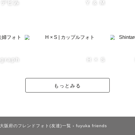
デビみ
Y & M
graph
H × S
もっとみる
大阪府のフレンドフォト(友達)一覧
›
fuyuka friends