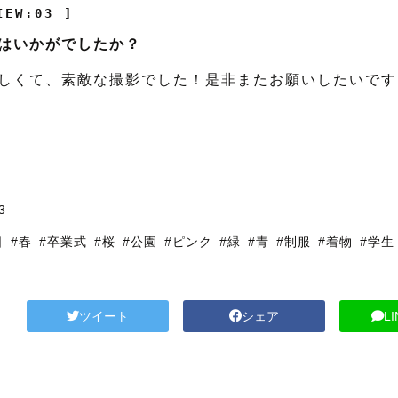
IEW:03 ]
はいかがでしたか？
しくて、素敵な撮影でした！是非またお願いしたいです
3
日
#春
#卒業式
#桜
#公園
#ピンク
#緑
#青
#制服
#着物
#学生
ツイート
シェア
L