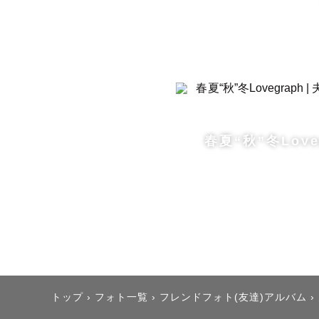
春夏“秋”冬Love
トップ
›
フォト一覧
›
フレンドフォト(友達)アルバム
›