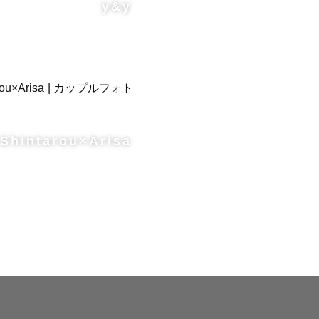
y&y
Shintarou×Arisa