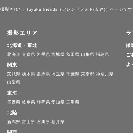
影された、fuyuka friends（フレンドフォト(友達)）ページで
撮影エリア
ラ
北海道・東北
撮
北海道
青森県
岩手県
宮城県
秋田県
山形県
福島県
ご
よ
関東
茨城県
栃木県
群馬県
埼玉県
千葉県
東京都
神奈川県
山梨県
東海
長野県
岐阜県
静岡県
愛知県
三重県
北陸
新潟県
富山県
石川県
福井県
関西