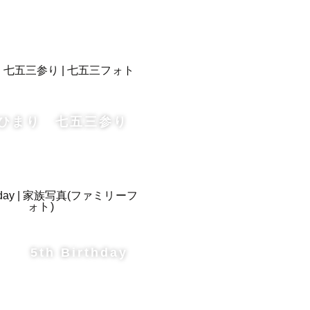
ひまり 七五三参り
5th Birthday