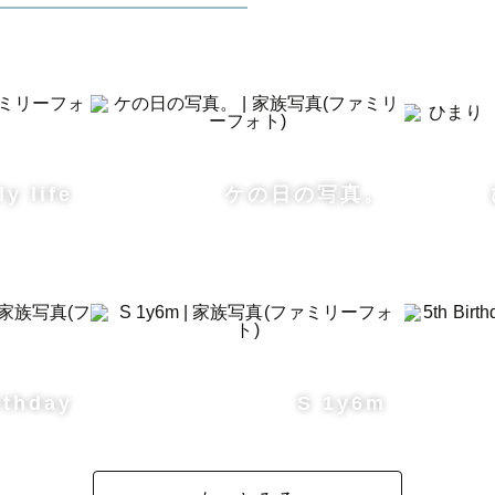
ly life
ケの日の写真。
thday
S 1y6m