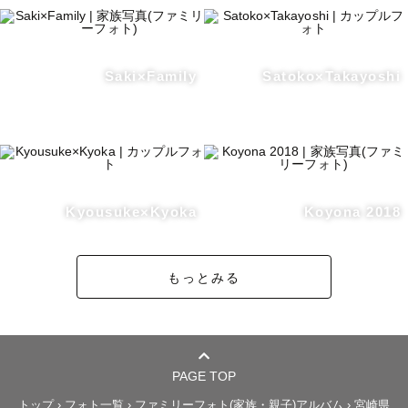
Saki×Family
Satoko×Takayoshi
Kyousuke×Kyoka
Koyona 2018
もっとみる
PAGE TOP
トップ
›
フォト一覧
›
ファミリーフォト(家族・親子)アルバム
›
宮崎県