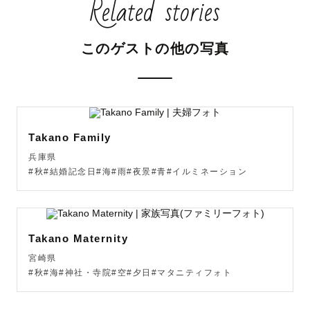
Related stories
このゲストの他の写真
Takano Family
兵庫県
#秋#結婚記念日#海#雨#夜景#青#イルミネーション
Takano Maternity
宮崎県
#秋#海#神社・寺院#空#夕日#マタニティフォト