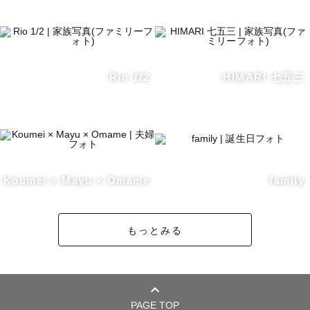
Rio 1/2
HIMARI 七五三
Koumei × Mayu × Omame
family
もっとみる
PAGE TOP