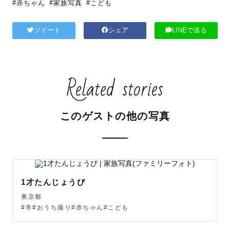
#赤ちゃん
#家族写真
#こども
ツイート
シェア
LINEで送る
Related stories
このゲストの他の写真
1才たんじょうび
東京都
#冬#おうち撮り#赤ちゃん#こども