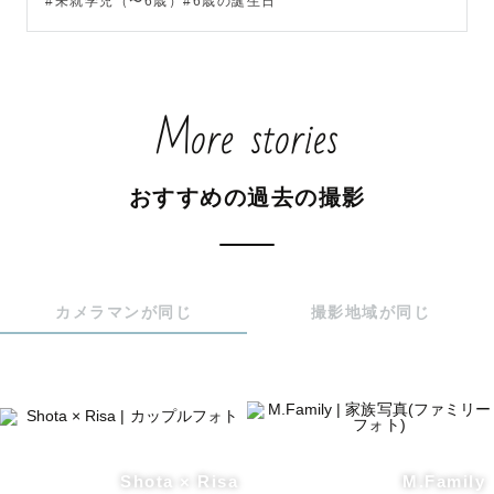
#未就学児（〜6歳）#6歳の誕生日
More stories
おすすめの過去の撮影
カメラマンが同じ
撮影地域が同じ
Shota × Risa
M.Family