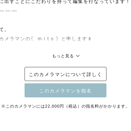
に出すことにこだわりを持って編集を行なっています！

𓇠𓇠

て。

メラマンの〘 m i t o 〙と申します🌷

もっと見る
覧いただきありがとうございます。

このカメラマンについて詳しく
━━━

組み立てから細かいポージングまでご提案させていただ
※このカメラマンには22,000円（税込）の指名料がかかります。
ァミリー、カップル、ウエディング、モデルの方などの