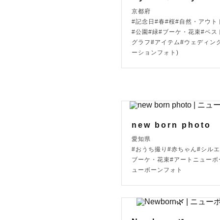
ぜひご希望
京都府
#記念日#春#桜#自然・アウト
#公園#緑#ブーケ・花束#ベス
グラフ#アイテム#ウェディング
◆ 関東以
ーションフォト)
交通費をい
new born photo
◆ スケジ
愛知県
#おうち撮り#赤ちゃん#シルエ
お気軽にお
ブーケ・花束#アートニューボ
ューボーンフォト
━━━━━