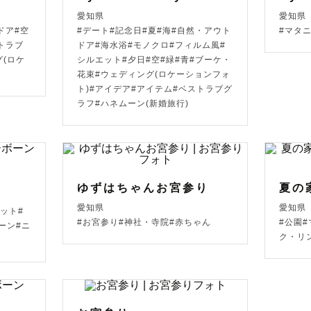
をお聞かせください！

愛知県
愛知県
ドア#空
#デート#記念日#夏#海#自然・アウト
#マタ
トラブ
ドア#海水浴#モノクロ#フィルム風#
(ロケ
シルエット#夕日#空#緑#青#ブーケ・
外でもご依頼お受けできる可能性がございます

花束#ウェディング(ロケーションフォ
ト)#アイデア#アイテム#ベストラブグ
ラフ#ハネムーン(新婚旅行)
ただく場合がございますが、ぜひお気軽にお問い合わせく
ュールが△や✕の日でも対応可能な場合がございます

ゆずはちゃんお宮参り
夏の
愛知県
愛知県
ット#
#お宮参り#神社・寺院#赤ちゃん
#公園
問い合わせください🍀

ーン#ニ
ク・リ
━━━
