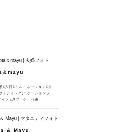
なっており
案も可能で
可能なのか
ていただき
ta＆mayu
夜景#夕日#イルミネーション#公
#ウェディング(ロケーションフ
#アイテム#ブーケ・花束
のイメージ
ta ＆ Mayu