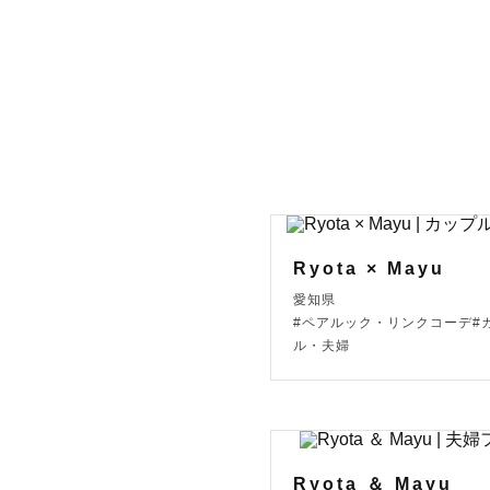
く撮影させ
ロケーショ
ますので、
ございます。
「どのよう
な？」とい
ますので、
Ryota × Mayu
愛知県
#ペアルック・リンクコーデ#
ル・夫婦
◆ 一番綺
自然でふわ
をお伝えい
Ryota ＆ Mayu