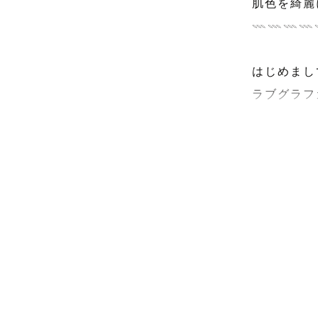
肌色を綺麗
𓇠𓇠𓇠𓇠
はじめまし
ラブグラフカ
ページをご
━━━━━
◆ 撮影の
能です

普段からフ