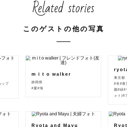
Related stories
ていただいています。

ンフォトの他に企業様の案件やネット記事用の撮影も行
撮影に関するご提案に加えてスケジュールに関するご提
このゲストの他の写真


な撮影にしたいか漠然と決まっているけど、実際に撮影
う方はヒアリングをさせていただいた上でご提案をさせ
ぜひお気軽にお声掛けください！

ryo
m i t o walker
東京都
静岡県
カップ
#冬#
#夏#海
園#緑
麗なお姿が残せるよう丁寧に撮影、編集を行います

ォト)
っとしている写真に仕上げることが得意ですが、ご希望
ただけましたらそれに合わせてお仕上げ可能です。

Ryota and Mayu
Ryo