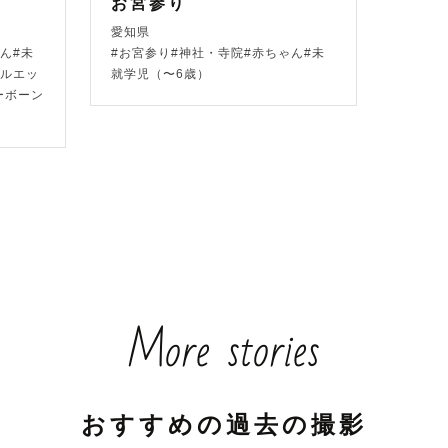
お宮参り
い 𓂃𓈒𓏸

愛知県
ん#未
#お宮参り#神社・寺院#赤ちゃん#未
幸せに気付いてもらう 』

シルエッ
就学児（〜6歳）
ーボーン
からずっと寄り添い続けてくれている家族

も苦しい時も支え合ってくれる友達

ま隣にいる大切なひと。

ていくなかで、

だけの「幸せ」に囲まれているのか

More stories
付くのは難しいと思います。

というツールを使って

おすすめの過去の撮影
にある幸せ」に気が付いてほしい🍀
