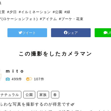
1
夜景
#夕日
#イルミネーション
#公園
#緑
グ(ロケーションフォト)
#アイテム
#ブーケ・花束
ツイート
シェア
L
この撮影をしたカメラマン
m i t o
499件
107件
ナチュラル
公園
家族
春
ふわな写真を撮影するのが得意です🌿 
