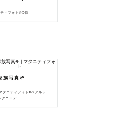
ニティフォト#公園
ださい✨

家族写真🌱
#マタニティフォト#ペアルッ
ンクコーデ