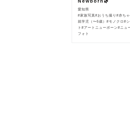
Newborn🌿
撮影に対する想
愛知県
#家族写真#おうち撮り#赤ちゃ
『 今ある
就学児（〜6歳）#モノクロ#
ト#アートニューボーン#ニュ
フォト
うまれた時
たのしい時
そして、い
日常を生き
自分がどれ
なかなか気
そこで写真
「すぐそば