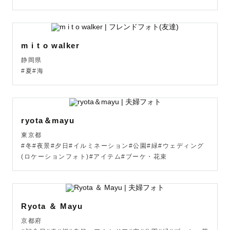
m i t o walker
静岡県
#夏#海
ryota＆mayu
東京都
#冬#夜景#夕日#イルミネーション#公園#緑#ウェディング
(ロケーションフォト)#アイテム#ブーケ・花束
Ryota ＆ Mayu
京都府