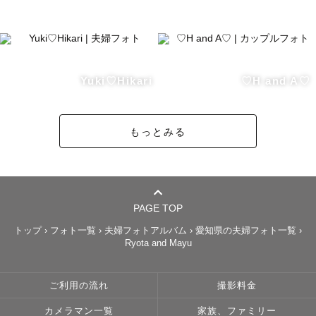
Yuki♡Hikari
♡H and A♡
もっとみる
PAGE TOP
トップ
›
フォト一覧
›
夫婦フォトアルバム
›
愛知県の夫婦フォト一覧
›
Ryota and Mayu
ご利用の流れ
撮影料金
カメラマン一覧
家族、ファミリー