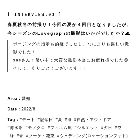
[ INTERVIEW:03 ]
春夏秋冬の前撮り！今回の夏が４回目となりましたが、
今シーズンのLovegraphの撮影はいかがでしたか？🌊
ポージングの指示も的確でしたし、なによりも楽しい撮
影でした！
saeさん！暑い中で大変な撮影本当にお疲れ様でした😊
そして、ありごとうございます！！
Area：
愛知
Date：
2022/8
Tag：
#デート
#記念日
#夏
#海
#自然・アウトドア
#海水浴
#モノクロ
#フィルム風
#シルエット
#夕日
#空
#緑
#青
#ブーケ・花束
#ウェディング(ロケーションフォト)