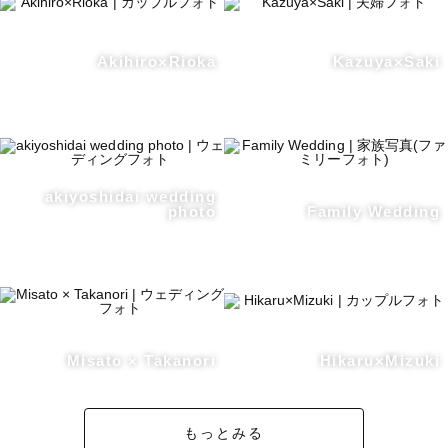
Akihiro×Rioka
Kazuya×Saki
akiyoshidai wedding
photo
Family Wedding
Misato × Takanori
Hikaru×Mizuki
もっとみる