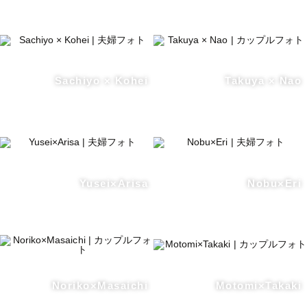
Sachiyo × Kohei
Takuya × Nao
Yusei×Arisa
Nobu×Eri
Noriko×Masaichi
Motomi×Takaki