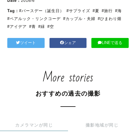
Date：
2016/6
Tag：
#バースデー（誕生日）
#サプライズ
#夏
#旅行
#海
#ペアルック・リンクコーデ
#カップル・夫婦
#ひまわり畑
#アイデア
#青
#緑
#空
ツイート
シェア
LINEで送る
More stories
おすすめの過去の撮影
カメラマンが同じ
撮影地域が同じ