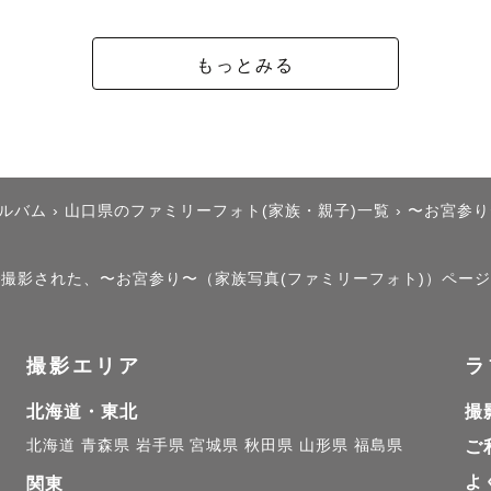
もっとみる
アルバム
›
山口県のファミリーフォト(家族・親子)一覧
›
〜お宮参り
」で撮影された、〜お宮参り〜（家族写真(ファミリーフォト)）ペー
撮影エリア
ラ
北海道・東北
撮
北海道
青森県
岩手県
宮城県
秋田県
山形県
福島県
ご
よ
関東