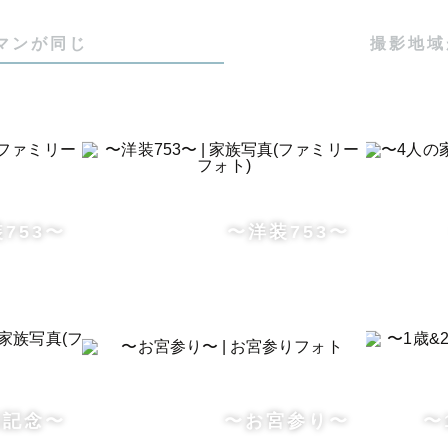
マンが同じ
撮影地域
753〜
〜洋装753〜
日記念〜
〜お宮参り〜
〜