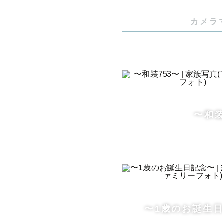
カメラ
〜和装
〜1歳のお誕生