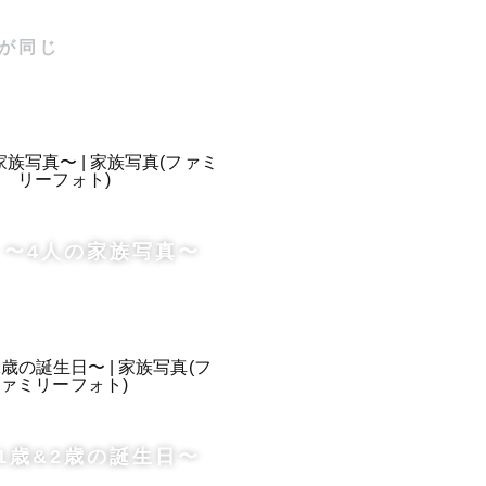
が同じ
〜4人の家族写真〜
1歳&2歳の誕生日〜