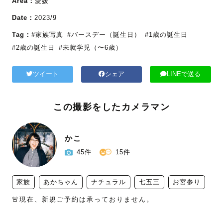
Area：
愛媛
Date：
2023/9
Tag：
#家族写真
#バースデー（誕生日）
#1歳の誕生日
#2歳の誕生日
#未就学児（〜6歳）
ツイート
シェア
LINEで送る
この撮影をしたカメラマン
かこ
45件
15件
家族
あかちゃん
ナチュラル
七五三
お宮参り