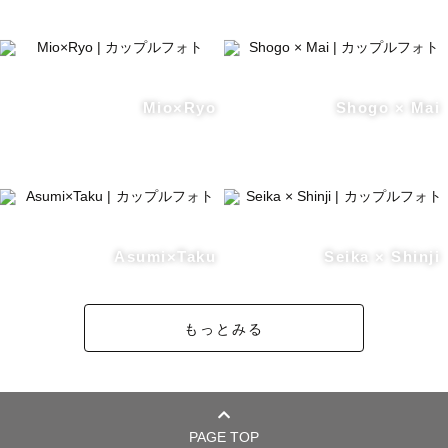
Mio×Ryo
Shogo × Mai
Asumi×Taku
Seika × Shinji
もっとみる
PAGE TOP