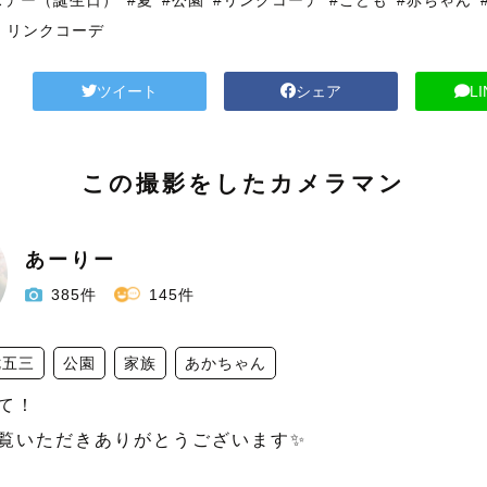
スデー（誕生日）
#夏
#公園
#リンクコーデ
#こども
#赤ちゃん
・リンクコーデ
ツイート
シェア
L
この撮影をしたカメラマン
あーりー
385件
145件
七五三
公園
家族
あかちゃん
て！

覧いただきありがとうございます✨
