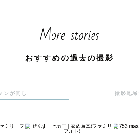
ん、おばあちゃんとのファミリー撮影・ご還暦の記念撮
More stories
に寄り添う撮影を大切にしておりますので、ご要望・ご
付けください♡

おすすめの過去の撮影
ごに ◆ ◻▪

幸せを撮影と写真を通してゲストさまにお届けしたいと
マンになりました！

マンが同じ
撮影地域
お会いできることを楽しみにしています♡

ねがいします！

ロボを使用した撮影は対応しておりません）
