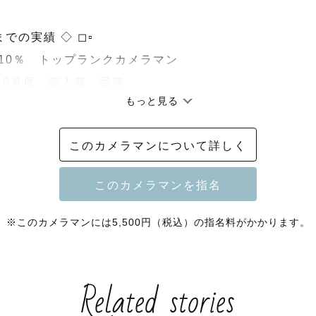
での実績 ◇ ◻▫

位10％　トップランクカメラマン

年5.6月度　新人賞　受賞

もっと見る
ER AWARD 2021 summer　ファミリー部門優秀賞

このカメラマンについて詳しく
・お子さま撮影が得意です！

お子さまやファミリー撮影は特に経験豊富ですのでお任
※このカメラマンには5,500円（税込）の指名料がかかります。
思わず笑っちゃうような写真から、懐かしい気持ちにな
Related stories
顔もいつもの仕草も全部ぜんぶ、切り取ります😊
