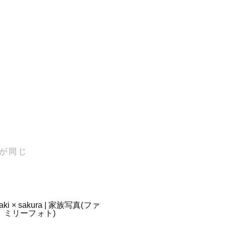
影も大歓迎
相談は何な
いう気持ち
が同じ