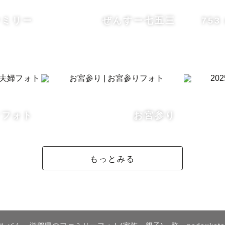
ァミリー
ぜんすー七五三
753
×の場合や、エリア外（交通費要相談）もご相談下さい！
影場所によっては調整可能な場合もございます。

お子さまや、撮影に関して不安なことなどなんでもお気
ィフォト
お宮参り
ア内でも一部の遠方の場合、撮影料とは別に交通費を頂
でご了承くださいませ。

伴い、関西エリアからエリアを変更しております。関西
もっとみる
ただいたゲストさまで撮影をご希望される方は一度直接
幸いです。
