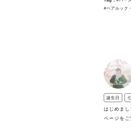
Tag：
#バー
#ペアルック
誕生日
はじめまし
ページをご