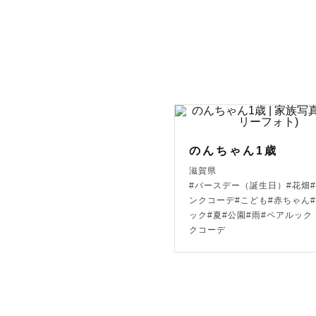
ぜひこれま
▫◻ ◇ 撮影
カップル・
り取ります
人見知りや
のんちゃん1歳
滋賀県
だいており
#バースデー（誕生日）#花畑#
ご家族が増
ンクコーデ#こども#赤ちゃん
ック#夏#公園#雨#ペアルック
お子さまが
クコーデ
豊富なため
す😆✨

お宮参りの
いませ。
