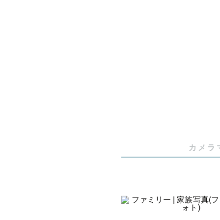
おじいちゃ
です！

ゲストさま
りとお申し
▪◻ ◆ さい
たくさんの
からカメラ
カメラ
みなさまに
よろしくお
（夜のスト