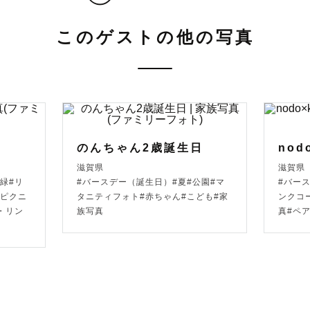
でのアルバムをご覧ください✨

このゲストの他の写真
について ◇ ◻▫

ウェディング撮影でも、お子さまの撮影のようにいろん
のでお任せください✨

写真が苦手なゲストさまからもこれまでにたくさんのご
のんちゃん2歳誕生日
nod
滋賀県
滋賀県
ます。

緑#リ
#バースデー（誕生日）#夏#公園#マ
#バー
えた時にまたお会いできることも楽しみにしています！

#ピクニ
タニティフォト#赤ちゃん#こども#家
ンクコ
・リン
族写真
真#ペ
大好きで、スタジオカメラマンとして753や赤ちゃん撮
、お子さまのおられる際は全力で遊びながら撮影させて
着物の掛け方などもお手伝いさせていただきますのでご