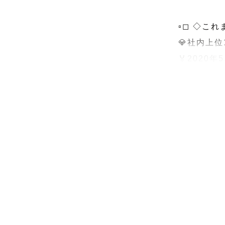
▫◻ ◇これま
💎社内上
🏅2020
🏅QUART
ファミリー
人見知りの
い！

見返すたび
で。

笑顔も泣き