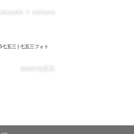
 masaki × sakura


軽にご相談
2025七五三
く場合がご
エリアで以
ご連絡いた