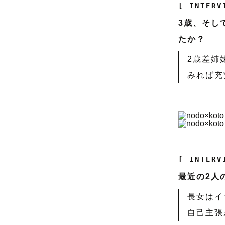
[ INTERV
3歳、そし
たか？
2歳差姉
みれば充
[ INTERV
最近の2人
長女はイ
自己主張