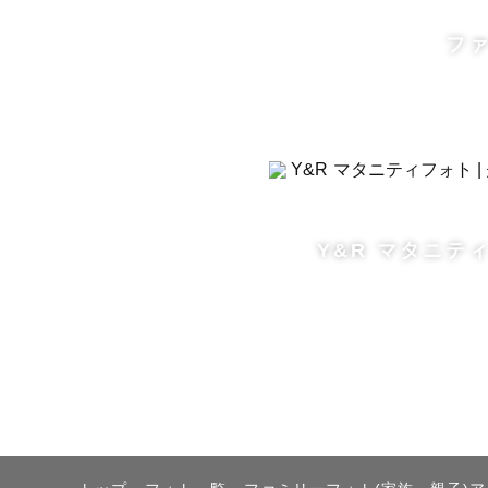
フ
予定が△や
お時間や撮
人見知りの
ください✨

Y&R マタニテ
※対応エリ
ざいますの
※引越しに
前ご依頼い
だけますと