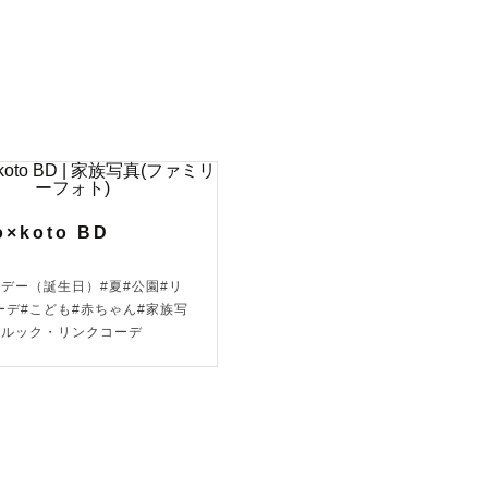
な表情を切
指名をいた
o×koto BD
スデー（誕生日）#夏#公園#リ
ーデ#こども#赤ちゃん#家族写
アルック・リンクコーデ
影の経験も
いただきま
安心くださ