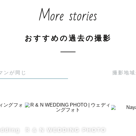
More stories
raph 上位10％ トップランクカメラマン

おすすめの過去の撮影
ング認定カメラマン

170件以上、指名数110件以上、お客様レビュー100件以
0.7月間最優秀賞 受賞

マンが同じ
撮影地域
ラマンのこと 】

☀︎ 北海道・旭川市在住でLovegraphカメラマンと
"です！ラブグラフに所属してまもなく９年目になります。
認定こども園勤務１３年目になりました！お子様の撮影
edding
R & N WEDDING PHOTO
対応可能な地域 】
