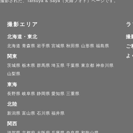
影された、Tatsuya & Saya（夫婦フォト）ページです。
談下さい！

撮影エリア
ラ


北海道・東北
撮
こども園に勤務しているため、基本撮影対応ができませ
北海道
青森県
岩手県
宮城県
秋田県
山形県
福島県
ご
くなることが多いのでご了承ください。

よ
土日祝日のみ撮影対応となりますが、夏休みや冬休みの
関東
可能な日があることも。。。

茨城県
栃木県
群馬県
埼玉県
千葉県
東京都
神奈川県
山梨県
にご相談ください😊

東海
長野県
岐阜県
静岡県
愛知県
三重県
の割引】

OKの方に限り、指名料を3,000円割引させていただきます
北陸
依頼いただき、撮影詳細を決める中で「指名料割引」と
新潟県
富山県
石川県
福井県
関西
滋賀県
京都府
大阪府
兵庫県
奈良県
和歌山県