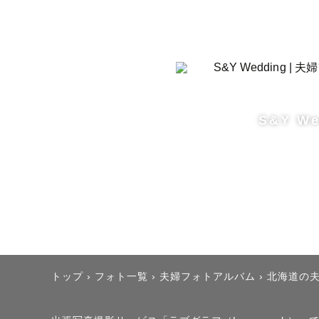
旭川・美瑛
別途交通費
ご相談くだ
💬【 旭
S&Y We
5月上旬→桜
6月中旬→
7月上旬〜
7月下旬〜
8月上旬〜
10月〜四
が大まかな
トップ
›
フォト一覧
›
夫婦フォトアルバム
›
北海道の
などで現地
撮影場所に