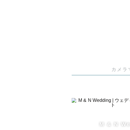
🏆【実績】

- Loveg
- ウェディ
- 撮影件数
- 🥇202
カメラ
🙋【 カメ
はじめまして
いる"のむ
◎本職にて
ださい。

M & N W
📋【 撮影