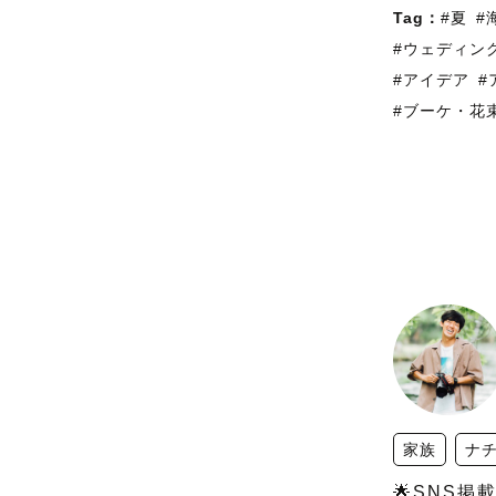
Tag：
#夏
#
#ウェディン
#アイデア
#
#ブーケ・花
家族
ナ
🌟SNS掲