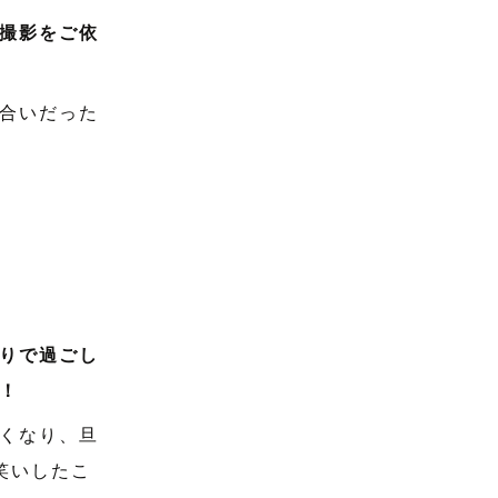
撮影をご依
合いだった
りで過ごし
！
くなり、旦
笑いしたこ