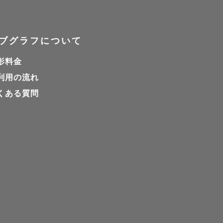
ブグラフについて
影料金
ん。また、
利用の流れ
くある質問
期間には平
！

お伝えくだ