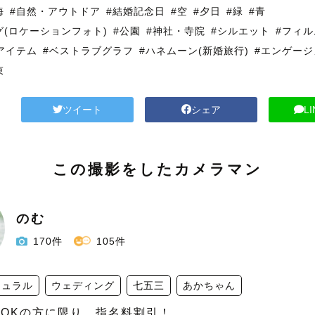
海
#自然・アウトドア
#結婚記念日
#空
#夕日
#緑
#青
グ(ロケーションフォト)
#公園
#神社・寺院
#シルエット
#フィル
アイテム
#ベストラブグラフ
#ハネムーン(新婚旅行)
#エンゲージ
束
ツイート
シェア
L
この撮影をしたカメラマン
のむ
170件
105件
チュラル
ウェディング
七五三
あかちゃん
載OKの方に限り、指名料割引！
