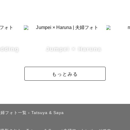
・富良野・北竜町など対応可能です！

をいただければ、帯広などの撮影エリア外でも撮影に参
さい！

川や美瑛・富良野の景色で撮るならこちら！ 】

dding
Jumpei × Haruna


ルピナス畑

中旬→ラベンダー畑

もっとみる
8月上旬→ひまわり畑

9月末まで→北海道ならではの広大な景色と花畑

季彩の丘の花畑など

見頃になります！(天候によって咲く時期が前後しますの
夫婦フォト一覧
›
Tatsuya & Saya
の状況を確認していただくと良いかもです！)

お困りの際は、僕が撮影した写真をご覧いただくか、ご