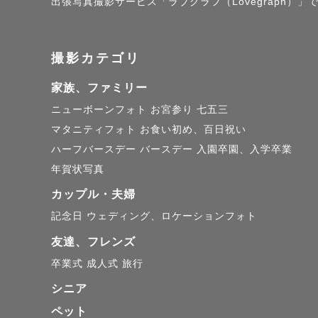
出張写真撮影サービス「ラブグラフ（Lovegraph）」で撮
気軽にご相
撮影カテゴリ
📷【 追記 】
家族、ファミリー
平日は認定
ニューボーンフォト
お宮参り
七五三
お返事も遅
マタニティフォト
お食い初め、百日祝い
基本的には
ハーフバースデー
バースデー
入園卒園、入学卒業
日でも撮影
年賀状写真
ぜひお気軽
カップル・夫婦
記念日
ウェディング、ロケーションフォト
📩【指名料
友達、フレンズ
SNS掲載
卒業式
成人式
旅行
詳しくはご
シニア
さい💡
ペット