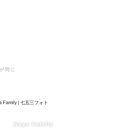
上

が同じ
して活動して


もお任せく
Naya Family