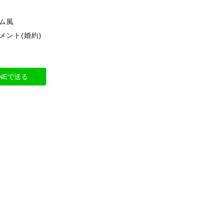
ム風
メント(婚約)
INEで送る