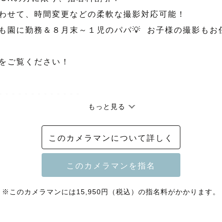
合わせて、時間変更などの柔軟な撮影対応可能！

ども園に勤務＆８月末～１児のパパ💡  お子様の撮影も
をご覧ください！

- - - - - - - - - - - - -

もっと見る
様に寄り添ってたくさんお話をしながら、

このカメラマンについて詳しく
るような…

っていくような…

返したときに色んなことを思い出して話のキッカケにな
を写真に残していきます！

※このカメラマンには15,950円（税込）の指名料がかかります。
- - - - - - - - - - - - -
