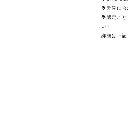
🌟天候に
🌟認定こ
い！

詳細は下記
- - - - - - - 
ゲストの皆
ほっこりす
幸せが広が
数年後に見
そんな瞬間
- - - - - - - 