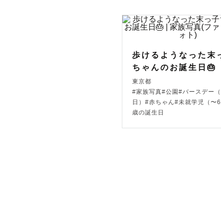
歩けるようなった末
ちゃんのお誕生日🎂
東京都
#家族写真#公園#バースデー
日）#赤ちゃん#未就学児（〜6
歳の誕生日