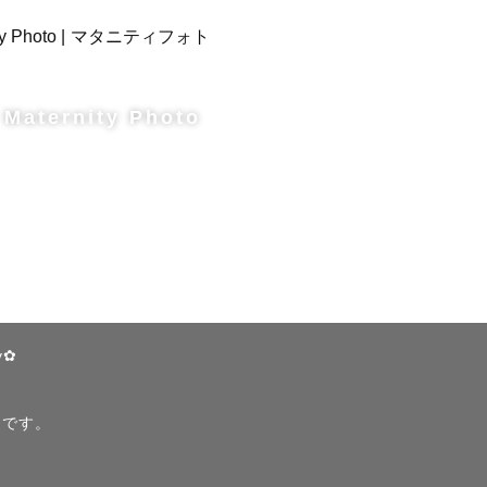
Maternity Photo
y✿
ジです。