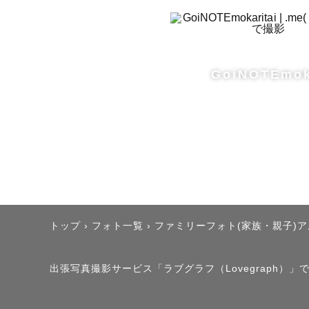
GoiNOTEmok
トップ
›
フォト一覧
›
ファミリーフォト(家族・親子)
出張写真撮影サービス「ラブグラフ（Lovegraph）」