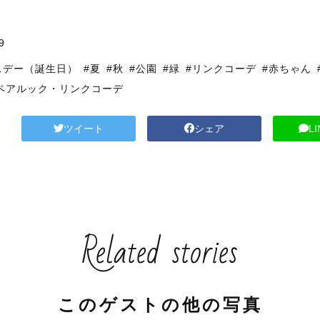
9
スデー（誕生日）
#夏
#秋
#公園
#緑
#リンクコーデ
#赤ちゃん
ペアルック・リンクコーデ
ツイート
シェア
L
Related stories
このゲストの他の写真