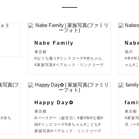
Nabe Family
Nab
東京都
旭川
#おうち撮り#リンクコーデ#赤ちゃん
#冬#
#家族写真#ペアルック・リンクコーデ
ゃん#
Happy Day✿
fami
東京都
東京都
桜#赤ち
#バースデー（誕生日）#夏#秋#公園#
#家族
緑#リンクコーデ#赤ちゃん#こども#
児（〜
家族写真#ペアルック・リンクコーデ