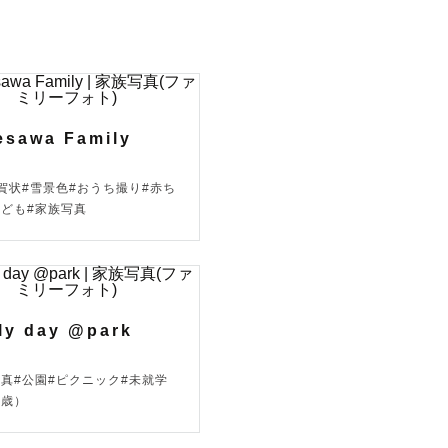
esawa Family
年賀状#雪景色#おうち撮り#赤ち
こども#家族写真
ly day @park
写真#公園#ピクニック#未就学
6歳）