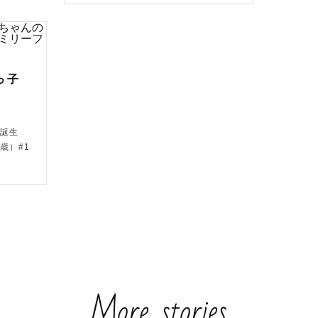
っ子
（誕生
歳）#1
More stories