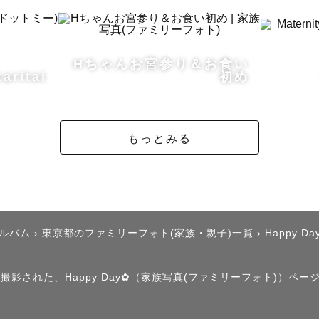
Hちゃんお宮参り＆お食い
aritai
初め
もっとみる
アルバム
›
東京都のファミリーフォト(家族・親子)一覧
›
Happy Da
で撮影された、Happy Day✿（家族写真(ファミリーフォト)）ペー