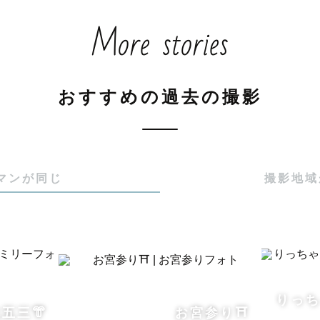
て、みるきーです！

More stories
関係の仕事をしていて、子どもと接する機会がたくさん
お子さまとも、自然と仲良くなれるのが私の強みです✨

びながら、自然な笑顔や仕草を引き出します。

おすすめの過去の撮影
マンが同じ
撮影地域
影

りっち
五三👘
お宮参り⛩