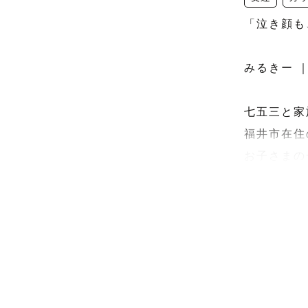
「泣き顔も
みるきー ｜ 
七五三と家
福井市在住の
お子さまの
未来まで残
⸻

🌸 自己紹介