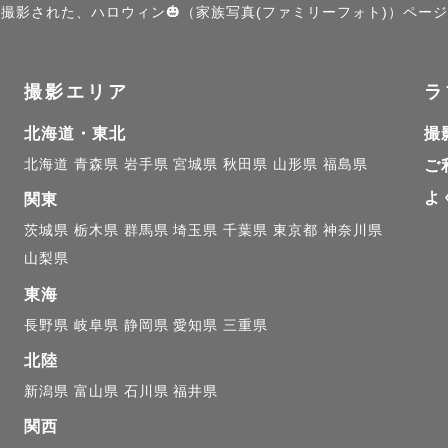
」で撮影された、ハロウィン🎃（家族写真(ファミリーフォト)）ペー
撮影エリア
ラ
北海道・東北
撮
成長やご家族の節目は、あっという間に過ぎてしまいます
北海道
青森県
岩手県
宮城県
秋田県
山形県
福島県
ご
瞬間を、美しく、そして温かく残すお手伝いをさせてくだ
よ
関東
る日を、心より楽しみにしています✨

茨城県
栃木県
群馬県
埼玉県
千葉県
東京都
神奈川県
山梨県
東海
長野県
岐阜県
静岡県
愛知県
三重県
北陸
新潟県
富山県
石川県
福井県
関西