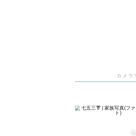
はじめまし
平日は教育
👦

初めて会う
撮影中は遊
⸻

カメラ
💡 得意な撮
	•	七五三（お参り・神社ロケーション）⛩

	•	ご家族の記念日や日常の撮影🎂

	•	カップル・ご友人撮影💑

	•	ペットと一緒の撮影（猫と暮らしています🐱）

七