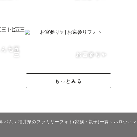
れ

んな雰囲気の写真にしたいか」を丁寧にお伺いします📝

くん七五
ックスできる空気をつくり、自然体のまま撮影を進めます
三
お宮参り✨
な方も、きっと笑顔になれる時間をご提供します😊

もっとみる
ア

心に活動しています。

アルバム
›
福井県のファミリーフォト(家族・親子)一覧
›
ハロウィン
影は、交通費をいただく場合があります🚗
