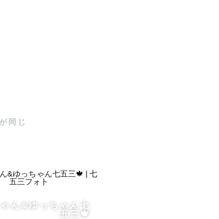
あります👧
が同じ
ゃん&ゆっちゃん七
五三🍁