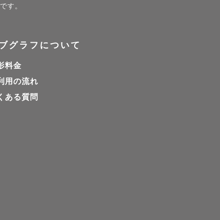
ジです。
ブグラフについて
影料金
。

利用の流れ
さい🌸

くある質問