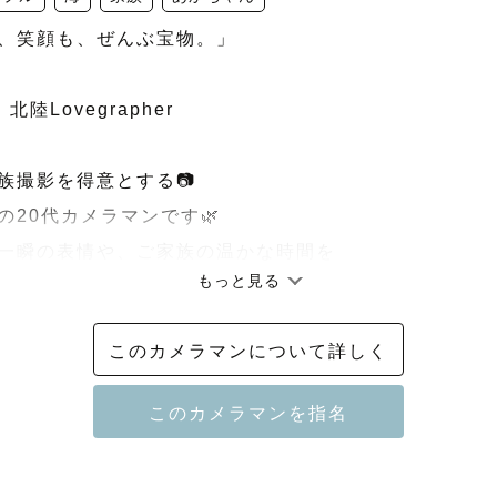
、笑顔も、ぜんぶ宝物。」

北陸Lovegrapher

族撮影を得意とする📷

20代カメラマンです🌿

一瞬の表情や、ご家族の温かな時間を

もっと見る
します。

このカメラマンについて詳しく

