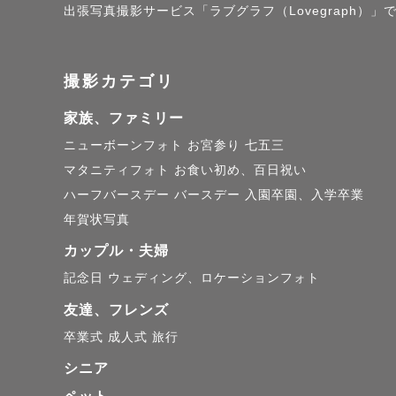
出張写真撮影サービス「ラブグラフ（Lovegraph）
⸻

撮影カテゴリ
🤍 最後に

家族、ファミリー
お子さまの
ニューボーンフォト
お宮参り
七五三
マタニティフォト
お食い初め、百日祝い
その大切な
ハーフバースデー
バースデー
入園卒園、入学卒業
お会いでき
年賀状写真
カップル・夫婦
記念日
ウェディング、ロケーションフォト
友達、フレンズ
卒業式
成人式
旅行
シニア