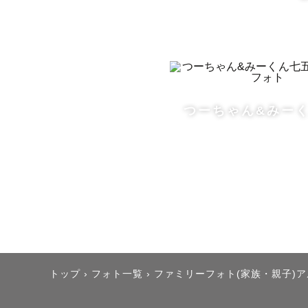
⸻

📷 撮影の流
事前に「ど
つーちゃん&みー
当日はリラ
写真が苦手
⸻

📍 活動エリ
福井市を中
トップ
›
フォト一覧
›
ファミリーフォト(家族・親子)
遠方での撮