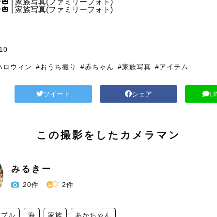
10
ハロウィン
#おうち撮り
#赤ちゃん
#家族写真
#アイテム
ツイート
シェア
L
この撮影をしたカメラマン
みるきー
20件
2件
ップル
海
家族
あかちゃん