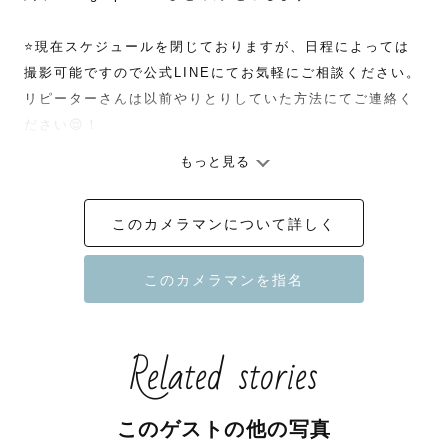
⭐️現在スケジュールを閉じておりますが、日程によっては
撮影可能ですので公式LINEにてお気軽にご相談ください。

リピーターさんは以前やりとりしていた方法にてご連絡く
ださい😌！

もっと見る
このカメラマンについて詳しく
【はじめに】

ニコニコ笑顔が取り柄です🙌

ありがたいことに周りの方からは

『 話しやすい！』

Related stories
『 優しく、あたたかい人柄 』

とおっしゃって頂けることが多いです🌱

このゲストの他の写真
撮影！と聞くと緊張されることもあると思いますが、
