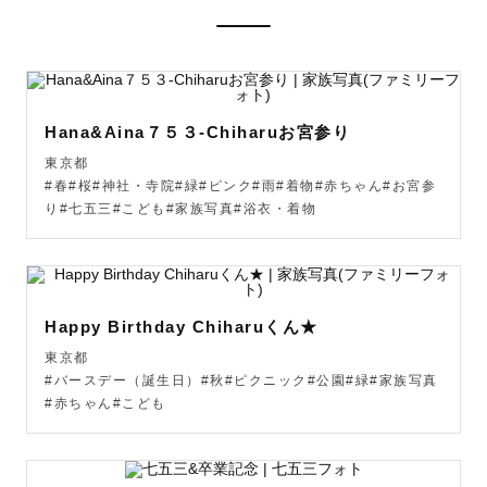
お散歩＆お話しをしながらお写真を撮らせていただきま
す！

皆様の自然な姿をカタチにしていきますので、身構えず気
楽にお越しください✨

Hana&Aina７５３-Chiharuお宮参り
お写真ももちろんですが

東京都
事前のやり取りから、撮影後までもが大切な思い出になる
#春#桜#神社・寺院#緑#ピンク#雨#着物#赤ちゃん#お宮参
り#七五三#こども#家族写真#浴衣・着物
ように

愛を込めてご対応させていただきます☀️

Happy Birthday Chiharuくん★
【写真に込める想い】

東京都
#バースデー（誕生日）#秋#ピクニック#公園#緑#家族写真
これまではウェディングプランナーとして

#赤ちゃん#こども
多くのお客様の大切な1日を創り上げるお手伝いをさせて頂
いておりました😌
