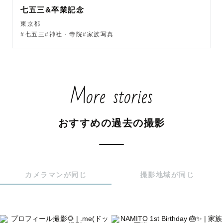
もっと多くの方に

七五三&卒業記念
普段の生活の中に溢れている

東京都
『幸せな瞬間』に気づいて欲しい

#七五三#神社・寺院#家族写真
そしてそれをカタチに残して欲しい

その写真を見ただけで

幸せなあの瞬間を手にとるように思い出せて

More stories
これからの人生の支えになるような大切なものになります
ように、、

おすすめの過去の撮影
そんな想いで撮影させていただいております🌷

ぜひご相談させていただきながら、

皆様の想いを、大切な１日をカタチにさせてください☺️

カメラマンが同じ
撮影地域が同じ
【撮影可能エリア】
