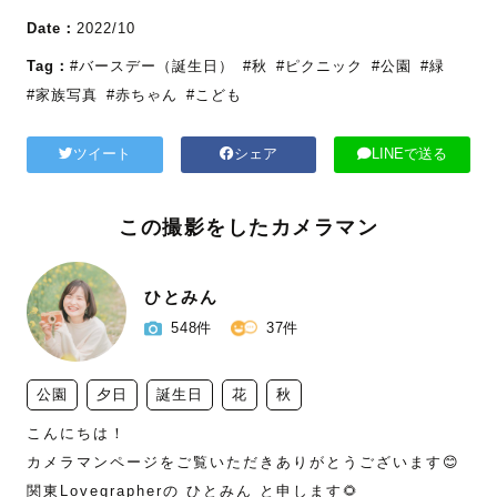
Date：
2022/10
Tag：
#バースデー（誕生日）
#秋
#ピクニック
#公園
#緑
#家族写真
#赤ちゃん
#こども
ツイート
シェア
LINEで送る
この撮影をしたカメラマン
ひとみん
548件
37件
公園
夕日
誕生日
花
秋
こんにちは！

カメラマンページをご覧いただきありがとうございます😊

関東Lovegrapherの ひとみん と申します🌻
