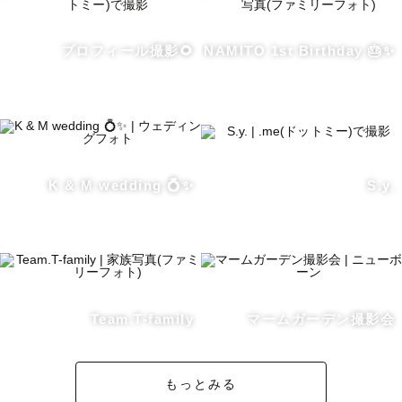
神奈川・東京を中心に活動しています。

その他のエリアでも可能な場合がございますので、まずは
お気軽にご相談ください！

プロフィール撮影🌻
NAMITO 1st Birthday 🎂✨
✿ カレンダーで×や△でも撮影可能な場合がございます。

✿ 完全不定休のため、平日・土日どちらも対応可能です。
撮影可能日多いので、ご相談ください！

K & M wedding 💍✨
S.y.
✿ 神奈川、東京以外の撮影もお受け可能です！別途交通費
をいただく場合もございますが、ぜひご相談ください♪

✿ ニューボーンフォトは、ナチュラルニューボーンのみ対
応可能です◎

Team.T-family
マームガーデン撮影会
最後までご覧いただきましてありがとうございました！

お写真を通じて、もっともっと、みなさまの人生が豊かに
なりますように✨

もっとみる
お会いできることを心より楽しみにしております！
