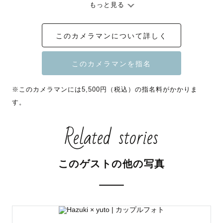
もっと見る
このカメラマンについて詳しく
僕は写真を届けるプロとして、

まずは写真を見て判断して欲しいと考えています。

その上で写真に込める思いや願いが届いたら嬉しいです。

※このカメラマンには5,500円（税込）の指名料がかかりま
す。
そのため、

Related stories
〜まずは画面下にあるポートフォリオをご覧ください〜

このゲストの他の写真
「誰よりも優しい視点を持って写真を撮りたい」

そんな願いを込めて、一枚一枚大切に写真を撮っていま
す。
