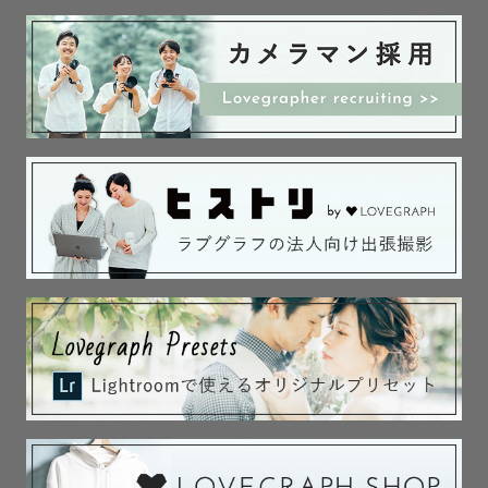
そのときのお写真も素敵なものになるかもしれませんし、

今後また写真を撮る機会を与えてくれるものだと思ってい
ます。

遊んでいる姿やお子様の興味を示した姿など、

自然な姿を切り取ることが得意なので、

そういったお写真やお子様と撮影を楽しみたい方は

ぜひご依頼くださいませ。

【ポートレート】

僕のインスタのメインはポートレートになります。

僕のルーツであり、得意なジャンルの一つです。

得意の「透明感」で美しく魅せるだけでなく、

内面の魅力が伝わるようなお写真に仕上げたいと思ってい
ます。
