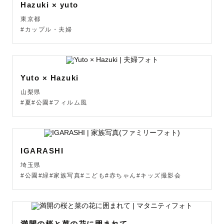
Hazuki × yuto
ポートフォリオは写真集のようにこれまでの大切な写真を
東京都
掲載しています。

#カップル・夫婦
ジャンル問わず全ての撮影において、

心が動く瞬間をたくさん残しています。

Yuto × Hazuki
【子ども大好き！教育出身系カメラマンです⭐️】

山梨県
1997年生まれの27歳です。現在は埼玉県の狭山市に住んで
#夏#公園#フィルム風
おります。

小学校の教員免許を持っており、以前は個別指導塾で校長
をしながら、子どもの成長に寄り添うお手伝いをしていま
IGARASHI
した。

人の成長に直接かかわる仕事をしてきたからこそ、コミュ
埼玉県
#公園#緑#家族写真#こども#赤ちゃん#キッズ撮影会
ニケーションを大切に、「写真」だけでなく「楽しい時
間」も提供していくことを心がけています！

撮影が終わってからも続くような関係性を築いていけたら
なと思っております！

満開の桜と菜の花に囲まれて