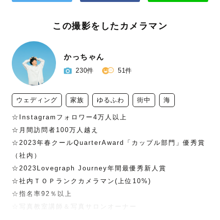
この撮影をしたカメラマン
かっちゃん
230件
51件
ウェディング
家族
ゆるふわ
街中
海
☆Instagramフォロワー4万人以上

☆月間訪問者100万人越え

☆2023年春クールQuarterAward「カップル部門」優秀賞
（社内）

☆2023Lovegraph Journey年間最優秀新人賞

☆社内ＴＯＰランクカメラマン(上位10%)

☆指名率92％以上

☆写真教室講師＆写真サロンオーナー
