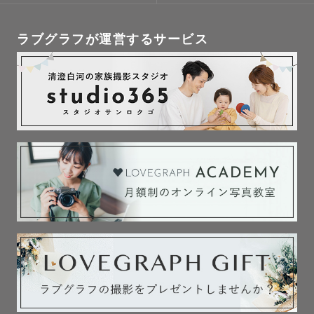
いわゆる映えるロケーションだけでなく思い出の道や

河川敷などでの撮影も得意です。

ラブグラフが運営するサービス
二人だけの特別な思い出を残すお時間を提供したいと考え
ています。

・ファミリー（キッズ）

僕自身、元教育者ということもあり、キッズ撮影でこだわ
っていることがあります。

それは、お子様を一番に考えることです。

もちろん、保護者の方をないがしろにするというわけでは
ありません。

お子様が嫌がってしまうと、その撮影だけでなく、

写真が嫌になってしまい今後の成長を残す機会も失ってし
まうかもしれません。

ですが、お子様が楽しいと思っていただければ
