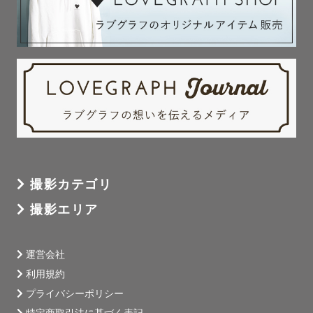
また、８か月で０～３万人以上のフォロワーを獲得した実
績もあるので、

アイコンとして受けのいいロケーションや距離感なども熟
知しております。

「透明感」以外にも得意なテイストがございますので、

お気軽にご相談くださいませ。

【フレンド】

友達だからこそできる、その時の感情が蘇るようなお写真
撮影カテゴリ
を得意としています。

青春を再び感じれるような

撮影エリア
爽やかな青と緑が得意です。

運営会社
こんなことやりたい

利用規約
あんなことやりたい

プライバシーポリシー
特定商取引法に基づく表記