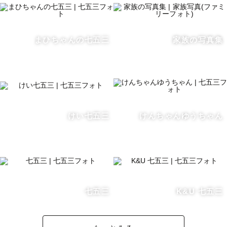
📸

そのため、撮影中もお子様の様子をしっかり見ながら、み
んなで楽しめる工夫をしています。

まひちゃんの七五三
家族の写真集
ふとした表情や、可愛く、かっこよく決めている表情、時
には泣いてしまう表情も見せてくれるかもしれません。

どのシーンも素敵な宝物になるように、撮影をお任せいた
だけると幸いです！

けい七五三
けんちゃんゆうちゃん
少しでも素敵な思い出になるように、お時間や撮影の流れ
もご相談させていただきたいので、

「初めての七五三でわからないことだらけ」というご家族
の方も、まずはご相談からぜひご連絡いただければと思い
ます。

七五三
K&U 七五三
【各撮影ジャンルについて】
