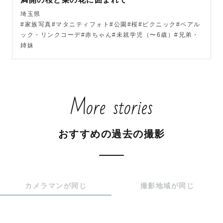
☆サプライズが大好きです。撮影中に「こんなことをした
埼玉県
い！」とご要望があれば、ぜひ一緒にご相談させてくださ
#家族写真#マタニティフォト#公園#桜#ピクニック#ペアル
い！

ック・リンクコーデ#赤ちゃん#未就学児（〜6歳）#兄弟・
姉妹
【🥳七五三特典🥳】

・最低100枚以上お渡しさせていただきます！

More stories
・ご希望があればカメラでワンカットムービーをお渡しさ
せていただきます！

おすすめの過去の撮影
〜七五三撮影について〜

現在、多くのお問い合わせをいただいております。

七五三撮影は特別な1日であることからも、普段とは違う服
装や雰囲気に、知らず知らずのうちにお子様にストレスが
カメラマンが同じ
撮影地域が同じ
かかってしまう部分があります。

僕は、ご家族の皆様、そしてお子様にとって「大変な1日」
ではなく、「楽しい1日」になるように撮影を進めたいです