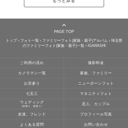
・ウエディング

もっとみる
「お二人らしさ」を大事に撮影をさせていただきます。

また、振り返ったときに人生で最も美しい日だったと誇れ
るような、

そんな体験とお写真を提供したいと思っております。

PAGE TOP
トップ
›
フォト一覧
›
ファミリーフォト(家族・親子)アルバム
›
埼玉県
また事前にイメージをお伺いして、

のファミリーフォト(家族・親子)一覧
›
IGARASHI
ふさわしいロケーションや小物のご相談もさせていただき
ますので、

ご利用の流れ
撮影料金
わからないこともお気軽にご相談ください。

カメラマン一覧
家族、ファミリー
光と影を扱った撮影を得意としているほか、

お宮参り
ニューボーンフォト
人肌にこだわった編集を加えることで、

七五三
マタニティフォト
ナチュラルかる美しい仕上がりにしております。

ウェディング
恋人、カップル
(前撮り、後撮り)
・カップル

友達、フレンド
プロフィール写真
ウエディング同様「お二人らしさ」を大切にしておりま
よくある質問
お問い合わせ
す。
