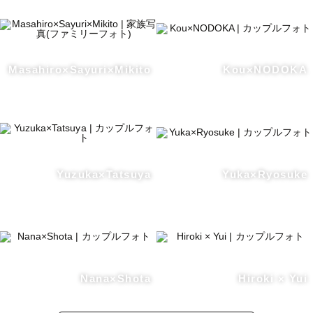
Masahiro×Sayuri×Mikito
Kou×NODOKA
Yuzuka×Tatsuya
Yuka×Ryosuke
Nana×Shota
Hiroki × Yui