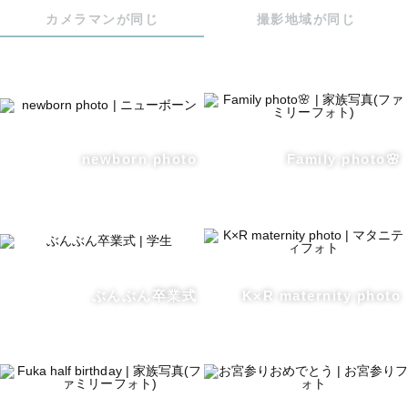
させていただいております。

カメラマンが同じ
撮影地域が同じ
ポージングや、使用したい小物など、できる限りご要望に
添えるよう一緒に考えていきましょう！

こちらからも色々とヒアリングをさせていただき、素敵な
お写真になるようなポージングなどを提案させていただき
ます！

newborn photo
Family photo🌸
なんでもお気軽にご相談ください😊

丁寧でしっかりポージングを意識したカットから、日常を
切り取ったような自然な表情のお写真まで、幅広く対応し
ます！

撮影時間も含め、素敵な時間になるよう心がけていますの
ぶんぶん卒業式
K×R maternity photo
で、思いっきり楽しんでいただけたらと思います🌼

また撮ってもらいたいと思ってもらえるよう全力で寄り添
います！

ゲスト様と楽しくお話しながら撮影できることを心より楽
しみにしております。
