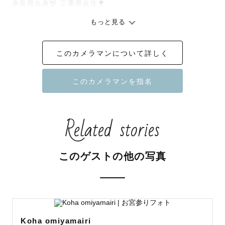
奈良県出身🦌 三重県在住🌳

三重県を中心に、奈良、滋賀、愛知、和歌山で活動してお
もっと見る
ります！

このカメラマンについて詳しく
☆ファミリーフォト(七五三やbirthday、マタニティ、日常
写真など！)

☆おうちフォト(新婚さんや引っ越しの記念に、ハーフバー
スデーやマタニティなどのファミリーフォトなど)

☆青空や海をバックにしたお写真

Related stories
☆被写体経験を活かしたおひとり様写真やプロフィール写
真

このゲストの他の写真
などが得意です😊🌼

子供が大好きで、仲良くなるのも得意です！撮影の時はす
ぐに打ちとけてくれることが多いです😊

動物も大好きなので、ペット様とのお写真もお任せくださ
い🐶

Koha omiyamairi