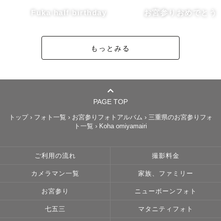
Fuka half birthday
お宮参りおめでとう
【撮影エリア、スケジュールについて】

撮影エリアについては、三重県を中心に奈良、滋賀、愛
もっとみる
知、和歌山で対応しております。

その他のエリアにつきましては、別途交通費(往復3000円
を超える場合)を頂くこととなる可能性もございますが、対
応しております！

PAGE TOP
※撮影エリア内でも交通費をいただく場合がございます。

トップ
›
フォト一覧
›
お宮参りフォトアルバム
›
三重県のお宮参りフォ
※撮影場所につきましては、撮影許可が必要になる場合も
ト一覧
›
Koha omiyamairi
ございます。こちらでも確認いたしますが、事前に撮影場
所へお問い合わせください。

ご利用の流れ
撮影料金
カメラマン一覧
家族、ファミリー
スケジュールについては、×になっている箇所でも場所や内
容次第では対応できる日もございますので、お気軽にご相
お宮参り
ニューボーンフォト
談ください✉

七五三
マタニティフォト