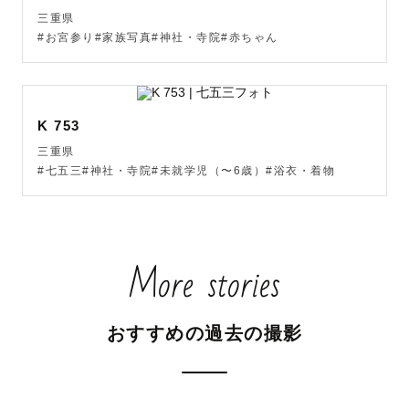
三重県
#お宮参り#家族写真#神社・寺院#赤ちゃん
【写真に込める想い】

幸せな一瞬を形に残せるカメラマンという仕事は本当に素
敵な仕事だと感じています。

日常や、特別な日の幸せな写真、幸せな撮影時間、幸せな
K 753
一瞬を切り撮れるよう私自身もめいっぱい楽しみながら撮
三重県
影させていただきます！

#七五三#神社・寺院#未就学児（〜6歳）#浴衣・着物
数年後にお写真を見返した時に、ほっこりした温かい気持
ちになれるような、幸せいっぱいのお写真をお届けします
🌼

More stories
【撮影に関して】

おすすめの過去の撮影
どのようなお写真を残したいのかを、ゲスト様ひとりひと
りとしっかり向き合い、ご相談をさせていただきます。

事前に、LINEやzoomを用いて、打ち合わせのやり取りを