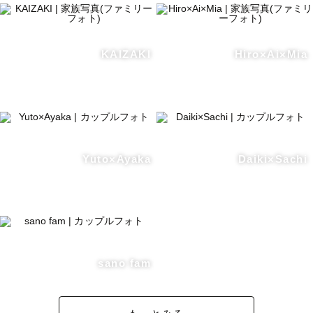
KAIZAKI
Hiro×Ai×Mia
Yuto×Ayaka
Daiki×Sachi
sano fam