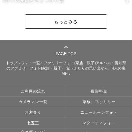
1さいの笑顔とちょっぴり涙
を
交通費無料エリア

愛知県、三重県北中部・伊勢志摩、滋賀県、岐阜県、静岡
県西部

もっとみる
その他エリア

交通費別途で、全国どこでも出張対応可能です。

PAGE TOP
⸻

トップ
›
フォト一覧
›
ファミリーフォト(家族・親子)アルバム
›
愛知県
のファミリーフォト(家族・親子)一覧
›
ふたりの思い出から、4人の宝
自己紹介

物へ
1998年12月24日、クリスマスイブ生まれでプレゼントは
ご利用の流れ
撮影料金
一緒にされがち🎁

ドリフターズを見て育ち、自然と人を笑顔にすることが好
カメラマン一覧
家族、ファミリー
きになりました。

お宮参り
ニューボーンフォト
七五三
マタニティフォト
普段はカラーに基づいた個性をお伝えするお仕事をしてい
ます。
