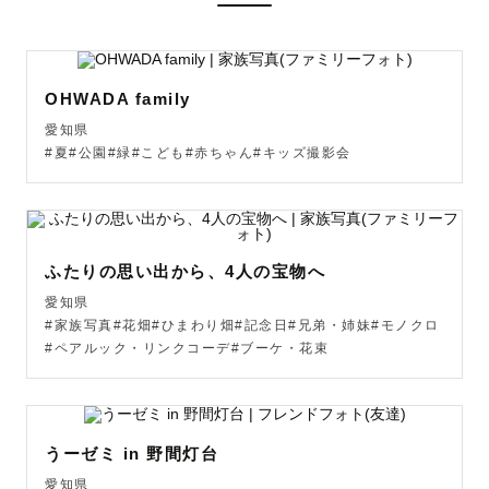
・少し距離が必要な子

・自分のペースを大切にしたい子

OHWADA family
それぞれに合った関わり方をすることで、無理に笑わせな
愛知県
くても、自然な表情はちゃんと出てきます。

#夏#公園#緑#こども#赤ちゃん#キッズ撮影会
⸻

撮影前の打ち合わせでは、

ふたりの思い出から、4人の宝物へ
お子さんの性格や普段の様子をお聞きしています。

愛知県
#家族写真#花畑#ひまわり畑#記念日#兄弟・姉妹#モノクロ
「どういう声かけが合いそうか」

#ペアルック・リンクコーデ#ブーケ・花束
「どんな距離感が安心できそうか」

そんなことを事前に考えた上で、撮影に入ります。

うーゼミ in 野間灯台
⸻

愛知県