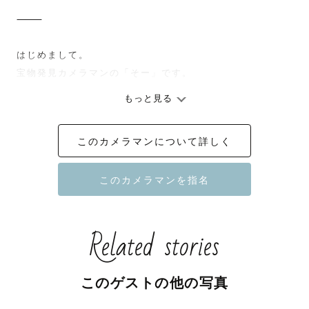
⸻

はじめまして。

宝物発見カメラマンの「そー」です。

もっと見る
僕が大切にしているのは、“いい写真”よりも、"らしい写
真"です。

このカメラマンについて詳しく
⸻

「うちの子、人見知りで…」

そんなお声をよくいただきます。

Related stories
でも大丈夫です。

子どもは一人ひとり、性格もペースも全く違います。

このゲストの他の写真
・すぐに打ち解ける子
