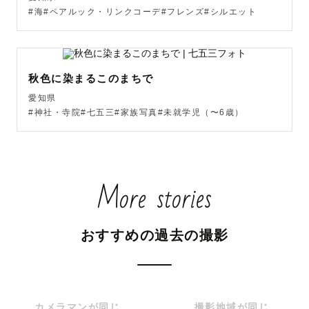
#海#ペアルック・リンクコーデ#フレンズ#シルエット
だからこそ、

・人見知りでも大丈夫

秋色に染まるこのまちで
・泣いてしまっても大丈夫

愛知県
・じっとできなくても大丈夫

#神社・寺院#七五三#家族写真#未就学児（〜6歳）
その子の“今の気持ち”を大切にしながら、その瞬間ごと写
真に残していきます。

More stories
⸻

写真に残したいのは、

おすすめの過去の撮影
完璧な笑顔だけではありません。

ちょっと拗ねた顔も、

ぼーっとしている時間も、

カメラマンが同じ
撮影地域が同じ