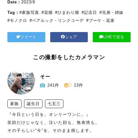
Date：
2023/8
Tag：
#家族写真
#花畑
#ひまわり畑
#記念日
#兄弟・姉妹
#モノクロ
#ペアルック・リンクコーデ
#ブーケ・花束
ツイート
シェア
LINEで送る
この撮影をしたカメラマン
そー
241件
13件
家族
誕生日
七五三
『今日という日を、オンリーワンに。』

笑顔だけじゃなく、泣いた顔も、無表情も。

その子らしい“今”を、そのまま残します。
