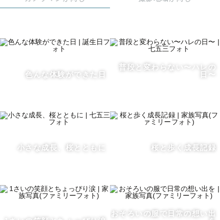
全部その子らしさです。

⸻

「何気ない日が、特別な想い出になる」

普段と変わらない〜ハレの
色んな体験ができた日
日〜
そんな一瞬をカタチに残したくて、

カメラマンをしています。

未来で見返したときに、「この時こんなだったね」と笑い
合えるような写真を。

その日その瞬間を、オンリーワンの宝物にします。

小さな成長、桜とともに
桜と歩く成長記録
⸻

活動エリアについて

おそろいの服で日常の想い出