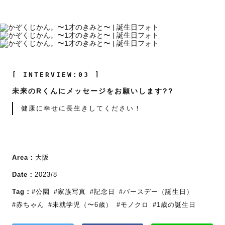
[ INTERVIEW:03 ]
未来のRくんにメッセージをお願いします??
健康に幸せに長生きしてください！
Area：
大阪
Date：
2023/8
Tag：
#公園
#家族写真
#記念日
#バースデー（誕生日）
#赤ちゃん
#未就学児（〜6歳）
#モノクロ
#1歳の誕生日