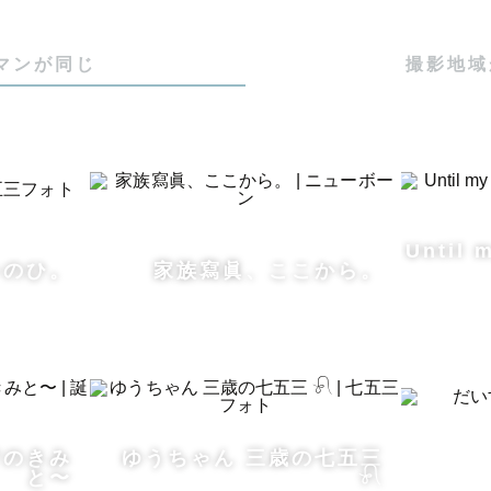
マンが同じ
撮影地域
Until 
レのひ。
家族寫眞、ここから。
才のきみ
ゆうちゃん 三歳の七五三
と〜
𓍯