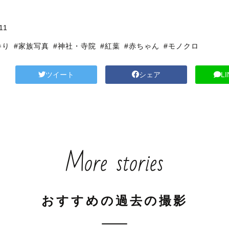
11
参り
#家族写真
#神社・寺院
#紅葉
#赤ちゃん
#モノクロ
ツイート
シェア
L
More stories
おすすめの過去の撮影