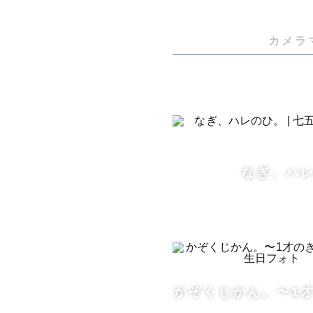
カメラ
なぎ、ハ
かぞくじかん。〜1