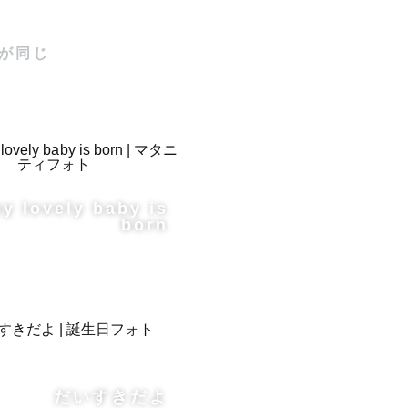
が同じ
my lovely baby is
born
だいすきだよ