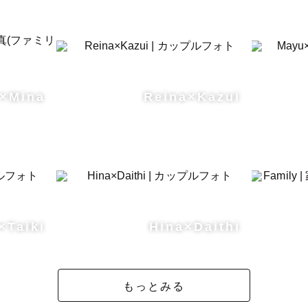
i×Mina
Reina×Kazui
×Taiki
Hina×Daithi
もっとみる