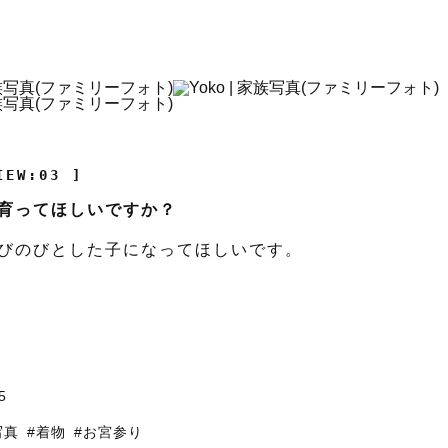
IEW:03 ]
育ってほしいですか？
びのびとした子になってほしいです。
5
写真
#着物
#お宮参り