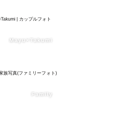
Mayu×Takumi
Family