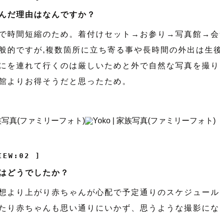
んだ理由はなんですか？
で時間短縮のため。着付けセット→お参り→写真館→会
般的ですが,複数箇所に立ち寄る事や長時間の外出は生
にを連れて行くのは厳しいためと外で自然な写真を撮り
館よりお得そうだと思ったため。
IEW:02 ]
はどうでしたか？
想より上がり赤ちゃんが心配で予定通りのスケジュール
たり赤ちゃんも思い通りにいかず、思うような撮影にな