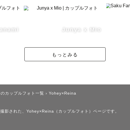
anami
Junya x Mio
もっとみる
府のカップルフォト一覧
›
Yohey×Reina
撮影された、Yohey×Reina（カップルフォト）ページです。