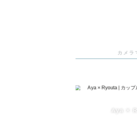
カメラ
Aya × 