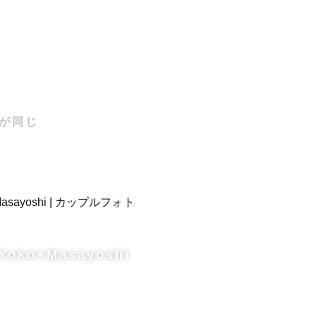
が同じ
Yoko×Masayoshi