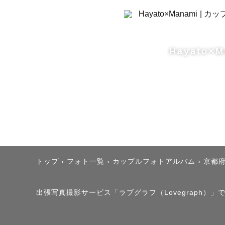
Hayato×M
トップ
›
フォト一覧
›
カップルフォトアルバム
›
京都
出張写真撮影サービス「ラブグラフ（Lovegraph）」で