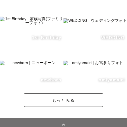
おくるみや小道具、黒背景を使用し撮影致します

〜 その他 〜

撮影のイメージについきましては

zoom、LINEなどで撮影前に打ち合わせを行うことも可能
1st Birthday
WEDDING
です🕊

ご依頼後の連絡は公式ラインにてお願いしております！ご
依頼いただきましたらご登録のアドレスに公式LINEのID、
QRコードをお送りいたしますので追加いただきますようお
newborn
omiyamairi
もっとみる