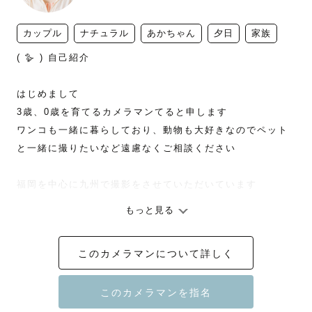
カップル
ナチュラル
あかちゃん
夕日
家族
( 🪿 ) 自己紹介

はじめまして

3歳、0歳を育てるカメラマンてると申します

ワンコも一緒に暮らしており、動物も大好きなのでペット
と一緒に撮りたいなど遠慮なくご相談ください

福岡を中心に九州で撮影をさせていただいています

もっと見る
( 🚗 ) 撮影受付地域

このカメラマンについて詳しく
福岡、佐賀

他地域もご予約可能な場合もございます

ご相談ください
