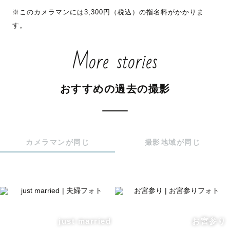
※このカメラマンには3,300円（税込）の指名料がかかりま
す。
福岡市内より交通費が3,000円を超える場合は追加交通費
をお願いしています

More stories
( 🌷 ) スケジュール

おすすめの過去の撮影
スケジュールが△や×の場合もお受け可能な場合がございま
すので、ご相談ください

カメラマンが同じ
撮影地域が同じ
( 🍼 ) 撮影に関する注意事項

〜 newborn 〜

□ナチュラルニューボーン : 自然な新生児フォト

普段のお世話(おむつ替え、沐浴)などのシーンを撮影

□アートニューボーン : 神秘的な新生児フォト

just married
お宮参り
ナチュラルニューボーンを含む
