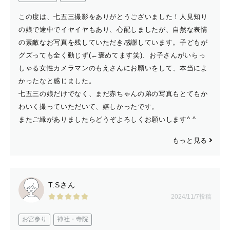
今そばにいる家族や友達、恋人との時間を写真という色褪
この度は、七五三撮影をありがとうございました！人見知り
せないものに残しておきませんか？
の娘で途中でイヤイヤもあり、心配しましたが、自然な表情
の素敵なお写真を残していただき感謝しています。子どもが
特別な記念日や誕生日はもちろん、ありふれた日常もきっ
グズっても全く動じず(←褒めてます笑)、お子さんがいらっ
と後々、特別になるものです。
しゃる女性カメラマンのもえさんにお願いをして、本当によ
かったなと感じました。
その皆さんのかけがえのない大切な“今”を残すお手伝いを
七五三の娘だけでなく、まだ赤ちゃんの弟の写真もとてもか
します^^
わいく撮っていただいて、嬉しかったです。
ご依頼お待ちしています♪
またご縁がありましたらどうぞよろしくお願いします^ ^
もっと見る
T.Sさん
2024/11/7投稿
お宮参り
神社・寺院