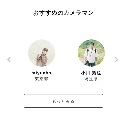
おすすめのカメラマン
ずにこ
miyucho
小川 拓也
県
東京都
埼玉県
もっとみる