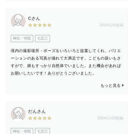
し
Cさん
🚗撮影場所について
2024/12/2投稿
県内でも行けない撮影地もあります。
神社・寺院
七五三
交通費は往復で3,000円以上である場合は追加交通費が発
生するので予めご了承ください。
境内の撮影場所・ポーズをいろいろと提案してくれ、バリエ
ーションのある写真が撮れて大満足です。こどもの扱いもさ
すがで、娘もすっかり自然体でいました。また機会があれば
お願いしたいです！ありがとうございました。
🍀最後に
皆さんはどんなお写真を未来に残したいですか？
もっと見る
写真はその時間をすぐに思い出せる素敵なツールです。
当たり前のように過ぎていく毎日も、
だんさん
数年後、１０年後に、あの時の日々は当たり前ではなかっ
2024/11/29投稿
たなぁ...と気づくことが多いと思います。
神社・寺院
七五三