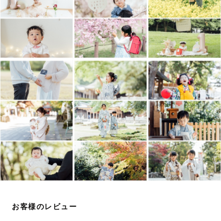
気持ちや体にもしっかり寄り添いながら撮影していきま
す。
今しか残せない瞬間を一緒に残していきましょう♪
🌷アートニューボーン通常プラン内容🌷
金額: 43,780円（税込）
撮影時間:2時間
納品枚数:40枚（うちアートフォト15-20枚程度）
･おくるみ２ポーズ（おくるみカラー、巻き方、スタイリ
ングを変えながら撮ります）
+兄弟･家族写真
おくるみの色味やイメージの希望があれば事前にお申し出
ください。
お客様のレビュー