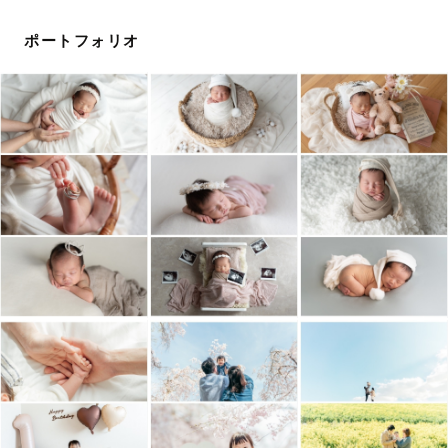
私自身、写真を撮られ慣れておらず、マイペースで自由な
息子たちと日々過ごしているのでお写真が苦手な方やそう
ポートフォリオ
いったお子さんのママやパパの気持ちがわかります。
出張撮影ならではの自由な提案が可能ですので、
写真だけでなくその撮影の時間が思い出となるよう全力で
撮影させて頂きます^^
大切な写真を残すために、ぜひ撮影をお任せください♪
👶ニューボーン撮影について
アートニューボーン、ナチュラルニューボーン共に認定カ
メラマンです。
生まれたばかりの、ふにゃふにゃのかわいい赤ちゃん。
その新生児の姿は本当にあっという間です。
私自身が二回妊娠、出産を経験しているので産後のママの