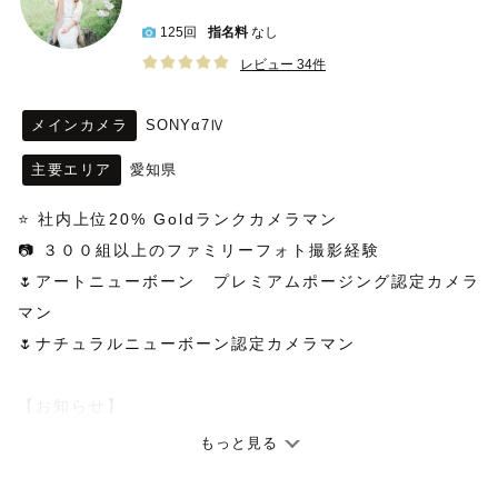
125回
指名料
なし
レビュー 34件
メインカメラ
SONYα7Ⅳ
主要エリア
愛知県
⭐️ 社内上位20% Goldランクカメラマン
📷 ３００組以上のファミリーフォト撮影経験
🌷アートニューボーン　プレミアムポージング認定カメラ
マン
🌷ナチュラルニューボーン認定カメラマン
【お知らせ】
平日のみ対応可能です。
もっと見る
リピーター様のみ土日対応可能ですので、以前やり取りさ