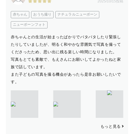
の方は時間延長オプション(税込11,000円)を付けて頂き
2025/10/15投稿
ます。
赤ちゃん
おうち撮り
ナチュラルニューボーン
ナチュラルニューボーンは沐浴、授乳、お着替え、だっ
ニューボーンフォト
こ、寝かしつけ、おひるねアート風カット等今だけの赤ち
ゃんとのお写真を撮影します。
赤ちゃんとの生活が始まったばかりでバタバタしたり緊張し
たりしていましたが、明るく和やかな雰囲気で写真を撮って
くださったため、思い出に残る楽しい時間になりました。
写真もとても素敵で、もえさんにお願いしてよかったねと家
族で話しています。
⛩️お宮参りや七五三をご検討の方へ
また子どもの写真を撮る機会があったら是非お願いしたいで
熱田神宮は外部のカメラマンの撮影を禁止しているため、
す。
ラブグラフではお受けできません。
またご祈祷をされない神社で撮影のみ行うことはご遠慮く
ださい。
↓七五三小物貸し出しありますのでご希望の方は教えてく
ださい。
和傘（赤・紫）、木製ナンバープレート、紙風船、吹き戻
もっと見る