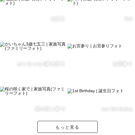
通話）にて相談や打ち合わせ対応可能です。
七五三
753
📷撮影について
その日の空気を思い出せるような、ナチュラルな雰囲気の
お写真をお届けします。
ファミリー、マタニティ、ニューボーン、ウェディング、
フレンズ、おひとり様、ペットとの撮影、どれも経験があ
かいちゃん3歳七五三
お宮参り
ります。
生まれて間もない赤ちゃんから動き回る活発なお子さまの
撮影にも慣れています♪
当日のお子さまの様子を見ながら楽しく撮影していきま
桜の咲く家で
1st Birthday
す。
撮影が初めて、慣れてないという方でも大丈夫です。
もっと見る