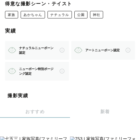
せて頂いたLINEやメールからお問い合わせをお願いしま
得意な撮影シーン・テイスト
す。
家族
あかちゃん
ナチュラル
公園
神社
アートニューボーンは指名料かかりません！
実績
👩自己紹介
はじめまして♪
ナチュラルニューボーン
アートニューボーン認定
写真と子どもが大好きなフォトグラファーのもえです。
認定
小学生男の子２人のママをしながら、出張撮影の仕事をし
ニューボーン特別ポージ
ています。
ング認定
出張撮影のお仕事は５年以上しています！
撮影実績
⭐️指名特典
おすすめ
新着
ご依頼の際、もえをご指名頂いた際には納品７５枚〜のと
ころ、１３０枚以上の納品をお約束します♪
ご希望があれば事前にオンライン（ZOOMやLINEビデオ