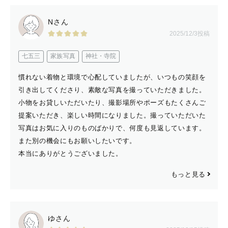
🌷追加オプションについて🌷
プレミアムポージング対応可能です✨
Nさん
下記のポージングをご希望の方は追加オプション(税込
2025/12/3投稿
11,000円)となります。
七五三
家族写真
神社・寺院
･ポテトサック
･うつ伏せ（バムアップ）
慣れない着物と環境で心配していましたが、いつもの笑顔を
･かごうつ伏せ（チンオンハンズ）
引き出してくださり、素敵な写真を撮っていただきました。
･布背景うつ伏せ（チンオンハンズ）
小物をお貸しいただいたり、撮影場所やポーズもたくさんご
提案いただき、楽しい時間になりました。撮っていただいた
写真はお気に入りのものばかりで、何度も見返しています。
また、上記オプションを希望されなくとも、
また別の機会にもお願いしたいです。
・はだかんぼポーズ（布/シフォン/黒背景の上で）も希望
本当にありがとうございました。
・生花との撮影を希望（生花のご用意はお客様でお願いし
ます）
もっと見る
・別のカゴやベッドなどでポーズ数を増やしたい
・ナチュラルニューボーンを多めに撮影希望
ゆさん