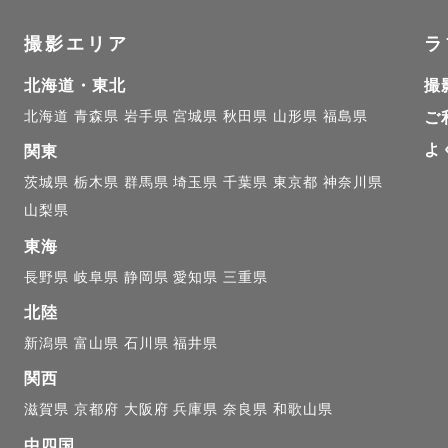
を残すために、ぜひ撮影をお任せください♪

撮影エリア
ラ
北海道・東北
撮
ボーン撮影について

北海道
青森県
岩手県
宮城県
秋田県
山形県
福島県
ご
ーボーン、ナチュラルニューボーン共に認定カメラマン
よ
関東
かりの、ふにゃふにゃのかわいい赤ちゃん。

茨城県
栃木県
群馬県
埼玉県
千葉県
東京都
神奈川県
の姿は本当にあっという間です。

山梨県
回妊娠、出産を経験しているので産後のママの気持ちや
東海
いながら撮影していきます。

長野県
岐阜県
静岡県
愛知県
三重県
ない瞬間を一緒に残していきましょう♪

北陸
新潟県
富山県
石川県
福井県
関西
ューボーン通常プラン内容🌷

滋賀県
京都府
大阪府
兵庫県
奈良県
和歌山県
780円（税込）

中四国