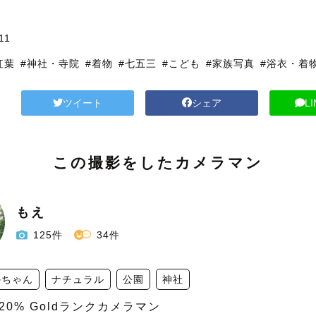
11
紅葉
#神社・寺院
#着物
#七五三
#こども
#家族写真
#浴衣・着
ツイート
シェア
L
この撮影をしたカメラマン
もえ
125件
34件
かちゃん
ナチュラル
公園
神社
位20% Goldランクカメラマン
