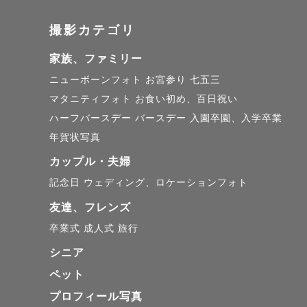
大切な写真
撮影カテゴリ
家族、ファミリー
👶ニュー
ニューボーンフォト
お宮参り
七五三
マタニティフォト
お食い初め、百日祝い
アートニュ
ハーフバースデー
バースデー
入園卒園、入学卒業
生まれたば
年賀状写真
その新生児
カップル・夫婦
私自身が二
記念日
ウェディング、ロケーションフォト
かり寄り添
友達、フレンズ
今しか残せ
卒業式
成人式
旅行
シニア
ペット
🌷アートニ
プロフィール写真
金額: 43,