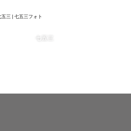
慣れていま
七五三
と日々過ご
の気持ちが
て頂きます