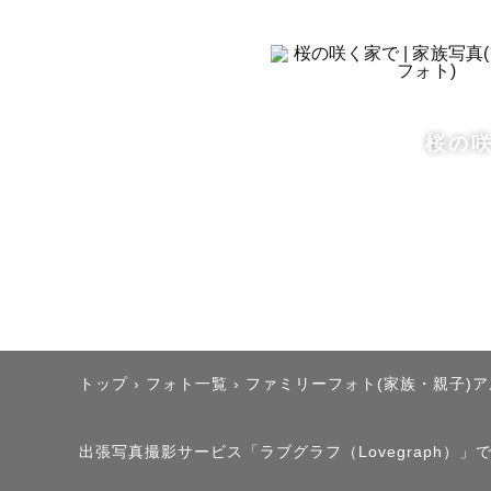
様、ペット
生まれて間
す♪

桜の
当日のお子
撮影が初め
私自身、写
しているの
わかります。
トップ
›
フォト一覧
›
ファミリーフォト(家族・親子)
出張撮影な
写真だけで
出張写真撮影サービス「ラブグラフ（Lovegraph）
^^
