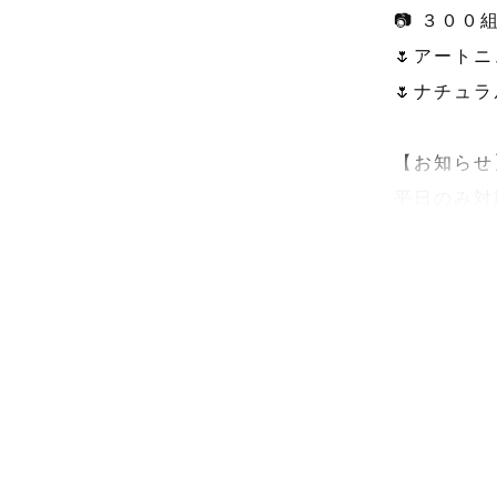
📷 ３０
🌷アート
🌷ナチュ
【お知らせ】
平日のみ対
リピーター
メールから
アートニュ
👩自己紹介

はじめまして
写真と子ど
小学生男の