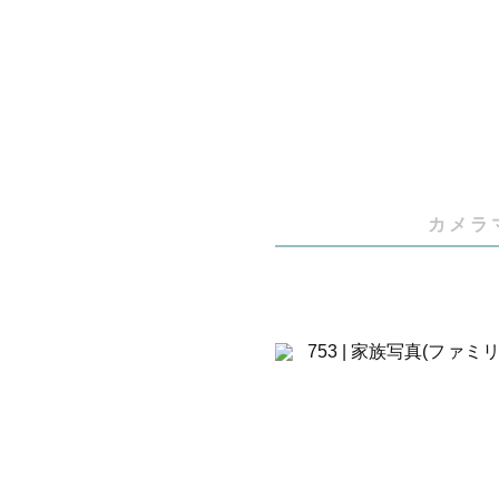
出張撮影の
⭐️指名特典

ご依頼の際
の納品をお
カメラ
ご希望があ
ち合わせ対
📷撮影につ
その日の空
す。

ファミリー