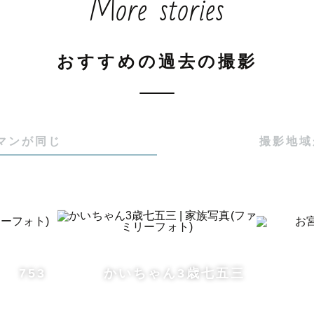
More stories
お仕事は５年以上しています！

おすすめの過去の撮影
、もえをご指名頂いた際には納品７５枚〜のところ、１
約束します♪

マンが同じ
撮影地域
れば事前にオンライン（ZOOMやLINEビデオ通話）に
応可能です。

いて

気を思い出せるような、ナチュラルな雰囲気のお写真を
753
かいちゃん3歳七五三
、マタニティ、ニューボーン、ウェディング、フレンズ