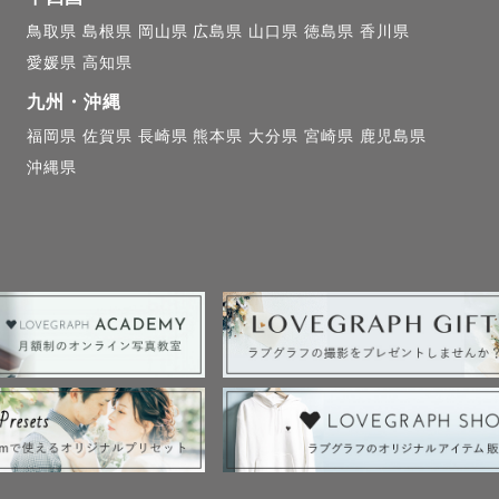
時間

鳥取県
島根県
岡山県
広島県
山口県
徳島県
香川県
0枚（うちアートフォト15-20枚程度）

愛媛県
高知県
２ポーズ（おくるみカラー、巻き方、スタイリングを変
九州・沖縄
福岡県
佐賀県
長崎県
熊本県
大分県
宮崎県
鹿児島県
写真

沖縄県
色味やイメージの希望があれば事前にお申し出ください。
ションについて🌷

ポージング対応可能です✨

ジングをご希望の方は追加オプション(税込11,000円)と
ク

（バムアップ）

伏せ（チンオンハンズ）
