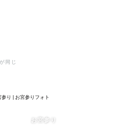
３０枚以上
が同じ
て相談や打
お届けしま
お宮参り
、おひとり