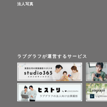
法人写真
撮影時間:2
納品枚数:4
･おくるみ
ります）

+兄弟･家族
おくるみの
ラブグラフが運営するサービス
🌷追加オプ
プレミアム
下記のポー
･ポテトサッ
･うつ伏せ
･かごうつ