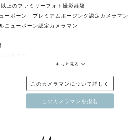
０組以上のファミリーフォト撮影経験

ニューボーン　プレミアムポージング認定カメラマン

ラルニューボーン認定カメラマン



応可能です。

もっと見る
様のみ土日対応可能ですので、以前やり取りさせて頂いた
お問い合わせをお願いします。

このカメラマンについて詳しく
ーボーンは指名料かかりません！

♪

もが大好きなフォトグラファーのもえです。

子２人のママをしながら、出張撮影の仕事をしています。