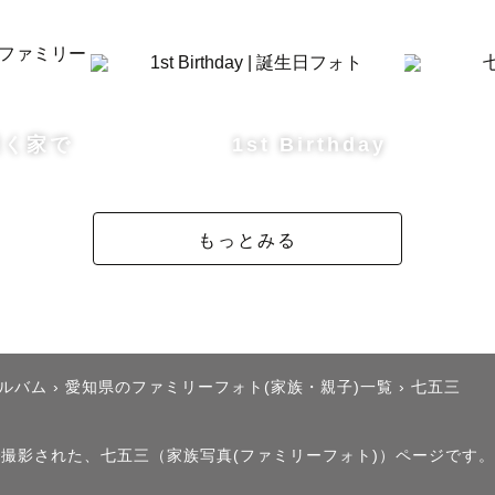
との撮影、どれも経験があります。

もない赤ちゃんから動き回る活発なお子さまの撮影にも
咲く家で
1st Birthday
さまの様子を見ながら楽しく撮影していきます。

て、慣れてないという方でも大丈夫です。

もっとみる
真を撮られ慣れておらず、マイペースで自由な息子たち
でお写真が苦手な方やそういったお子さんのママやパパ


アルバム
›
愛知県のファミリーフォト(家族・親子)一覧
›
七五三
らではの自由な提案が可能ですので、

なくその撮影の時間が思い出となるよう全力で撮影させ
」で撮影された、七五三（家族写真(ファミリーフォト)）ページです。