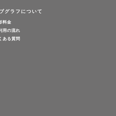
ブグラフについて
影料金
利用の流れ
です。

くある質問
体にもしっ