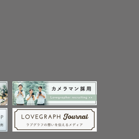
えながら撮


なります。
