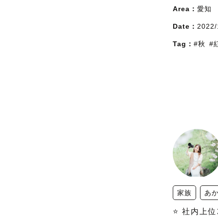
Area：
愛知
Date：
2022/
Tag：
#秋
#
家族
あ
⭐️ 社内上