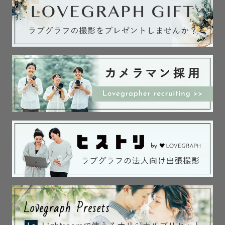
プレミアムポージング対応可能です✨

下記のポージングをご希望の方は追加オプション(税込
11,000円)となります。

･ポテトサック

･うつ伏せ（バムアップ）

･かごうつ伏せ（チンオンハンズ）

･布背景うつ伏せ（チンオンハンズ）

また、上記オプションを希望されなくとも、

・はだかんぼポーズ（布/シフォン/黒背景の上で）も希望

・生花との撮影を希望（生花のご用意はお客様でお願いし
ます）

・別のカゴやベッドなどでポーズ数を増やしたい

・ナチュラルニューボーンを多めに撮影希望

の方は時間延長オプション(税込11,000円)を付けて頂きま
す。
