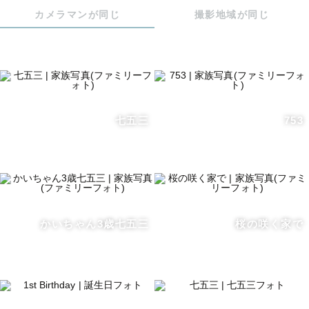
ご依頼の際、もえをご指名頂いた際には納品７５枚〜のと
カメラマンが同じ
撮影地域が同じ
ころ、１３０枚以上の納品をお約束します♪

ご希望があれば事前にオンライン（ZOOMやLINEビデオ通
話）にて相談や打ち合わせ対応可能です。

📷撮影について

七五三
753
その日の空気を思い出せるような、ナチュラルな雰囲気の
お写真をお届けします。

ファミリー、マタニティ、ニューボーン、ウェディング、
フレンズ、おひとり様、ペットとの撮影、どれも経験があ
ります。

かいちゃん3歳七五三
桜の咲く家で
生まれて間もない赤ちゃんから動き回る活発なお子さまの
撮影にも慣れています♪

当日のお子さまの様子を見ながら楽しく撮影していきま
す。
