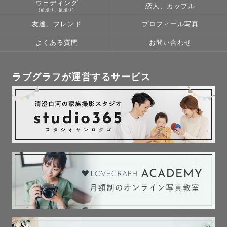
ウェディング
恋人、カップル
気持ちや体にもしっかり寄り添いながら撮影していきま
(前撮り、後撮り)
す。

友達、フレンド
プロフィール写真
今しか残せない瞬間を一緒に残していきましょう♪

よくある質問
お問い合わせ
🌷アートニューボーン通常プラン内容🌷

ラブグラフが運営するサービス
金額: 43,780円（税込）

撮影時間:2時間

納品枚数:40枚（うちアートフォト15-20枚程度）

･おくるみ２ポーズ（おくるみカラー、巻き方、スタイリン
グを変えながら撮ります）

+兄弟･家族写真

おくるみの色味やイメージの希望があれば事前にお申し出
ください。

🌷追加オプションについて🌷
