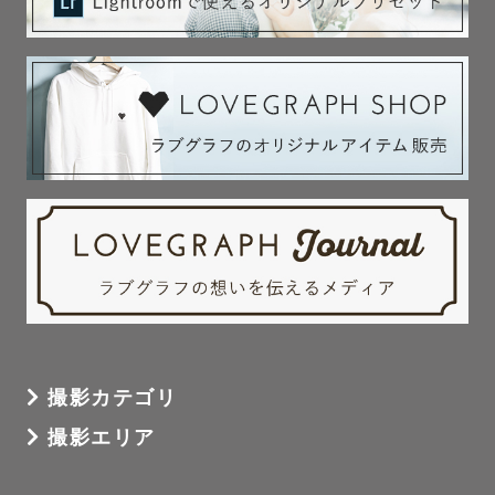
ナチュラルニューボーンは沐浴、授乳、お着替え、だっ
こ、寝かしつけ、おひるねアート風カット等今だけの赤ち
ゃんとのお写真を撮影します。

⛩️お宮参りや七五三をご検討の方へ

熱田神宮は外部のカメラマンの撮影を禁止しているため、
ラブグラフではお受けできません。

またご祈祷をされない神社で撮影のみ行うことはご遠慮く
ださい。

↓七五三小物貸し出しありますのでご希望の方は教えてくだ
さい。

和傘（赤・紫）、木製ナンバープレート、紙風船、吹き戻
撮影カテゴリ
し

撮影エリア
🚗撮影場所について
