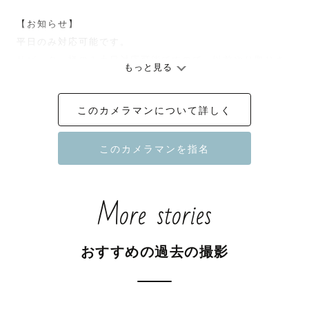
【お知らせ】

平日のみ対応可能です。

リピーター様のみ土日対応可能ですので、以前やり取りさ
もっと見る
せて頂いたLINEやメールからお問い合わせをお願いしま
す。

このカメラマンについて詳しく
アートニューボーンは指名料かかりません！

👩自己紹介

はじめまして♪

写真と子どもが大好きなフォトグラファーのもえです。

More stories
小学生男の子２人のママをしながら、出張撮影の仕事をし
ています。

出張撮影のお仕事は５年以上しています！

おすすめの過去の撮影
⭐️指名特典
