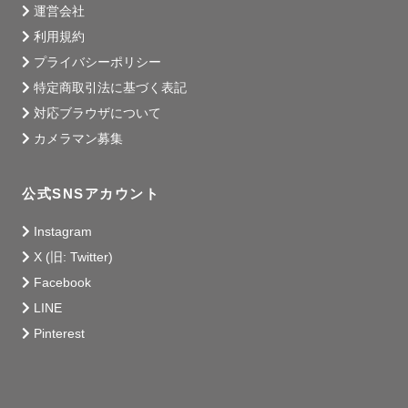
運営会社
県内でも行けない撮影地もあります。

利用規約
交通費は往復で3,000円以上である場合は追加交通費が発
プライバシーポリシー
生するので予めご了承ください。

特定商取引法に基づく表記
対応ブラウザについて
カメラマン募集
🍀最後に

皆さんはどんなお写真を未来に残したいですか？

写真はその時間をすぐに思い出せる素敵なツールです。

公式SNSアカウント
Instagram
当たり前のように過ぎていく毎日も、

X (旧: Twitter)
数年後、１０年後に、あの時の日々は当たり前ではなかっ
Facebook
たなぁ...と気づくことが多いと思います。

LINE
今そばにいる家族や友達、恋人との時間を写真という色褪
Pinterest
せないものに残しておきませんか？

特別な記念日や誕生日はもちろん、ありふれた日常もきっ
と後々、特別になるものです。
