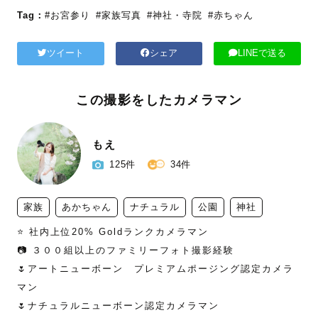
Tag：
#お宮参り
#家族写真
#神社・寺院
#赤ちゃん
ツイート
シェア
LINEで送る
この撮影をしたカメラマン
もえ
125件
34件
家族
あかちゃん
ナチュラル
公園
神社
⭐️ 社内上位20% Goldランクカメラマン

📷 ３００組以上のファミリーフォト撮影経験

🌷アートニューボーン　プレミアムポージング認定カメラ
マン

🌷ナチュラルニューボーン認定カメラマン
