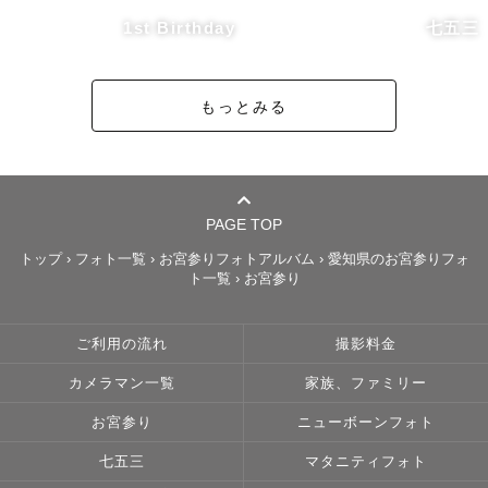
撮影が初めて、慣れてないという方でも大丈夫です。

1st Birthday
七五三
私自身、写真を撮られ慣れておらず、マイペースで自由な
息子たちと日々過ごしているのでお写真が苦手な方やそう
もっとみる
いったお子さんのママやパパの気持ちがわかります。

出張撮影ならではの自由な提案が可能ですので、

写真だけでなくその撮影の時間が思い出となるよう全力で
撮影させて頂きます^^

PAGE TOP
大切な写真を残すために、ぜひ撮影をお任せください♪

トップ
›
フォト一覧
›
お宮参りフォトアルバム
›
愛知県のお宮参りフォ
ト一覧
›
お宮参り
👶ニューボーン撮影について

ご利用の流れ
撮影料金
アートニューボーン、ナチュラルニューボーン共に認定カ
カメラマン一覧
家族、ファミリー
メラマンです。

生まれたばかりの、ふにゃふにゃのかわいい赤ちゃん。

お宮参り
ニューボーンフォト
その新生児の姿は本当にあっという間です。

七五三
マタニティフォト
私自身が二回妊娠、出産を経験しているので産後のママの