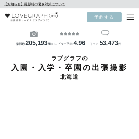
【お知らせ】撮影時の暑さ対策について
予約する
205,193
4.96
53,473
撮影数
組
レビュー平均
口コミ
件
※
ラブグラフの
入園・入学・卒園の出張撮影
北海道