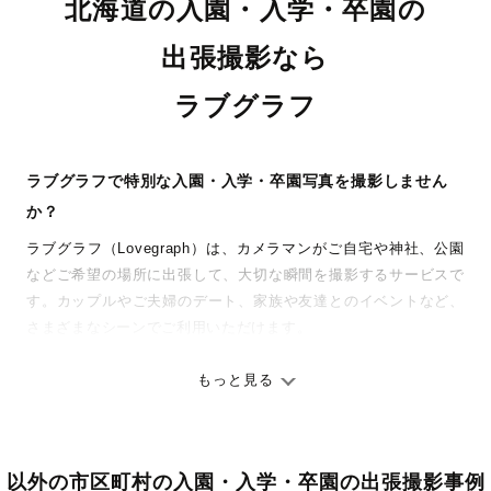
北海道の入園・入学・卒園の
出張撮影なら
ラブグラフ
ラブグラフで特別な入園・入学・卒園写真を撮影しません
か？
ラブグラフ（Lovegraph）は、カメラマンがご自宅や神社、公園
などご希望の場所に出張して、大切な瞬間を撮影するサービスで
す。カップルやご夫婦のデート、家族や友達とのイベントなど、
さまざまなシーンでご利用いただけます。
七五三やお宮参りといったお子さまの記念行事も、自然な表情や
ありのままの空気感を大切に、何十年経っても見返したくなるよ
もっと見る
うな写真に仕上げます。
全国一律の安心料金でプロ品質をお届け
以外の市区町村の入園・入学・卒園の出張撮影事例
料金は全国どこでも一律。わかりやすく安心の価格設定です。オ