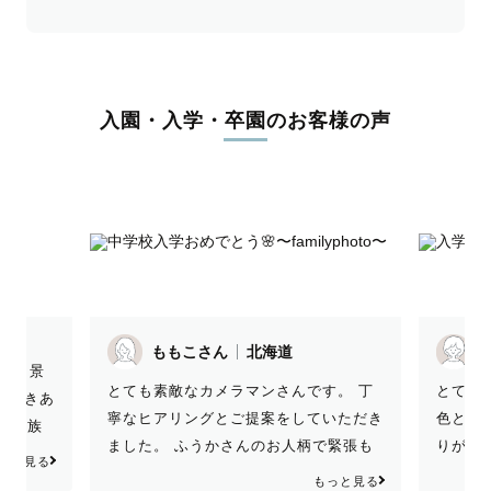
入園・入学・卒園のお客様の声
ももこさん
北海道
す！ 景
とても
とても素敵なカメラマンさんです。 丁
ただきあ
色と家
寧なヒアリングとご提案をしていただき
また家族
りがとう
ました。 ふうかさんのお人柄で緊張も
た千葉さ
っと見る
写真を
ほぐれ、娘たちの素敵な笑顔を引き出し
 ありが
もっと見る