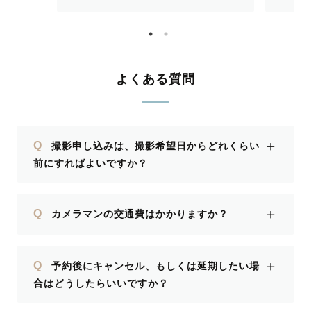
んにお
てくれました。 どれも良いお写真で、
とうござ
最高の思い出になりました。 ありがと
うござにました。 ふうかさんにお会い
できたこと、嬉しく思います。 また、
ご依頼をさせていただきたいです。
よくある質問
＋
Q
撮影申し込みは、撮影希望日からどれくらい
前にすればよいですか？
＋
Q
カメラマンの交通費はかかりますか？
＋
Q
予約後にキャンセル、もしくは延期したい場
合はどうしたらいいですか？