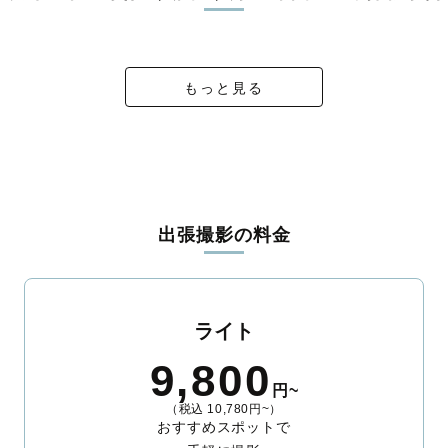
リジナルの研修と厳正な審査に合格し、撮影技術やホスピタリテ
中学校入学おめでとう🌸〜familyphoto〜
入学記念フォト
アロエリーナ
入学記念
ィを身につけたプロのカメラマンが全国47都道府県に在籍してい
ます。創業10年のノウハウを活かし、思い出に残る素敵な撮影体
験をお届けします。
もっと見る
丁寧なレタッチで思い出を美しく仕上げます
撮影後は、独自の編集技術で写真の明るさや色合いを丁寧に調
整。自然な雰囲気を残しつつも、おしゃれで洗練された仕上がり
に。きっと「こんな写真を撮ってほしかった！」と思える一枚に
出会えます。まずは、ラブグラフの
撮影事例
をご覧ください。
出張撮影の料金
ライト
9,800
円~
（税込 10,780円~）
おすすめスポットで