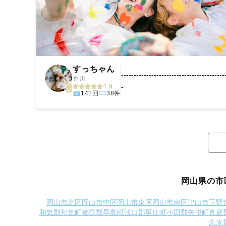
すっちゃん
-----------------------------------------
香川
4.9
-...
141回
38件
岡山県の市
岡山市北区
岡山市中区
岡山市東区
岡山市南区
津山市
玉野
和気郡和気町
都窪郡早島町
浅口郡里庄町
小田郡矢掛町
真庭
久米