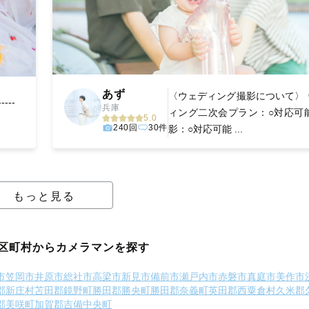
あず
〈ウェディング撮影について〉 
-----
兵庫
ィング二次会プラン：○対応可能
5.0
240回
30件
影：○対応可能 ...
もっと見る
区町村からカメラマンを探す
市
笠岡市
井原市
総社市
高梁市
新見市
備前市
瀬戸内市
赤磐市
真庭市
美作市
郡新庄村
苫田郡鏡野町
勝田郡勝央町
勝田郡奈義町
英田郡西粟倉村
久米郡
郡美咲町
加賀郡吉備中央町