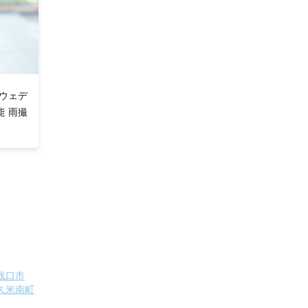
ウェデ
 雨撮
浅口市
久米南町