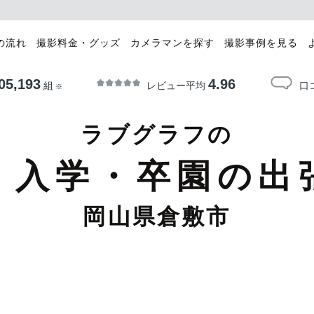
の流れ
撮影料金・グッズ
カメラマンを探す
撮影事例を見る
05,193
4.96
レビュー平均
口
組
※
ラブグラフの
・入学・卒園の出
岡山県倉敷市