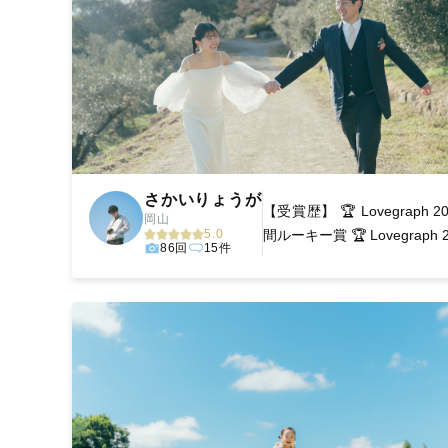
さかいりょうが
【受賞歴】 🏆 Lovegraph 2
岡山
5.0
間ルーキー賞 🏆 Lovegraph 20
86回
15件