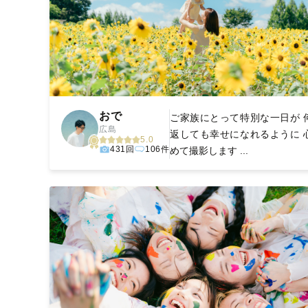
おで
ご家族にとって特別な一日が 
広島
返しても幸せになれるように 
5.0
431回
106件
めて撮影します ...