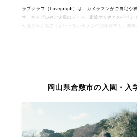
ラブグラフ（Lovegraph）は、カメラマンがご自
す。カップルやご夫婦のデート、家族や友達とのイベン
七五三やお宮参りといったお子さまの記念行事も、自然
な写真に仕上げます。
全国一律の安心料金でプロ品質をお届け
料金は全国どこでも一律。わかりやすく安心の価格設定
を身につけたプロのカメラマンが全国47都道府県に在籍
お届けします。
岡山県倉敷市の入園・入
丁寧なレタッチで思い出を美しく仕上げます
撮影後は、独自の編集技術で写真の明るさや色合いを丁
きっと「こんな写真を撮ってほしかった！」と思える一