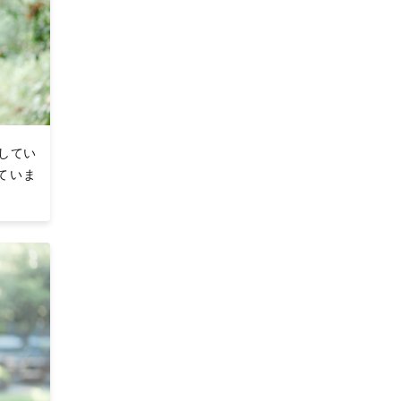
してい
ていま