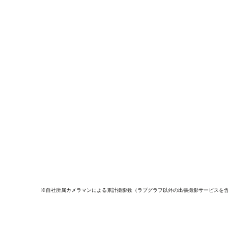
※自社所属カメラマンによる累計撮影数（ラブグラフ以外の出張撮影サービスを