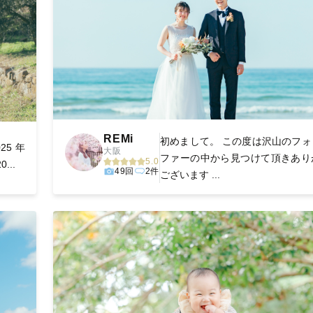
REMi
初めまして。 この度は沢山のフォ
025 年
大阪
ファーの中から見つけて頂きあり
5.0
...
49回
2件
ございます ...