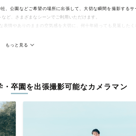
宅や神社、公園などご希望の場所に出張して、大切な瞬間を撮影するサ
トなど、さまざまなシーンでご利用いただけます。
な表情やありのままの空気感を大切に、何十年経っても見返したく
もっと見る
です。オリジナルの研修と厳正な審査に合格し、撮影技術やホスピ
しています。創業10年のノウハウを活かし、思い出に残る素敵な撮
学・卒園を
出張撮影可能なカメラマン
寧に調整。自然な雰囲気を残しつつも、おしゃれで洗練された仕上
枚に出会えます。まずは、ラブグラフの
撮影事例
をご覧ください。