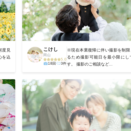
こけし
何度見
※現在本業復帰に伴い撮影を制限
岡山
心を込
るため撮影可能日を最小限にし
5.0
18回
3件
す。 撮影のご相談など...