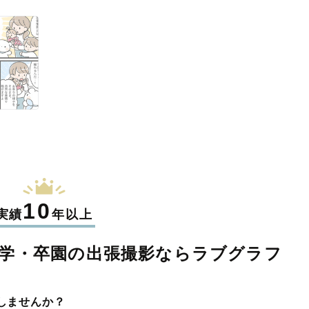
10
実績
年以上
学・卒園の
出張撮影なら
ラブグラフ
しませんか？