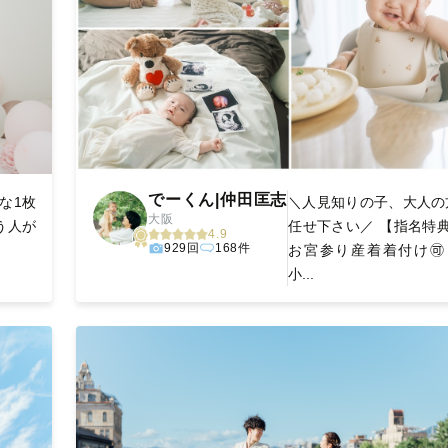
でーくん|仲田匡志
な1枚
＼人見知りの子、大人の
大阪
う人が
任せ下さい／ 【指名特
4.9
929回
168件
お宮参り産着着付け🉑 
小...