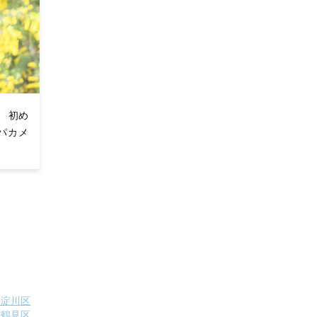
 初め
パカメ
東淀川区
市鶴見区