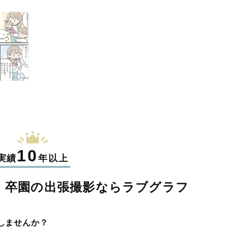
10
実績
年以上
・卒園の
出張撮影なら
ラブグラフ
しませんか？