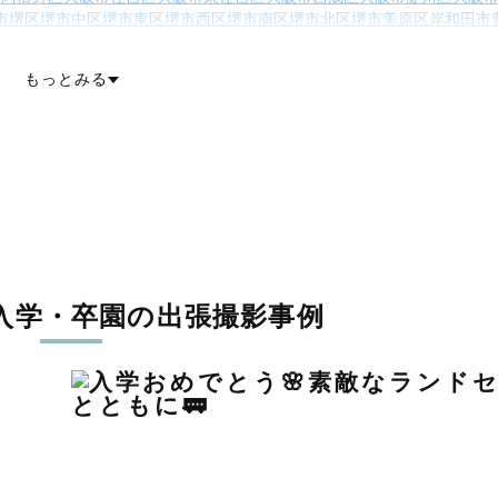
市堺区
堺市中区
堺市東区
堺市西区
堺市南区
堺市北区
堺市美原区
岸和田市
八尾市
泉佐野市
富田林市
寝屋川市
河内長野市
松原市
大東市
和泉市
箕面市
市
四條畷市
交野市
大阪狭山市
阪南市
三島郡島本町
豊能郡豊能町
豊能郡能
もっとみる
泉南郡岬町
南河内郡太子町
南河内郡河南町
南河内郡千早赤阪村
入学・卒園の出張撮影事例