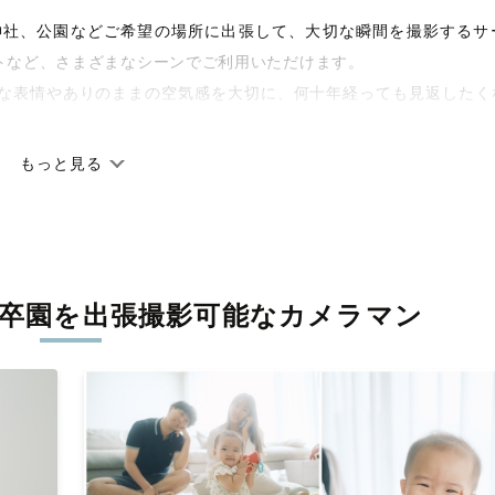
宅や神社、公園などご希望の場所に出張して、大切な瞬間を撮影するサ
トなど、さまざまなシーンでご利用いただけます。
な表情やありのままの空気感を大切に、何十年経っても見返したく
もっと見る
です。オリジナルの研修と厳正な審査に合格し、撮影技術やホスピ
しています。創業10年のノウハウを活かし、思い出に残る素敵な撮
卒園を
出張撮影可能なカメラマン
寧に調整。自然な雰囲気を残しつつも、おしゃれで洗練された仕上
枚に出会えます。まずは、ラブグラフの
撮影事例
をご覧ください。