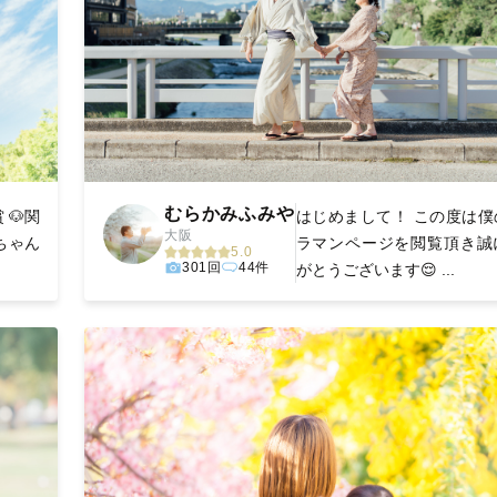
むらかみふみや
 🐶関
はじめまして！ この度は僕
大阪
犬ちゃん
ラマンページを閲覧頂き誠
5.0
301回
44件
がとうございます😌 ...