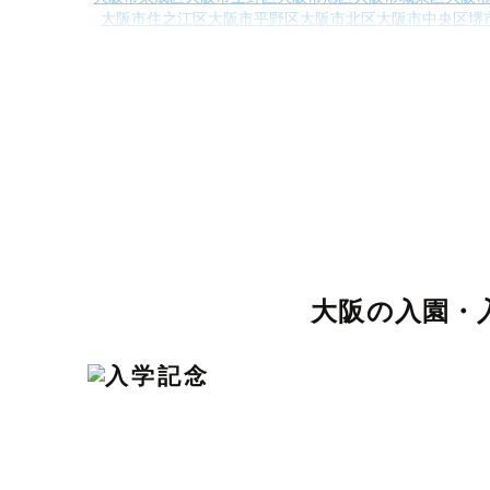
大阪市住之江区
大阪市平野区
大阪市北区
大阪市中央区
堺
池田市
吹田市
泉大津市
高槻市
貝塚市
守口市
枚方市
茨木市
羽曳野市
門真市
摂津市
高石市
藤井寺市
東大阪市
泉南
泉北郡忠岡町
泉南郡熊取町
泉南郡田尻町
大阪の入園・