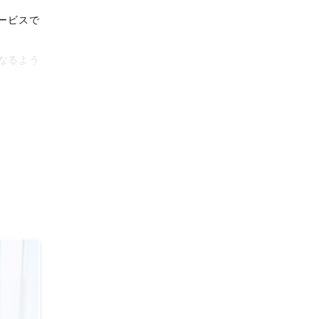
ービスで
なるよう
タリティ
影体験を
がりに。