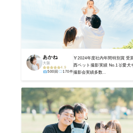
あかね
🏅2024年度社内年間特別賞 受賞
大阪
西ペット撮影実績 No.1🥇愛
4.9
500回
170件
撮影会実績多数...