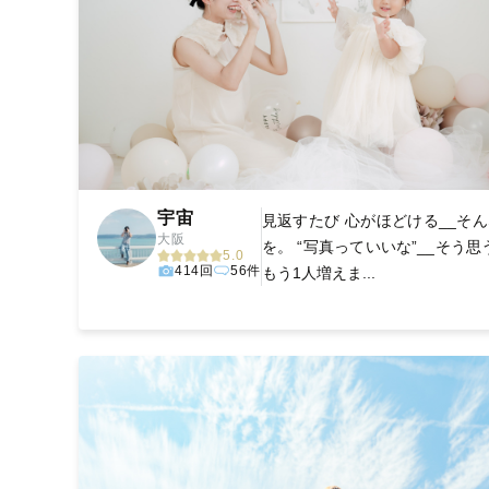
宇宙
見返すたび 心がほどける__そん
大阪
を。 “写真っていいな”__そう思
5.0
414回
56件
もう1人増えま...