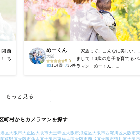
めーくん
、関西
「家族って、こんなに美しい。」
大阪
す！ ち
まして！3歳の息子を育てるパ
5.0
114回
35件
ラマン「めーくん」...
もっと見る
区町村からカメラマンを探す
市港区
大阪市大正区
大阪市天王寺区
大阪市浪速区
大阪市西淀川区
大阪市
市阿倍野区
大阪市住吉区
大阪市東住吉区
大阪市西成区
大阪市淀川区
大阪