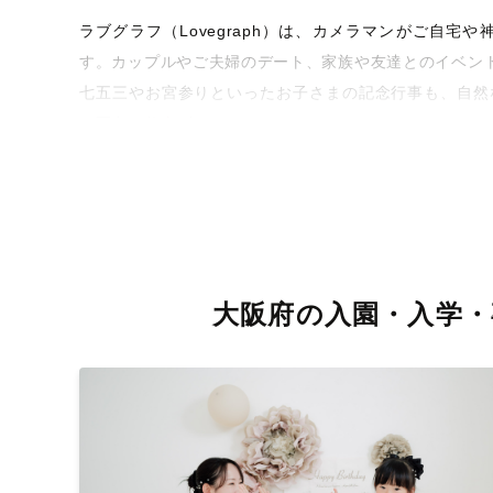
ラブグラフ（Lovegraph）は、カメラマンがご自
す。カップルやご夫婦のデート、家族や友達とのイベン
七五三やお宮参りといったお子さまの記念行事も、自然
な写真に仕上げます。
全国一律の安心料金でプロ品質をお届け
料金は全国どこでも一律。わかりやすく安心の価格設定
を身につけたプロのカメラマンが全国47都道府県に在籍
お届けします。
大阪府の入園・入学・
丁寧なレタッチで思い出を美しく仕上げます
撮影後は、独自の編集技術で写真の明るさや色合いを丁
きっと「こんな写真を撮ってほしかった！」と思える一