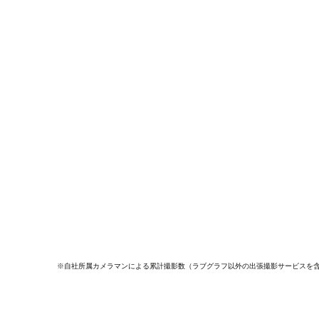
※自社所属カメラマンによる累計撮影数（ラブグラフ以外の出張撮影サービスを