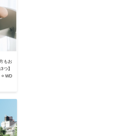
方もお
典3つ】
⚪︎WD