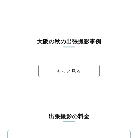
箕面市
柏原市
羽曳野市
門真市
摂津市
高石市
藤井寺市
東大阪市
泉南市
四條畷市
交野市
大阪狭山市
阪南市
三島郡島本町
豊能郡豊能町
豊能郡能勢町
泉北郡忠岡町
泉南郡熊取町
泉南郡田尻町
泉南郡岬町
南河内郡太子町
南河内郡河南町
南河内郡千早赤阪村
大阪の秋の出張撮影事例
S Couple Wedding at home
30th-anniversary
Pococha受賞記念
TOMOKI
もっと見る
出張撮影の料金