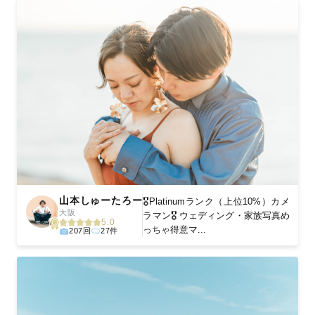
山本しゅーたろー
🎖Platinumランク（上位10%）カメ
大阪
ラマン🎖 ウェディング・家族写真め
5.0
っちゃ得意マ...
207回
27件