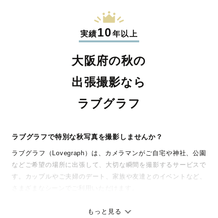
10
実績
年以上
大阪府の秋の
出張撮影なら
ラブグラフ
ラブグラフで特別な秋写真を撮影しませんか？
ラブグラフ（Lovegraph）は、カメラマンがご自宅や神社、公園
などご希望の場所に出張して、大切な瞬間を撮影するサービスで
す。カップルやご夫婦のデート、家族や友達とのイベントなど、
さまざまなシーンでご利用いただけます。
七五三やお宮参りといったお子さまの記念行事も、自然な表情や
ありのままの空気感を大切に、何十年経っても見返したくなるよ
もっと見る