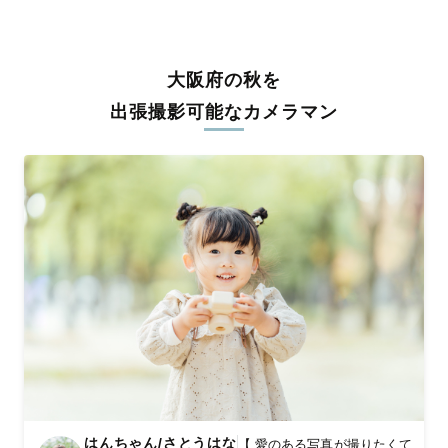
うな写真に仕上げます。
全国一律の安心料金でプロ品質をお届け
大阪府の秋を
料金は全国どこでも一律。わかりやすく安心の価格設定です。オ
リジナルの研修と厳正な審査に合格し、撮影技術やホスピタリテ
出張撮影可能なカメラマン
ィを身につけたプロのカメラマンが全国47都道府県に在籍してい
ます。創業10年のノウハウを活かし、思い出に残る素敵な撮影体
験をお届けします。
丁寧なレタッチで思い出を美しく仕上げます
撮影後は、独自の編集技術で写真の明るさや色合いを丁寧に調
整。自然な雰囲気を残しつつも、おしゃれで洗練された仕上がり
に。きっと「こんな写真を撮ってほしかった！」と思える一枚に
出会えます。まずは、ラブグラフの
撮影事例
をご覧ください。
はんちゃん/さとうはな
【 愛のある写真が撮りたくて