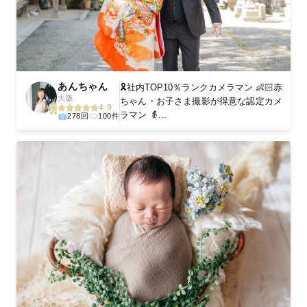
あんちゃん
🎗️社内TOP10％ランクカメラマン 👶🏻赤
大阪
ちゃん・お子さま撮影が得意な認定カメ
4.9
ラマン 👵...
278回
100件