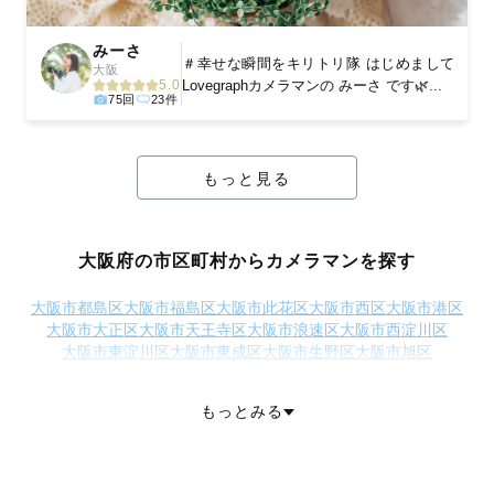
みーさ
＃幸せな瞬間をキリトリ隊 はじめまして
大阪
Lovegraphカメラマンの みーさ です🌿...
5.0
75回
23件
もっと見る
大阪府の市区町村からカメラマンを探す
大阪市都島区
大阪市福島区
大阪市此花区
大阪市西区
大阪市港区
大阪市大正区
大阪市天王寺区
大阪市浪速区
大阪市西淀川区
大阪市東淀川区
大阪市東成区
大阪市生野区
大阪市旭区
大阪市城東区
大阪市阿倍野区
大阪市住吉区
大阪市東住吉区
大阪市西成区
大阪市淀川区
大阪市鶴見区
大阪市住之江区
もっとみる
大阪市平野区
大阪市北区
大阪市中央区
堺市堺区
堺市中区
堺市東区
堺市西区
堺市南区
堺市北区
堺市美原区
岸和田市
豊中市
池田市
吹田市
泉大津市
高槻市
貝塚市
守口市
枚方市
茨木市
八尾市
泉佐野市
富田林市
寝屋川市
河内長野市
松原市
大東市
和泉市