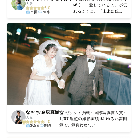
大阪
🕊 】 「愛しているよ」が伝
5.0
わるように。 「未来に残...
79回
20件
なおき/金親直樹
🏆 ゼクシィ掲載・国際写真賞入賞・
大阪
1,000組超の撮影実績 🍃 ゆるい雰囲
5.0
気で、気負わせない...
305回
98件