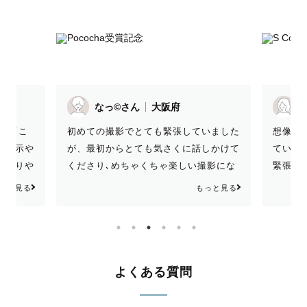
なっ©さん
大阪府
。 「こ
初めての撮影でとても緊張していました
想像以
な指示や
が、最初からとても気さくに話しかけて
ていた
分かりや
くださり､めちゃくちゃ楽しい撮影にな
緊張す
で、確実
りました！丁寧な対応と温かいお言葉を
やさし
っと見る
もっと見る
る場所で
たくさんありがとうございました✨
日はす
真を見た
また、
てて、流
いただ
望に応え
きまし
す。 楽
ったです
よくある質問
晴らしい
。また機