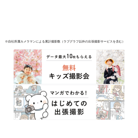
※自社所属カメラマンによる累計撮影数（ラブグラフ以外の出張撮影サービスを含む）