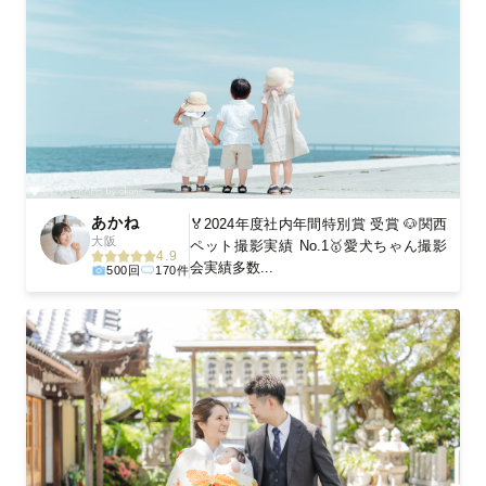
あかね
🏅2024年度社内年間特別賞 受賞 🐶関西
大阪
ペット撮影実績 No.1🥇愛犬ちゃん撮影
4.9
会実績多数...
500回
170件