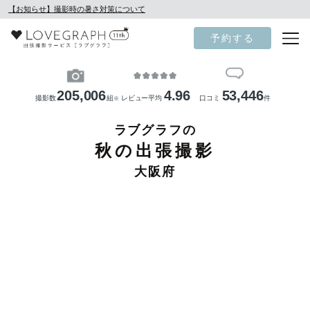
【お知らせ】撮影時の暑さ対策について
予約する
205,006
4.96
53,446
撮影数
組
レビュー平均
口コミ
件
※
ラブグラフの
秋の出張撮影
大阪府