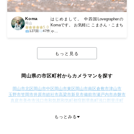
Koma
はじめまして。 中四国Lovegrapherの
岡山
Komaです。 お気軽に こまさん・こまち
5.0
ゃ...
127回
47件
もっと見る
岡山県の市区町村からカメラマンを探す
岡山市北区
岡山市中区
岡山市東区
岡山市南区
倉敷市
津山市
玉野市
笠岡市
井原市
総社市
高梁市
新見市
備前市
瀬戸内市
赤磐市
真庭市
美作市
浅口市
和気郡和気町
都窪郡早島町
浅口郡里庄町
小田郡矢掛町
真庭郡新庄村
苫田郡鏡野町
勝田郡勝央町
勝田郡奈義町
英田郡西粟倉村
久米郡久米南町
久米郡美咲町
もっとみる
加賀郡吉備中央町