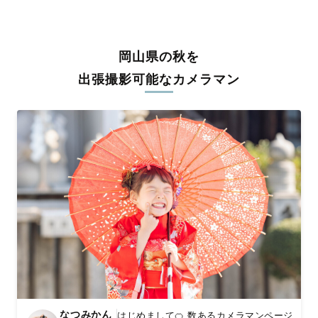
うな写真に仕上げます。
全国一律の安心料金でプロ品質をお届け
岡山県の秋を
料金は全国どこでも一律。わかりやすく安心の価格設定です。オ
リジナルの研修と厳正な審査に合格し、撮影技術やホスピタリテ
出張撮影可能なカメラマン
ィを身につけたプロのカメラマンが全国47都道府県に在籍してい
ます。創業10年のノウハウを活かし、思い出に残る素敵な撮影体
験をお届けします。
丁寧なレタッチで思い出を美しく仕上げます
撮影後は、独自の編集技術で写真の明るさや色合いを丁寧に調
整。自然な雰囲気を残しつつも、おしゃれで洗練された仕上がり
に。きっと「こんな写真を撮ってほしかった！」と思える一枚に
出会えます。まずは、ラブグラフの
撮影事例
をご覧ください。
なつみかん
はじめまして🍊 数あるカメラマンページ