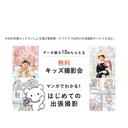
※自社所属カメラマンによる累計撮影数（ラブグラフ以外の出張撮影サービスを含む）