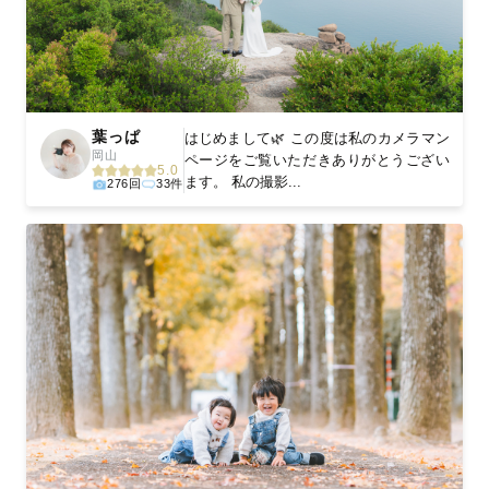
葉っぱ
はじめまして🌿 この度は私のカメラマン
岡山
ページをご覧いただきありがとうござい
5.0
ます。 私の撮影...
276回
33件