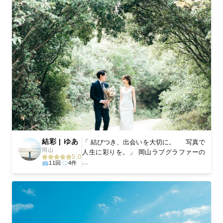
結彩 | ゆあ
「 結びつき、出会いを大切に。 写真で
岡山
人生に彩りを。」 岡山ラブグラファーの
5.0
...
11回
4件