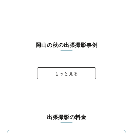
岡山の秋の出張撮影事例
元気いっぱい 公園フォト
ひまちゃん 公園フォト
せなちゃん 公園フォト
七五三
もっと見る
出張撮影の料金