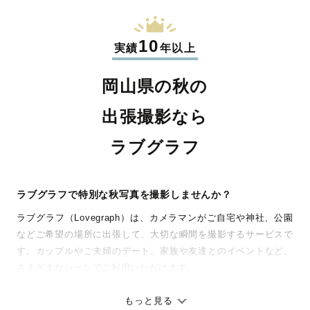
10
実績
年以上
岡山県の秋の
出張撮影なら
ラブグラフ
ラブグラフで特別な秋写真を撮影しませんか？
ラブグラフ（Lovegraph）は、カメラマンがご自宅や神社、公園
などご希望の場所に出張して、大切な瞬間を撮影するサービスで
す。カップルやご夫婦のデート、家族や友達とのイベントなど、
さまざまなシーンでご利用いただけます。
七五三やお宮参りといったお子さまの記念行事も、自然な表情や
ありのままの空気感を大切に、何十年経っても見返したくなるよ
もっと見る