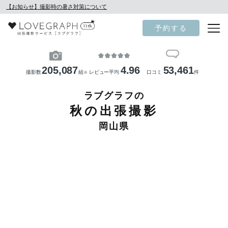
【お知らせ】撮影時の暑さ対策について
予約する
205,087
4.96
53,461
撮影数
組
レビュー平均
口コミ
件
※
ラブグラフの
秋の出張撮影
岡山県