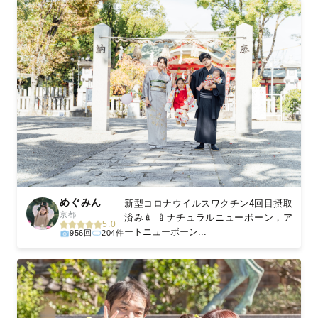
めぐみん
新型コロナウイルスワクチン4回目摂取
京都
済み💉 🍼ナチュラルニューボーン，ア
5.0
ートニューボーン...
956回
204件