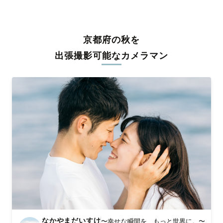
うな写真に仕上げます。
全国一律の安心料金でプロ品質をお届け
京都府の秋を
料金は全国どこでも一律。わかりやすく安心の価格設定です。オ
リジナルの研修と厳正な審査に合格し、撮影技術やホスピタリテ
出張撮影可能なカメラマン
ィを身につけたプロのカメラマンが全国47都道府県に在籍してい
ます。創業10年のノウハウを活かし、思い出に残る素敵な撮影体
験をお届けします。
丁寧なレタッチで思い出を美しく仕上げます
撮影後は、独自の編集技術で写真の明るさや色合いを丁寧に調
整。自然な雰囲気を残しつつも、おしゃれで洗練された仕上がり
に。きっと「こんな写真を撮ってほしかった！」と思える一枚に
出会えます。まずは、ラブグラフの
撮影事例
をご覧ください。
なかやまだいすけ
〜幸せな瞬間を、もっと世界に。〜