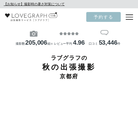
【お知らせ】撮影時の暑さ対策について
予約する
205,006
4.96
53,446
撮影数
組
レビュー平均
口コミ
件
※
ラブグラフの
秋の出張撮影
京都府