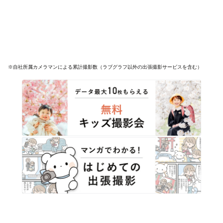
※自社所属カメラマンによる累計撮影数（ラブグラフ以外の出張撮影サービスを含む）