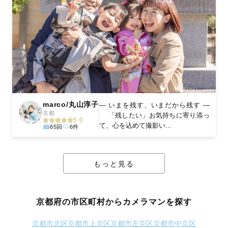
marco/丸山淳子
— いまを残す、いまだから残す —
京都
「残したい」お気持ちに寄り添っ
5.0
て、心を込めて撮影い...
65回
6件
もっと見る
京都府の市区町村からカメラマンを探す
京都市北区
京都市上京区
京都市左京区
京都市中京区