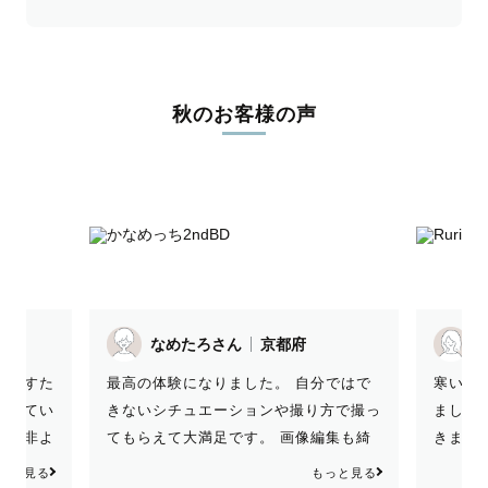
秋のお客様の声
なめたろさん
京都府
r
あやすた
最高の体験になりました。 自分ではで
寒い中
さってい
きないシチュエーションや撮り方で撮っ
ました
ら是非よ
てもらえて大満足です。 画像編集も綺
きまし
麗で思い出の写真にぴったりです。
です✨
っと見る
もっと見る