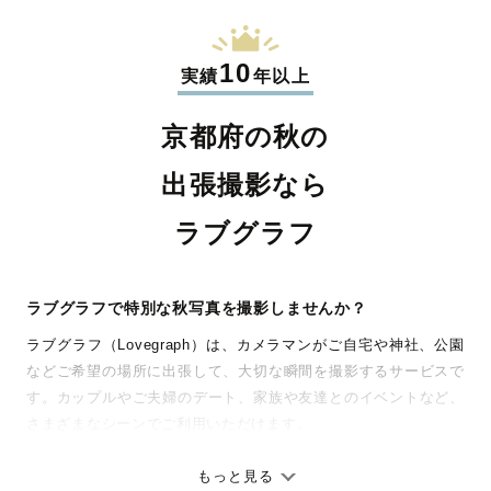
10
実績
年以上
京都府の秋の
出張撮影なら
ラブグラフ
ラブグラフで特別な秋写真を撮影しませんか？
ラブグラフ（Lovegraph）は、カメラマンがご自宅や神社、公園
などご希望の場所に出張して、大切な瞬間を撮影するサービスで
す。カップルやご夫婦のデート、家族や友達とのイベントなど、
さまざまなシーンでご利用いただけます。
七五三やお宮参りといったお子さまの記念行事も、自然な表情や
ありのままの空気感を大切に、何十年経っても見返したくなるよ
もっと見る