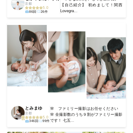
京都
【自己紹介】 初めまして！関西
5.0
Lovegra...
86回
26件
とみまゆ
🌸 ファミリー撮影はお任せください
京都
🌸 全撮影数のうち９割がファミリー撮影
5.0
です！ 七五...
346回
99件