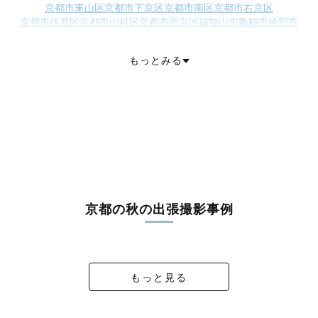
京都市東山区
京都市下京区
京都市南区
京都市右京区
京都市伏見区
京都市山科区
京都市西京区
福知山市
舞鶴市
綾部市
宇治市
宮津市
亀岡市
城陽市
向日市
長岡京市
八幡市
京田辺市
京丹後市
南丹市
木津川市
乙訓郡大山崎町
久世郡久御山町
もっとみる
綴喜郡井手町
綴喜郡宇治田原町
相楽郡笠置町
相楽郡和束町
相楽郡精華町
相楽郡南山城村
船井郡京丹波町
与謝郡伊根町
与謝郡与謝野町
京都の秋の出張撮影事例
かいちゃん〜祝！七五三〜
成人式前撮り couple！
わかの成人式前撮り！
Maternity Photo
もっと見る