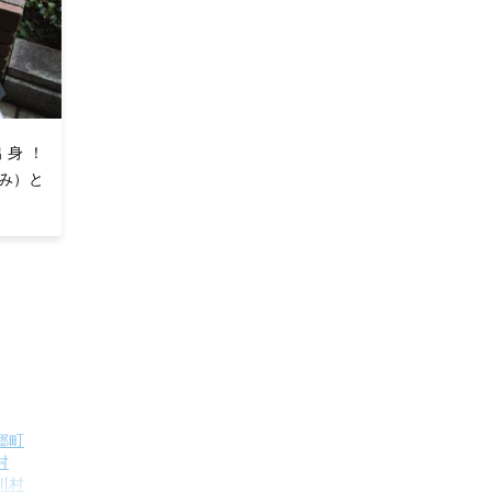
出身！
くみ）と
郷町
村
川村