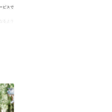
ービスで
なるよう
タリティ
影体験を
がりに。