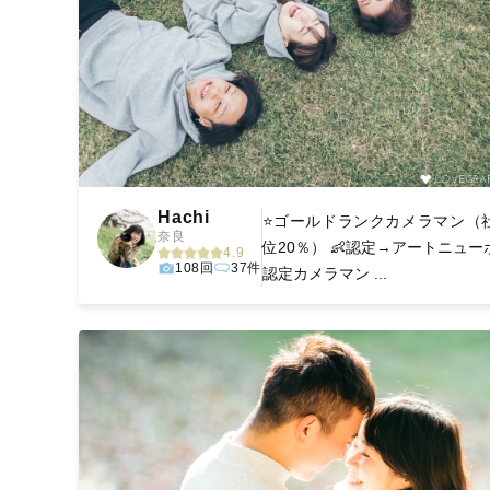
Hachi
⭐️ゴールドランクカメラマン（
奈良
位20％） 👶認定→アートニュー
4.9
108回
37件
認定カメラマン ...