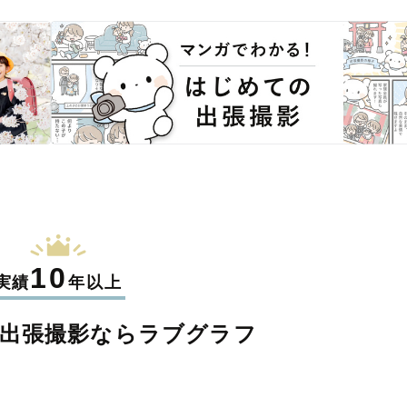
10
実績
年以上
出張撮影なら
ラブグラフ