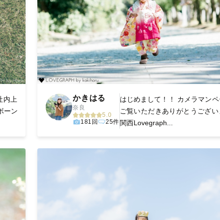
かきはる
社内上
はじめまして！！ カメラマンペ
奈良
ボーン
ご覧いただきありがとうござい
5.0
181回
25件
関西Lovegraph...