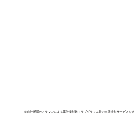
※自社所属カメラマンによる累計撮影数（ラブグラフ以外の出張撮影サービスを