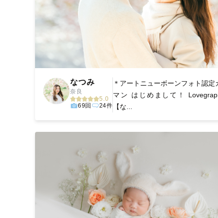
なつみ
＊アートニューボーンフォト認定
奈良
マン はじめまして！ Lovegrap
5.0
69回
24件
【な...