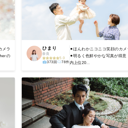
ひまり
カメラ
︎⚫︎ほんわかニコニコ笑顔のカ
奈良
herの
⚫︎明るく色鮮やかな写真が得意！
5.0
373回
78件
内上位20...