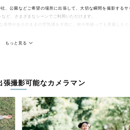
宅や神社、公園などご希望の場所に出張して、大切な瞬間を撮影するサ
トなど、さまざまなシーンでご利用いただけます。
な表情やありのままの空気感を大切に、何十年経っても見返したく
もっと見る
です。オリジナルの研修と厳正な審査に合格し、撮影技術やホスピ
しています。創業10年のノウハウを活かし、思い出に残る素敵な撮
出張撮影可能なカメラマン
寧に調整。自然な雰囲気を残しつつも、おしゃれで洗練された仕上
枚に出会えます。まずは、ラブグラフの
撮影事例
をご覧ください。