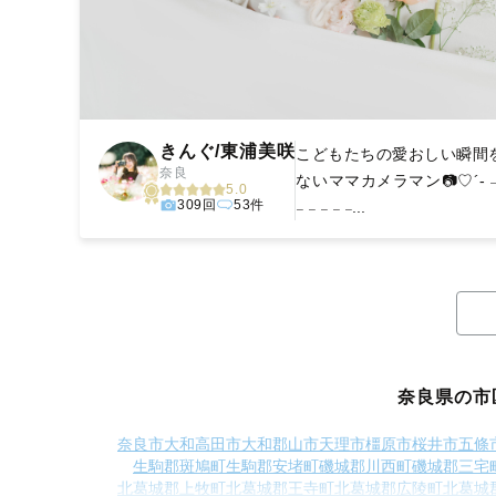
きんぐ/東浦美咲
こどもたちの愛おしい瞬間
奈良
ないママカメラマン📷♡´- 𓐄 𓐄 
5.0
309回
53件
𓐄 𓐄 𓐄 𓐄 𓐄...
奈良県の市
奈良市
大和高田市
大和郡山市
天理市
橿原市
桜井市
五條
生駒郡斑鳩町
生駒郡安堵町
磯城郡川西町
磯城郡三宅
北葛城郡上牧町
北葛城郡王寺町
北葛城郡広陵町
北葛城