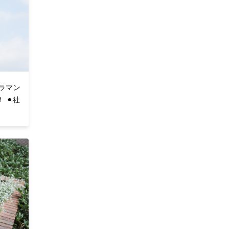
メラマン
 ⚫︎社