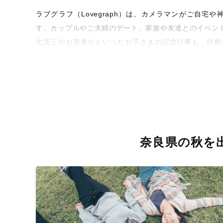
ラブグラフ（Lovegraph）は、カメラマンがご自
す。カップルやご夫婦のデート、家族や友達とのイベン
七五三やお宮参りといったお子さまの記念行事も、自然
な写真に仕上げます。
全国一律の安心料金でプロ品質をお届け
料金は全国どこでも一律。わかりやすく安心の価格設定
を身につけたプロのカメラマンが全国47都道府県に在籍
お届けします。
奈良県の秋を
丁寧なレタッチで思い出を美しく仕上げます
撮影後は、独自の編集技術で写真の明るさや色合いを丁
きっと「こんな写真を撮ってほしかった！」と思える一