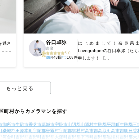
谷口卓弥
を逃さ
はじめまして！奈良県
奈良
𓐄 𓐄
Lovegrahperの谷口卓弥（た
5.0
448回
168件
申します！ 【...
もっと見る
区町村からカメラマンを探す
市
御所市
生駒市
香芝市
葛城市
宇陀市
山辺郡山添村
生駒郡平群町
生駒郡三
町
磯城郡田原本町
宇陀郡曽爾村
宇陀郡御杖村
高市郡高取町
高市郡明日香
郡河合町
吉野郡吉野町
吉野郡大淀町
吉野郡下市町
吉野郡黒滝村
吉野郡天