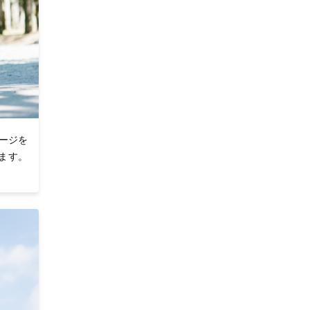
ージを
ます。