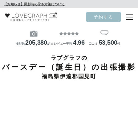
【お知らせ】撮影時の暑さ対策について
予約する
205,380
4.96
53,500
撮影数
組
レビュー平均
口コミ
件
※
ラブグラフの
バースデー（誕生日）の出張撮影
福島県伊達郡国見町