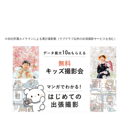
※自社所属カメラマンによる累計撮影数（ラブグラフ以外の出張撮影サービスを含む）