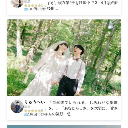
福島
すが、現在第2子を妊娠中で 3・4月は妊娠
5.0
後期...
100回
9件
りゅうへい
「自然体でいられる、しあわせな撮影
福島
を。」 「あなたらしさ」を大切に、 皆さ
5.0
んの笑顔、想...
197回
26件