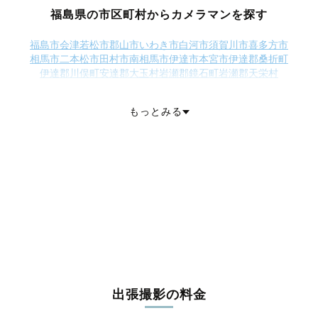
福島県の市区町村からカメラマンを探す
福島市
会津若松市
郡山市
いわき市
白河市
須賀川市
喜多方市
相馬市
二本松市
田村市
南相馬市
伊達市
本宮市
伊達郡桑折町
伊達郡川俣町
安達郡大玉村
岩瀬郡鏡石町
岩瀬郡天栄村
南会津郡下郷町
南会津郡檜枝岐村
南会津郡只見町
南会津郡南会津町
耶麻郡北塩原村
耶麻郡西会津町
耶麻郡磐梯町
もっとみる
耶麻郡猪苗代町
河沼郡会津坂下町
河沼郡湯川村
河沼郡柳津町
大沼郡三島町
大沼郡金山町
大沼郡昭和村
大沼郡会津美里町
西白河郡西郷村
西白河郡泉崎村
西白河郡中島村
西白河郡矢吹町
東白川郡棚倉町
東白川郡矢祭町
東白川郡塙町
東白川郡鮫川村
石川郡石川町
石川郡玉川村
石川郡平田村
石川郡浅川町
石川郡古殿町
田村郡三春町
田村郡小野町
双葉郡広野町
双葉郡楢葉町
双葉郡富岡町
双葉郡川内村
双葉郡大熊町
双葉郡双葉町
双葉郡浪江町
双葉郡葛尾村
相馬郡新地町
相馬郡飯舘村
出張撮影の料金