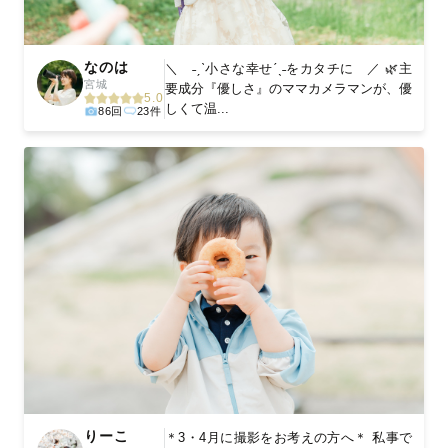
なのは
＼ ˗ˏˋ小さな幸せˊˎ˗をカタチに ／ 🌿主
宮城
要成分『優しさ』のママカメラマンが、優
5.0
しくて温...
86回
23件
りーこ
＊3・4月に撮影をお考えの方へ＊ 私事で