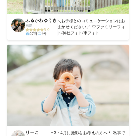
ふるかわゆうき
＼お子様とのコミュニケーションはお
福島
まかせください／ ♡ファミリーフォ
5.0
ト/神社フォト/車フォト...
27回
4件
りーこ
＊3・4月に撮影をお考えの方へ＊ 私事で