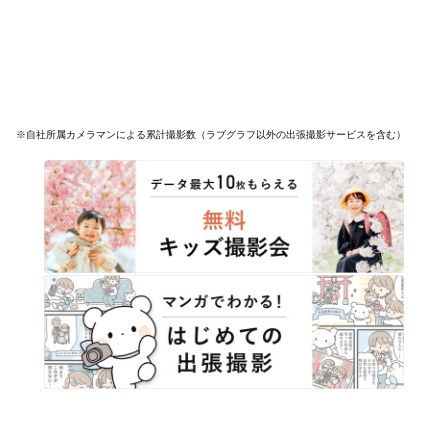
※自社所属カメラマンによる累計撮影数（ラブグラフ以外の出張撮影サービスを含む）