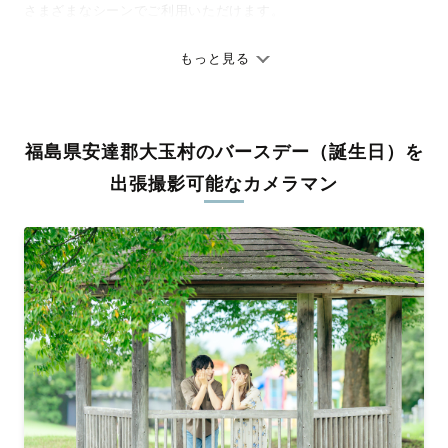
さまざまなシーンでご利用いただけます。
七五三やお宮参りといったお子さまの記念行事も、自然な表情や
ありのままの空気感を大切に、何十年経っても見返したくなるよ
もっと見る
うな写真に仕上げます。
全国一律の安心料金でプロ品質をお届け
福島県安達郡大玉村のバースデー（誕生日）を
料金は全国どこでも一律。わかりやすく安心の価格設定です。オ
リジナルの研修と厳正な審査に合格し、撮影技術やホスピタリテ
出張撮影可能なカメラマン
ィを身につけたプロのカメラマンが全国47都道府県に在籍してい
ます。創業10年のノウハウを活かし、思い出に残る素敵な撮影体
験をお届けします。
丁寧なレタッチで思い出を美しく仕上げます
撮影後は、独自の編集技術で写真の明るさや色合いを丁寧に調
整。自然な雰囲気を残しつつも、おしゃれで洗練された仕上がり
に。きっと「こんな写真を撮ってほしかった！」と思える一枚に
出会えます。まずは、ラブグラフの
撮影事例
をご覧ください。