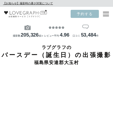
【お知らせ】撮影時の暑さ対策について
予約する
205,326
4.96
53,484
撮影数
組
レビュー平均
口コミ
件
※
ラブグラフの
バースデー（誕生日）の出張撮影
福島県安達郡大玉村