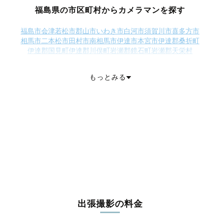
福島県の市区町村からカメラマンを探す
福島市
会津若松市
郡山市
いわき市
白河市
須賀川市
喜多方市
相馬市
二本松市
田村市
南相馬市
伊達市
本宮市
伊達郡桑折町
伊達郡国見町
伊達郡川俣町
岩瀬郡鏡石町
岩瀬郡天栄村
南会津郡下郷町
南会津郡檜枝岐村
南会津郡只見町
南会津郡南会津町
耶麻郡北塩原村
耶麻郡西会津町
耶麻郡磐梯町
もっとみる
耶麻郡猪苗代町
河沼郡会津坂下町
河沼郡湯川村
河沼郡柳津町
大沼郡三島町
大沼郡金山町
大沼郡昭和村
大沼郡会津美里町
西白河郡西郷村
西白河郡泉崎村
西白河郡中島村
西白河郡矢吹町
東白川郡棚倉町
東白川郡矢祭町
東白川郡塙町
東白川郡鮫川村
石川郡石川町
石川郡玉川村
石川郡平田村
石川郡浅川町
石川郡古殿町
田村郡三春町
田村郡小野町
双葉郡広野町
双葉郡楢葉町
双葉郡富岡町
双葉郡川内村
双葉郡大熊町
双葉郡双葉町
双葉郡浪江町
双葉郡葛尾村
相馬郡新地町
相馬郡飯舘村
出張撮影の料金