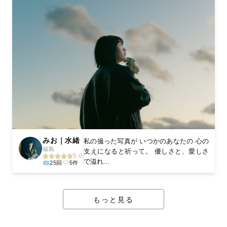
みお｜水緒
私の撮った写真が いつかのあなたの 心の
福島
支えになると祈って。 優しさと、愛しさ
5.0
で溢れ...
25回
5件
もっと見る