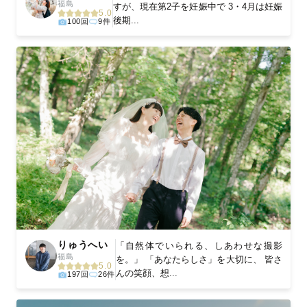
福島
すが、現在第2子を妊娠中で 3・4月は妊娠
5.0
後期...
100回
9件
りゅうへい
「自然体でいられる、しあわせな撮影
福島
を。」 「あなたらしさ」を大切に、 皆さ
5.0
んの笑顔、想...
197回
26件