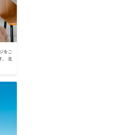
ジをご
。 北