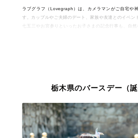
ラブグラフ（Lovegraph）は、カメラマンがご自
す。カップルやご夫婦のデート、家族や友達とのイベン
七五三やお宮参りといったお子さまの記念行事も、自然
な写真に仕上げます。
全国一律の安心料金でプロ品質をお届け
料金は全国どこでも一律。わかりやすく安心の価格設定
を身につけたプロのカメラマンが全国47都道府県に在籍
お届けします。
栃木県のバースデー（誕
丁寧なレタッチで思い出を美しく仕上げます
撮影後は、独自の編集技術で写真の明るさや色合いを丁
きっと「こんな写真を撮ってほしかった！」と思える一