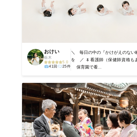
おけい
＼ 毎日の中の『かけがえのない
栃木
を ／ 🌷看護師（保健師資格も
5.0
41回
25件
保育園で看...