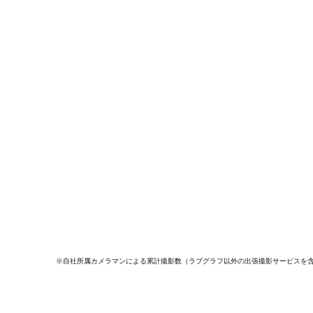
※自社所属カメラマンによる累計撮影数（ラブグラフ以外の出張撮影サービスを