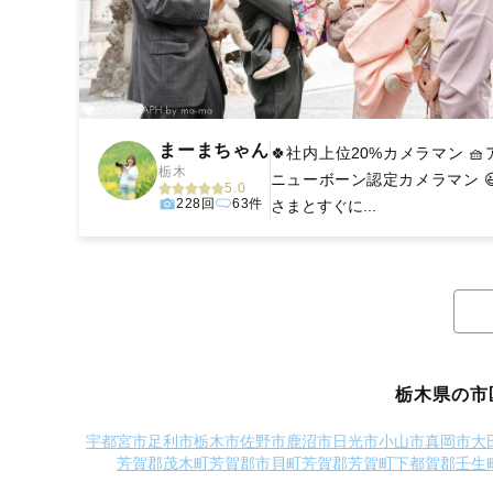
まーまちゃん
🍀社内上位20%カメラマン 
栃木
ニューボーン認定カメラマン‬‬‬ 
5.0
228回
63件
さまとすぐに...
栃木県の市
宇都宮市
足利市
栃木市
佐野市
鹿沼市
日光市
小山市
真岡市
大
芳賀郡茂木町
芳賀郡市貝町
芳賀郡芳賀町
下都賀郡壬生