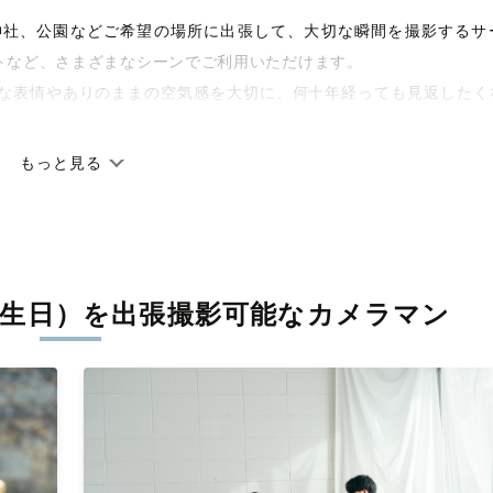
宅や神社、公園などご希望の場所に出張して、大切な瞬間を撮影するサ
トなど、さまざまなシーンでご利用いただけます。
な表情やありのままの空気感を大切に、何十年経っても見返したく
もっと見る
です。オリジナルの研修と厳正な審査に合格し、撮影技術やホスピ
しています。創業10年のノウハウを活かし、思い出に残る素敵な撮
生日）を
出張撮影可能なカメラマン
寧に調整。自然な雰囲気を残しつつも、おしゃれで洗練された仕上
枚に出会えます。まずは、ラブグラフの
撮影事例
をご覧ください。