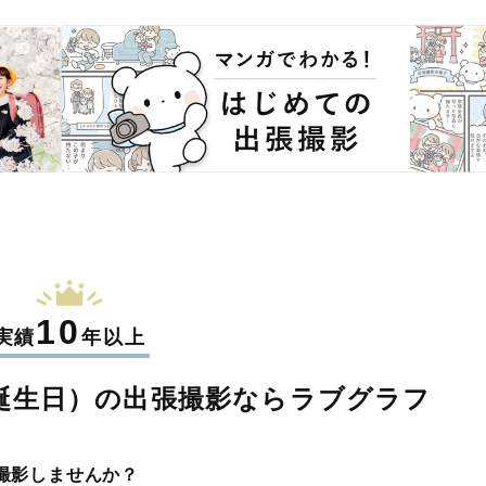
10
実績
年以上
誕生日）の
出張撮影なら
ラブグラフ
撮影しませんか？