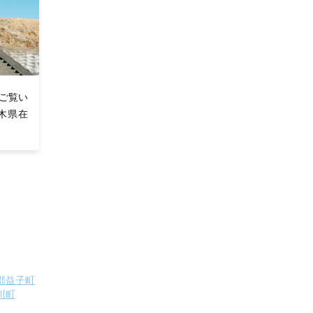
ご覧い
木県在
郡益子町
川町