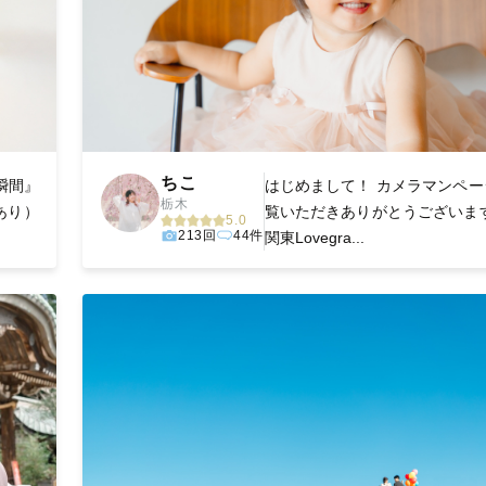
ちこ
瞬間』
はじめまして！ カメラマンペー
栃木
あり）
覧いただきありがとうございます
5.0
213回
44件
関東Lovegra...