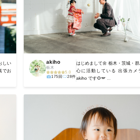
akiho
おしい
はじめまして🌼 栃木・茨城・
栃木
真でお
心に活動している 出張カメ
5.0
175回
28件
akiho です🌻🪽 ...