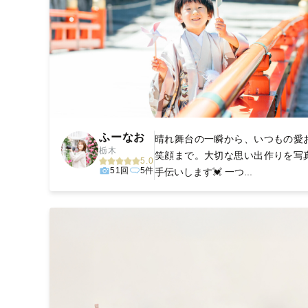
ふーなお
晴れ舞台の一瞬から、いつもの愛
栃木
笑顔まで。大切な思い出作りを写
5.0
51回
5件
手伝いします💓 一つ...