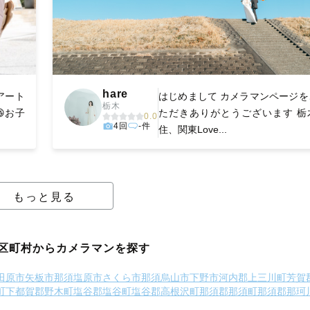
hare
アート
はじめまして カメラマンページを
栃木
😆お子
ただきありがとうございます 栃
0.0
4回
-件
住、関東Love...
もっと見る
区町村からカメラマンを探す
田原市
矢板市
那須塩原市
さくら市
那須烏山市
下野市
河内郡上三川町
芳賀
町
下都賀郡野木町
塩谷郡塩谷町
塩谷郡高根沢町
那須郡那須町
那須郡那珂