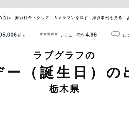
の流れ
撮影料金・グッズ
カメラマンを探す
撮影事例を見る
05,006
4.96
レビュー平均
口
組
※
ラブグラフの
デー（誕生日）の
栃木県