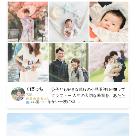
くぼっち
🩺子ども好きな現役の小児看護師×📷ラブ
大阪
グラファー 人生の大切な瞬間を、あたた
5.0
かい一枚に😌 ...
336回
55件