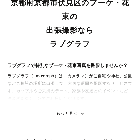
京都府京都市伏見区のブーケ・花
束の
出張撮影なら
ラブグラフ
ラブグラフで特別なブーケ・花束写真を撮影しませんか？
ラブグラフ（Lovegraph）は、カメラマンがご自宅や神社、公園
などご希望の場所に出張して、大切な瞬間を撮影するサービスで
す。カップルやご夫婦のデート、家族や友達とのイベントなど、
さまざまなシーンでご利用いただけます。
七五三やお宮参りといったお子さまの記念行事も、自然な表情や
ありのままの空気感を大切に、何十年経っても見返したくなるよ
もっと見る
うな写真に仕上げます。
全国一律の安心料金でプロ品質をお届け