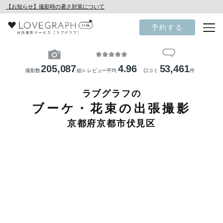
【お知らせ】撮影時の暑さ対策について
予約する
205,087
4.96
53,461
撮影数
組
レビュー平均
口コミ
件
※
ラブグラフの
ブーケ・花束の出張撮影
京都府京都市伏見区