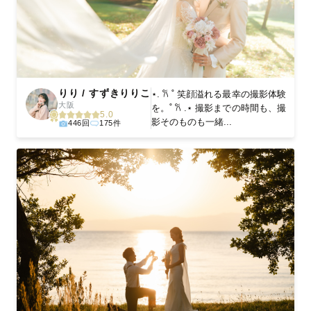
りり / すずきりりこ
⋆. 𐙚 ˚ 笑顔溢れる最幸の撮影体験
大阪
を。˚ 𐙚 .⋆ 撮影までの時間も、撮
5.0
影そのものも一緒...
446回
175件