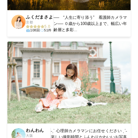
ふくだまさよ
── “人生に寄り添う” 看護師カメラマ
京都
ン── ０歳から100歳以上まで、幅広い年
5.0
齢層と多彩...
108回
51件
わんわん
˗ˏˋ 心理師カメラマンにお任せください ˎˊ˗
大阪
楽しい撮影時間とふんわりかわいいお写真