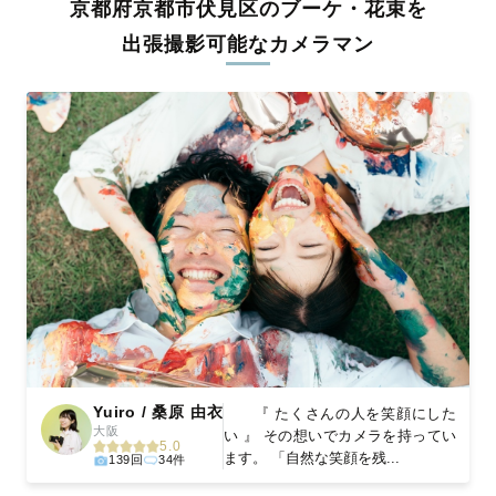
京都府京都市伏見区のブーケ・花束を
料金は全国どこでも一律。わかりやすく安心の価格設定です。オ
リジナルの研修と厳正な審査に合格し、撮影技術やホスピタリテ
出張撮影可能なカメラマン
ィを身につけたプロのカメラマンが全国47都道府県に在籍してい
ます。創業10年のノウハウを活かし、思い出に残る素敵な撮影体
験をお届けします。
丁寧なレタッチで思い出を美しく仕上げます
撮影後は、独自の編集技術で写真の明るさや色合いを丁寧に調
整。自然な雰囲気を残しつつも、おしゃれで洗練された仕上がり
に。きっと「こんな写真を撮ってほしかった！」と思える一枚に
出会えます。まずは、ラブグラフの
撮影事例
をご覧ください。
Yuiro / 桑原 由衣
『 たくさんの人を笑顔にした
大阪
い 』 その想いでカメラを持ってい
5.0
ます。 「自然な笑顔を残...
139回
34件