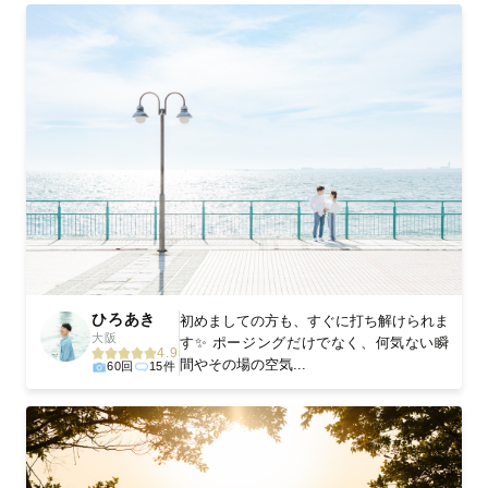
ひろあき
初めましての方も、すぐに打ち解けられま
大阪
す✨ ポージングだけでなく、何気ない瞬
4.9
間やその場の空気...
60回
15件