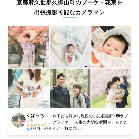
京都府久世郡久御山町のブーケ・花束を
料金は全国どこでも一律。わかりやすく安心の価格設定です。オ
リジナルの研修と厳正な審査に合格し、撮影技術やホスピタリテ
出張撮影可能なカメラマン
ィを身につけたプロのカメラマンが全国47都道府県に在籍してい
ます。創業10年のノウハウを活かし、思い出に残る素敵な撮影体
験をお届けします。
丁寧なレタッチで思い出を美しく仕上げます
撮影後は、独自の編集技術で写真の明るさや色合いを丁寧に調
整。自然な雰囲気を残しつつも、おしゃれで洗練された仕上がり
に。きっと「こんな写真を撮ってほしかった！」と思える一枚に
出会えます。まずは、ラブグラフの
撮影事例
をご覧ください。
くぼっち
🩺子ども好きな現役の小児看護師×📷ラブ
大阪
グラファー 人生の大切な瞬間を、あたた
5.0
かい一枚に😌 ...
336回
55件