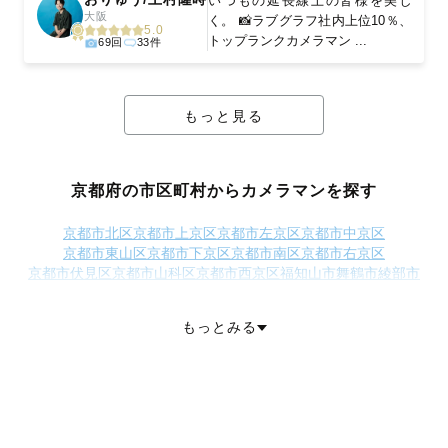
いつもの延長線上の皆様を美し
大阪
く。 📸ラブグラフ社内上位10％、
5.0
トップランクカメラマン ...
69回
33件
もっと見る
京都府の市区町村からカメラマンを探す
京都市北区
京都市上京区
京都市左京区
京都市中京区
京都市東山区
京都市下京区
京都市南区
京都市右京区
京都市伏見区
京都市山科区
京都市西京区
福知山市
舞鶴市
綾部市
宇治市
宮津市
亀岡市
城陽市
向日市
長岡京市
八幡市
京田辺市
京丹後市
南丹市
木津川市
乙訓郡大山崎町
綴喜郡井手町
もっとみる
綴喜郡宇治田原町
相楽郡笠置町
相楽郡和束町
相楽郡精華町
相楽郡南山城村
船井郡京丹波町
与謝郡伊根町
与謝郡与謝野町