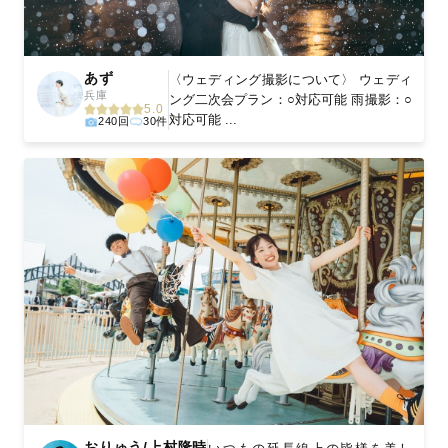
あず
〈ウェディング撮影について〉 ウェディ
兵庫
ング二次会プラン：○対応可能 雨撮影：○
5.0
対応可能 ...
240回
30件
おりゅう/上村隆時