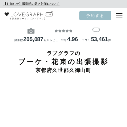
【お知らせ】撮影時の暑さ対策について
予約する
205,087
4.96
53,461
撮影数
組
レビュー平均
口コミ
件
※
ラブグラフの
ブーケ・花束の出張撮影
京都府久世郡久御山町