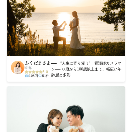
ふくだまさよ
── “人生に寄り添う” 看護師カメラマ
京都
ン── ０歳から100歳以上まで、幅広い年
5.0
齢層と多彩...
108回
51件