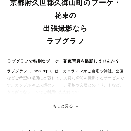
京都府久世郡久御山町のブーケ・
花束の
出張撮影なら
ラブグラフ
ラブグラフで特別なブーケ・花束写真を撮影しませんか？
ラブグラフ（Lovegraph）は、カメラマンがご自宅や神社、公園
などご希望の場所に出張して、大切な瞬間を撮影するサービスで
す。カップルやご夫婦のデート、家族や友達とのイベントなど、
さまざまなシーンでご利用いただけます。
七五三やお宮参りといったお子さまの記念行事も、自然な表情や
ありのままの空気感を大切に、何十年経っても見返したくなるよ
もっと見る
うな写真に仕上げます。
全国一律の安心料金でプロ品質をお届け