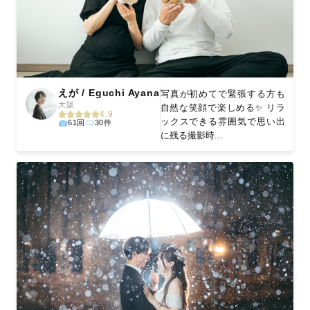
えが / Eguchi Ayana
写真が初めてで緊張する方も
大阪
自然な笑顔で楽しめる✨ リラ
4.9
ックスできる雰囲気で思い出
61回
30件
に残る撮影時...