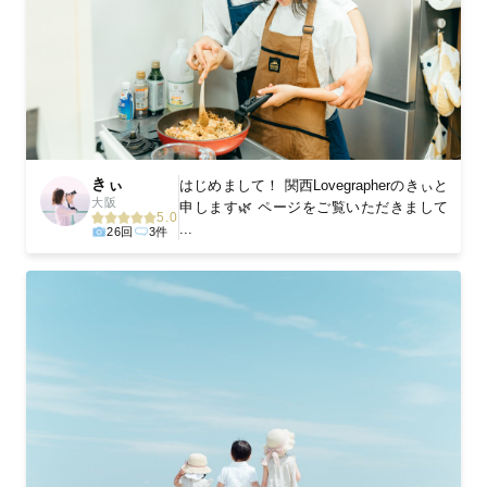
きぃ
はじめまして！ 関西Lovegrapherのきぃと
大阪
申します🌿 ページをご覧いただきまして
5.0
...
26回
3件