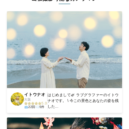
ィを身につけたプロのカメラマンが全国47都道府県に在籍してい
ます。創業10年のノウハウを活かし、思い出に残る素敵な撮影体
験をお届けします。
丁寧なレタッチで思い出を美しく仕上げます
撮影後は、独自の編集技術で写真の明るさや色合いを丁寧に調
整。自然な雰囲気を残しつつも、おしゃれで洗練された仕上がり
に。きっと「こんな写真を撮ってほしかった！」と思える一枚に
出会えます。まずは、ラブグラフの
撮影事例
をご覧ください。
イトウナオ
はじめまして🌿 ラブグラファーのイトウ
大阪
ナオです。 \ 今この景色とあなたの姿を残
5.0
した...
22回
5件