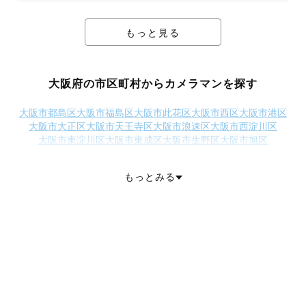
もっと見る
大阪府の市区町村からカメラマンを探す
大阪市都島区
大阪市福島区
大阪市此花区
大阪市西区
大阪市港区
大阪市大正区
大阪市天王寺区
大阪市浪速区
大阪市西淀川区
大阪市東淀川区
大阪市東成区
大阪市生野区
大阪市旭区
大阪市阿倍野区
大阪市住吉区
大阪市東住吉区
大阪市西成区
大阪市淀川区
大阪市鶴見区
大阪市住之江区
大阪市平野区
もっとみる
大阪市北区
大阪市中央区
堺市堺区
堺市中区
堺市東区
堺市西区
堺市南区
堺市北区
堺市美原区
岸和田市
豊中市
池田市
吹田市
泉大津市
高槻市
貝塚市
守口市
枚方市
茨木市
八尾市
泉佐野市
富田林市
寝屋川市
河内長野市
松原市
大東市
和泉市
箕面市
柏原市
羽曳野市
門真市
摂津市
高石市
藤井寺市
東大阪市
泉南市
四條畷市
交野市
大阪狭山市
阪南市
三島郡島本町
豊能郡豊能町
豊能郡能勢町
泉北郡忠岡町
泉南郡熊取町
泉南郡田尻町
泉南郡岬町
南河内郡太子町
南河内郡河南町
南河内郡千早赤阪村