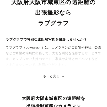
大阪府大阪市城東区の遠距離の
出張撮影なら
ラブグラフ
ラブグラフで特別な遠距離写真を撮影しませんか？
ラブグラフ（Lovegraph）は、カメラマンがご自宅や神社、公園
などご希望の場所に出張して、大切な瞬間を撮影するサービスで
す。カップルやご夫婦のデート、家族や友達とのイベントなど、
さまざまなシーンでご利用いただけます。
七五三やお宮参りといったお子さまの記念行事も、自然な表情や
ありのままの空気感を大切に、何十年経っても見返したくなるよ
もっと見る
うな写真に仕上げます。
全国一律の安心料金でプロ品質をお届け
大阪府大阪市城東区の遠距離を
料金は全国どこでも一律。わかりやすく安心の価格設定です。オ
リジナルの研修と厳正な審査に合格し、撮影技術やホスピタリテ
出張撮影可能なカメラマン