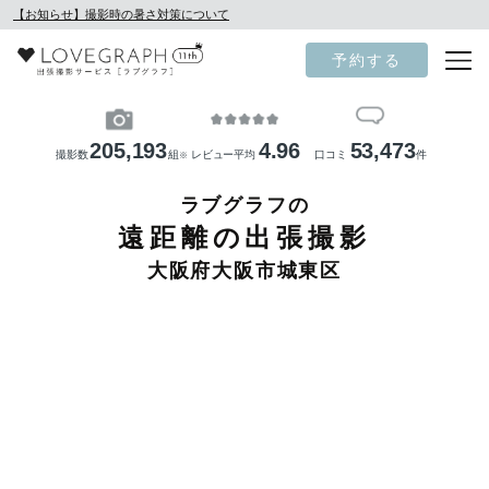
【お知らせ】撮影時の暑さ対策について
予約する
205,193
4.96
53,473
撮影数
組
レビュー平均
口コミ
件
※
ラブグラフの
遠距離の出張撮影
大阪府大阪市城東区