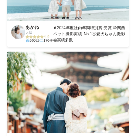
あかね
🏅2024年度社内年間特別賞 受賞 🐶関西
大阪
ペット撮影実績 No.1🥇愛犬ちゃん撮影
4.9
会実績多数...
500回
170件