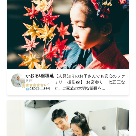
かおる/稲垣薫
【人見知りのお子さんでも安心のファ
兵庫
ミリー撮影📸】 お宮参り・七五三な
4.9
ど、ご家族の大切な節目を...
250回
36件