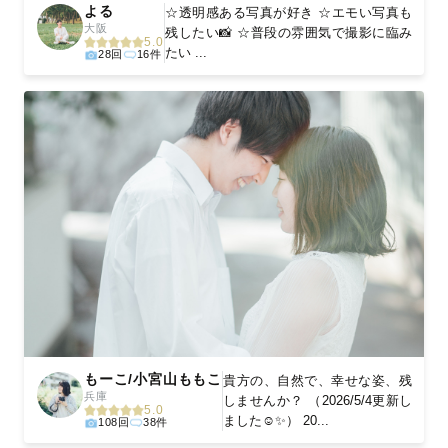
よる
☆透明感ある写真が好き ☆エモい写真も
大阪
残したい📸 ☆普段の雰囲気で撮影に臨み
5.0
たい ...
28回
16件
もーこ/小宮山ももこ
貴方の、自然で、幸せな姿、残
兵庫
しませんか？ （2026/5/4更新し
5.0
ました☺️✨） 20...
108回
38件