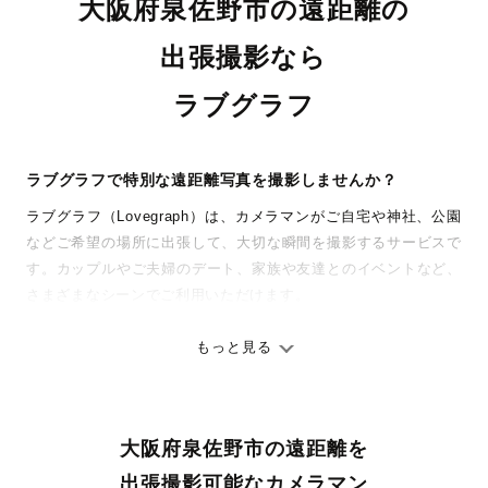
大阪府泉佐野市の遠距離の
出張撮影なら
ラブグラフ
ラブグラフで特別な遠距離写真を撮影しませんか？
ラブグラフ（Lovegraph）は、カメラマンがご自宅や神社、公園
などご希望の場所に出張して、大切な瞬間を撮影するサービスで
す。カップルやご夫婦のデート、家族や友達とのイベントなど、
さまざまなシーンでご利用いただけます。
七五三やお宮参りといったお子さまの記念行事も、自然な表情や
ありのままの空気感を大切に、何十年経っても見返したくなるよ
もっと見る
うな写真に仕上げます。
全国一律の安心料金でプロ品質をお届け
大阪府泉佐野市の遠距離を
料金は全国どこでも一律。わかりやすく安心の価格設定です。オ
リジナルの研修と厳正な審査に合格し、撮影技術やホスピタリテ
出張撮影可能なカメラマン