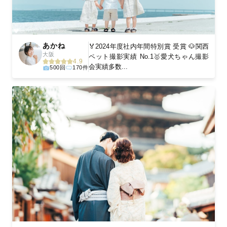
あかね
🏅2024年度社内年間特別賞 受賞 🐶関西
大阪
ペット撮影実績 No.1🥇愛犬ちゃん撮影
4.9
会実績多数...
500回
170件