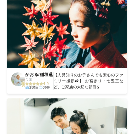
かおる/稲垣薫
【人見知りのお子さんでも安心のファ
兵庫
ミリー撮影📸】 お宮参り・七五三な
4.9
ど、ご家族の大切な節目を...
250回
36件