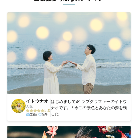
ィを身につけたプロのカメラマンが全国47都道府県に在籍してい
ます。創業10年のノウハウを活かし、思い出に残る素敵な撮影体
験をお届けします。
丁寧なレタッチで思い出を美しく仕上げます
撮影後は、独自の編集技術で写真の明るさや色合いを丁寧に調
整。自然な雰囲気を残しつつも、おしゃれで洗練された仕上がり
に。きっと「こんな写真を撮ってほしかった！」と思える一枚に
出会えます。まずは、ラブグラフの
撮影事例
をご覧ください。
イトウナオ
はじめまして🌿 ラブグラファーのイトウ
大阪
ナオです。 \ 今この景色とあなたの姿を残
5.0
した...
22回
5件