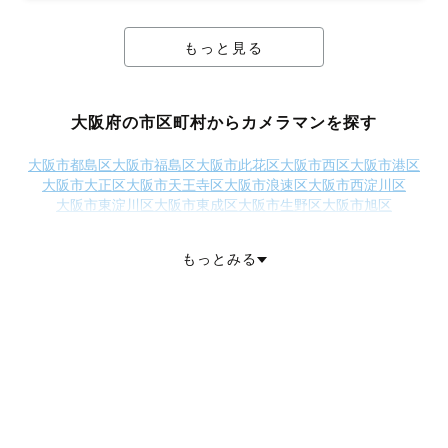
もっと見る
大阪府の市区町村からカメラマンを探す
大阪市都島区
大阪市福島区
大阪市此花区
大阪市西区
大阪市港区
大阪市大正区
大阪市天王寺区
大阪市浪速区
大阪市西淀川区
大阪市東淀川区
大阪市東成区
大阪市生野区
大阪市旭区
大阪市城東区
大阪市阿倍野区
大阪市住吉区
大阪市東住吉区
大阪市西成区
大阪市淀川区
大阪市鶴見区
大阪市住之江区
もっとみる
大阪市平野区
大阪市北区
大阪市中央区
堺市堺区
堺市中区
堺市東区
堺市西区
堺市南区
堺市北区
堺市美原区
岸和田市
豊中市
池田市
吹田市
泉大津市
高槻市
貝塚市
守口市
枚方市
茨木市
八尾市
富田林市
寝屋川市
河内長野市
松原市
大東市
和泉市
箕面市
柏原市
羽曳野市
門真市
摂津市
高石市
藤井寺市
東大阪市
泉南市
四條畷市
交野市
大阪狭山市
阪南市
三島郡島本町
豊能郡豊能町
豊能郡能勢町
泉北郡忠岡町
泉南郡熊取町
泉南郡田尻町
泉南郡岬町
南河内郡太子町
南河内郡河南町
南河内郡千早赤阪村