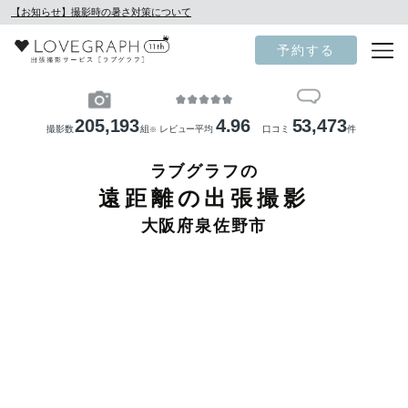
【お知らせ】撮影時の暑さ対策について
予約する
205,193
4.96
53,473
撮影数
組
レビュー平均
口コミ
件
※
ラブグラフの
遠距離の出張撮影
大阪府泉佐野市