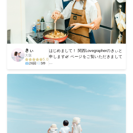
きぃ
はじめまして！ 関西Lovegrapherのきぃと
大阪
申します🌿 ページをご覧いただきまして
5.0
...
26回
3件