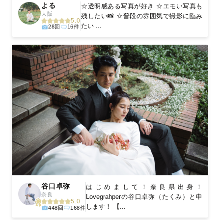
よる
☆透明感ある写真が好き ☆エモい写真も
大阪
残したい📸 ☆普段の雰囲気で撮影に臨み
5.0
たい ...
28回
16件
谷口卓弥
はじめまして！奈良県出身！
奈良
Lovegrahperの谷口卓弥（たくみ）と申
5.0
します！ 【...
448回
168件