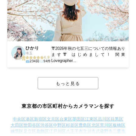
ひかり
👘2026年秋の七五三についての情報あり
埼玉
ます👘 はじめまして！ 関東
4.9
Lovegrapher...
234回
94件
もっと見る
東京都の市区町村からカメラマンを探す
中央区
港区
新宿区
文京区
台東区
墨田区
江東区
品川区
目黒区
大田区
世田谷区
渋谷区
中野区
杉並区
豊島区
北区
荒川区
板橋区
練馬区
足立区
葛飾区
江戸川区
八王子市
立川市
武蔵野市
三鷹市