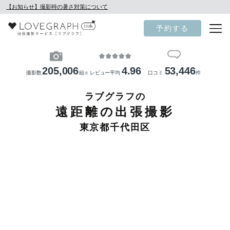
【お知らせ】撮影時の暑さ対策について
予約する
205,006
4.96
53,446
撮影数
組
レビュー平均
口コミ
件
※
ラブグラフの
遠距離の出張撮影
東京都千代田区