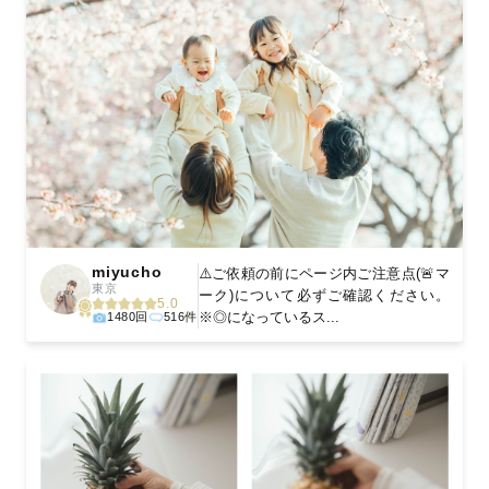
miyucho
⚠️ご依頼の前にページ内ご注意点(🚨マ
東京
ーク)について必ずご確認ください。
5.0
※◎になっているス...
1480回
516件