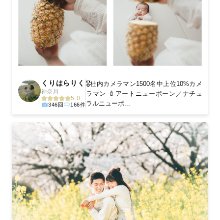
くりはらりく
🎖️社内カメラマン1500名中上位10%カメ
神奈川
ラマン 🍼アートニューボーン／ナチュ
5.0
ラルニューボ...
346回
166件