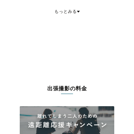
青梅市
府中市
昭島市
調布市
町田市
小金井市
小平市
日野市
東村山市
国分寺市
国立市
福生市
狛江市
東大和市
清瀬市
もっとみる
東久留米市
武蔵村山市
多摩市
稲城市
羽村市
あきる野市
西東京市
西多摩郡瑞穂町
西多摩郡日の出町
西多摩郡檜原村
西多摩郡奥多摩町
大島町
利島村
新島村
神津島村
三宅島三宅村
御蔵島村
八丈島八丈町
青ヶ島村
小笠原村
出張撮影の料金