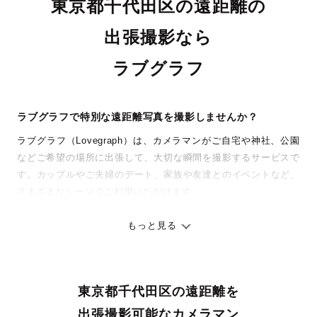
東京都千代田区の遠距離の
出張撮影なら
ラブグラフ
ラブグラフで特別な遠距離写真を撮影しませんか？
ラブグラフ（Lovegraph）は、カメラマンがご自宅や神社、公園
などご希望の場所に出張して、大切な瞬間を撮影するサービスで
す。カップルやご夫婦のデート、家族や友達とのイベントなど、
さまざまなシーンでご利用いただけます。
七五三やお宮参りといったお子さまの記念行事も、自然な表情や
ありのままの空気感を大切に、何十年経っても見返したくなるよ
もっと見る
うな写真に仕上げます。
全国一律の安心料金でプロ品質をお届け
東京都千代田区の遠距離を
料金は全国どこでも一律。わかりやすく安心の価格設定です。オ
リジナルの研修と厳正な審査に合格し、撮影技術やホスピタリテ
出張撮影可能なカメラマン