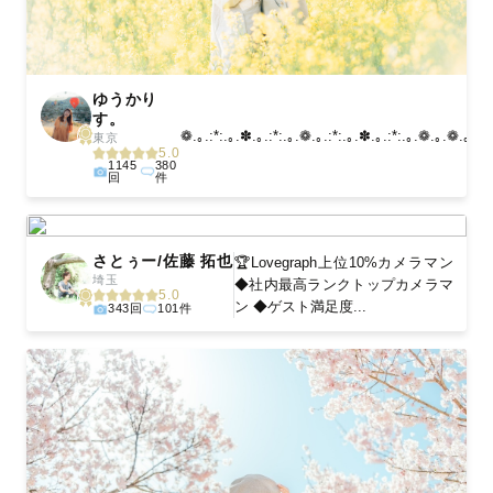
ゆうかり
す。
❁.｡.:*:.｡.✽.｡.:*:.｡.❁.｡.:*:.｡.✽.｡.:*:.｡.❁.｡.❁.｡...
東京
5.0
1145
380
回
件
さとぅー/佐藤 拓也
🏆Lovegraph上位10%カメラマン
埼玉
◆社内最高ランクトップカメラマ
5.0
ン ◆ゲスト満足度...
343回
101件