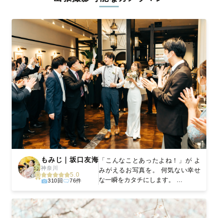
ィを身につけたプロのカメラマンが全国47都道府県に在籍してい
ます。創業10年のノウハウを活かし、思い出に残る素敵な撮影体
験をお届けします。
丁寧なレタッチで思い出を美しく仕上げます
撮影後は、独自の編集技術で写真の明るさや色合いを丁寧に調
整。自然な雰囲気を残しつつも、おしゃれで洗練された仕上がり
に。きっと「こんな写真を撮ってほしかった！」と思える一枚に
出会えます。まずは、ラブグラフの
撮影事例
をご覧ください。
もみじ｜坂口友海
「こんなことあったよね！」が よ
神奈川
みがえるお写真を。 何気ない幸せ
5.0
な一瞬をカタチにします。 ...
310回
76件