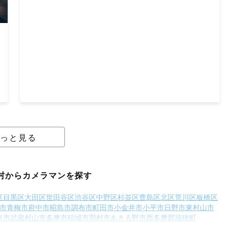
っと見る
村からカメラマンを探す
区
目黒区
大田区
世田谷区
渋谷区
中野区
杉並区
豊島区
北区
荒川区
板橋区
市
青梅市
府中市
昭島市
調布市
町田市
小金井市
小平市
日野市
東村山市
米市
武蔵村山市
多摩市
稲城市
羽村市
あきる野市
西多摩郡瑞穂町
利島村
新島村
神津島村
三宅島三宅村
御蔵島村
八丈島八丈町
青ヶ島村