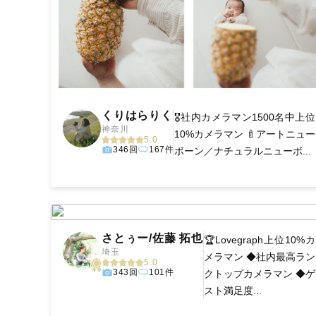
くりはらりく
🎖️社内カメラマン1500名中上位
神奈川
10%カメラマン 🍼アートニュー
5.0
346回
167件
ボーン／ナチュラルニューボ...
さとぅー/佐藤 拓也
🏆Lovegraph上位10%カ
埼玉
メラマン ◆社内最高ラン
5.0
343回
101件
クトップカメラマン ◆ゲ
スト満足度...