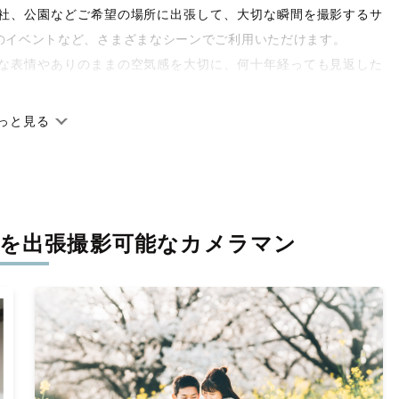
や神社、公園などご希望の場所に出張して、大切な瞬間を撮影するサ
のイベントなど、さまざまなシーンでご利用いただけます。
な表情やありのままの空気感を大切に、何十年経っても見返した
っと見る
です。オリジナルの研修と厳正な審査に合格し、撮影技術やホス
府県に在籍しています。創業10年のノウハウを活かし、思い出に
を
出張撮影可能なカメラマン
寧に調整。自然な雰囲気を残しつつも、おしゃれで洗練された仕
と思える一枚に出会えます。まずは、ラブグラフの
撮影事例
をご