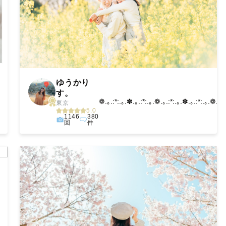
ゆうかり
す。
❁.｡.:*:.｡.✽.｡.:*:.｡.❁.｡.:*:.｡.✽.｡.:*:.｡.❁.｡.
東京
5.0
1146
380
回
件