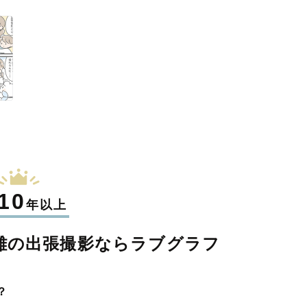
10
年以上
離の
出張撮影なら
ラブグラフ
？