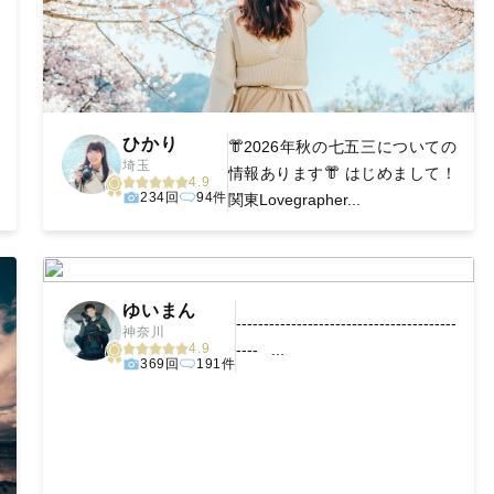
ひかり
👘2026年秋の七五三についての
埼玉
情報あります👘 はじめまして！
4.9
234回
94件
関東Lovegrapher...
ゆいまん
----------------------------------------
神奈川
4.9
---- ...
369回
191件