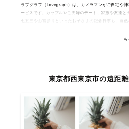
ラブグラフ（Lovegraph）は、カメラマンがご自宅
ービスです。カップルやご夫婦のデート、家族や友達と
七五三やお宮参りといったお子さまの記念行事も、自然
くなるような写真に仕上げます。
も
全国一律の安心料金でプロ品質をお届け
料金は全国どこでも一律。わかりやすく安心の価格設定
ピタリティを身につけたプロのカメラマンが全国47都道
残る素敵な撮影体験をお届けします。
東京都西東京市の遠距離
丁寧なレタッチで思い出を美しく仕上げます
撮影後は、独自の編集技術で写真の明るさや色合いを丁
上がりに。きっと「こんな写真を撮ってほしかった！」
覧ください。