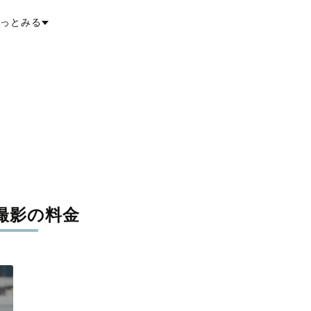
小笠原村
っとみる
撮影の料金