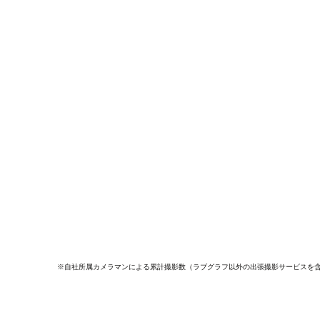
※自社所属カメラマンによる累計撮影数（ラブグラフ以外の出張撮影サービスを