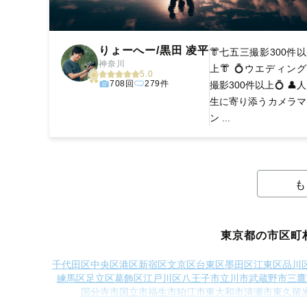
りょーへー/黒田 凌平
👘七五三撮影300件以
神奈川
上👘 💍ウエディング
5.0
708回
279件
撮影300件以上💍 👤人
生に寄り添うカメラマ
ン ...
も
東京都の市区町
千代田区
中央区
港区
新宿区
文京区
台東区
墨田区
江東区
品川
練馬区
足立区
葛飾区
江戸川区
八王子市
立川市
武蔵野市
三鷹
国分寺市
国立市
福生市
狛江市
東大和市
清瀬市
東久留
西多摩郡日の出町
西多摩郡檜原村
西多摩郡奥多摩町
大島町