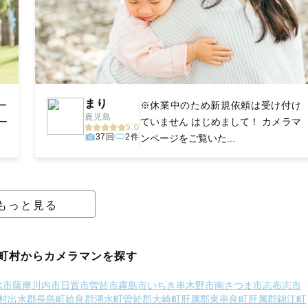
まり
ー
※休業中のため新規依頼は受け付け
鹿児島
ー
ていません はじめまして！ カメラマ
5.0
37回
2件
ンページをご覧いた...
もっと見る
町村からカメラマンを探す
水市
薩摩川内市
日置市
曽於市
霧島市
いちき串木野市
南さつま市
志布志市
村
出水郡長島町
姶良郡湧水町
曽於郡大崎町
肝属郡東串良町
肝属郡錦江町