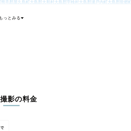
町
熊毛郡屋久島町
大島郡大和村
大島郡宇検村
大島郡瀬戸内町
大島郡龍郷
町
大島郡伊仙町
大島郡和泊町
大島郡知名町
大島郡与論町
もっとみる
張撮影の料金