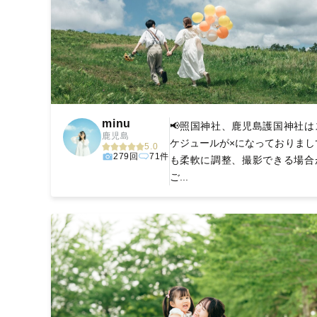
minu
📢照国神社、鹿児島護国神社は
鹿児島
ケジュールが×になっておりまし
5.0
279回
71件
も柔軟に調整、撮影できる場合
ご...