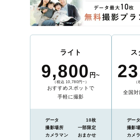
ライト
ス
9,800
23
円~
（税込 10,780円~）
（税
おすすめスポットで
全国対
手軽に撮影
データ
10枚
デー
撮影場所
一部限定
撮影
カメラマン
おまかせ
カメ