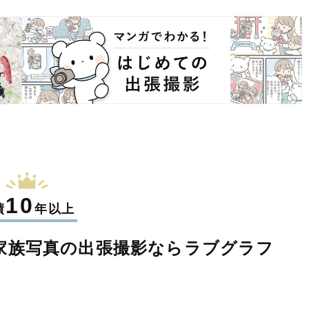
10
績
年以上
家族写真の
出張撮影なら
ラブグラフ