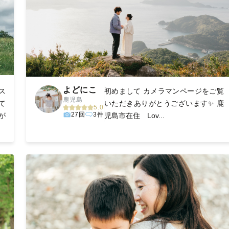
よどにこ
ス
初めまして カメラマンページをご覧
鹿児島
て
いただきありがとうございます✨ 鹿
5.0
27回
3件
が
児島市在住 Lov...