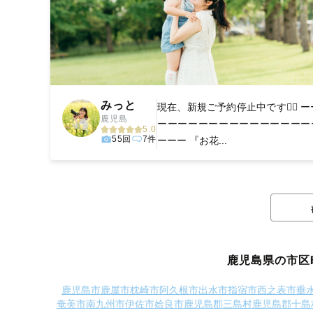
みっと
現在、新規ご予約停止中です🙇‍♀️ ー
鹿児島
ーーーーーーーーーーーーーーー
5.0
55回
7件
ーーー 『お花...
鹿児島県の市区
鹿児島市
鹿屋市
枕崎市
阿久根市
出水市
指宿市
西之表市
垂
奄美市
南九州市
伊佐市
姶良市
鹿児島郡三島村
鹿児島郡十島