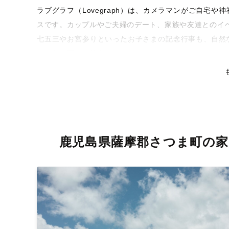
ラブグラフ（Lovegraph）は、カメラマンがご自宅
スです。カップルやご夫婦のデート、家族や友達とのイ
七五三やお宮参りといったお子さまの記念行事も、自然
るような写真に仕上げます。
全国一律の安心料金でプロ品質をお届け
料金は全国どこでも一律。わかりやすく安心の価格設定
リティを身につけたプロのカメラマンが全国47都道府県
な撮影体験をお届けします。
鹿児島県薩摩郡さつま町の家
丁寧なレタッチで思い出を美しく仕上げます
撮影後は、独自の編集技術で写真の明るさや色合いを丁
りに。きっと「こんな写真を撮ってほしかった！」と思
い。