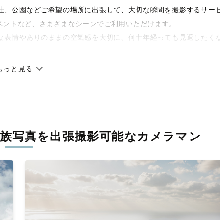
や神社、公園などご希望の場所に出張して、大切な瞬間を撮影するサー
ベントなど、さまざまなシーンでご利用いただけます。
な表情やありのままの空気感を大切に、何十年経っても見返したく
もっと見る
です。オリジナルの研修と厳正な審査に合格し、撮影技術やホスピ
に在籍しています。創業10年のノウハウを活かし、思い出に残る素
族写真を
出張撮影可能なカメラマン
寧に調整。自然な雰囲気を残しつつも、おしゃれで洗練された仕上
える一枚に出会えます。まずは、ラブグラフの
撮影事例
をご覧くだ