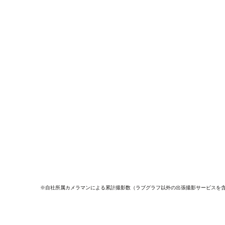
※自社所属カメラマンによる累計撮影数（ラブグラフ以外の出張撮影サービスを