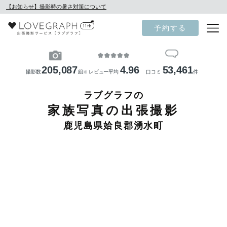
【お知らせ】撮影時の暑さ対策について
予約する
205,087
4.96
53,461
撮影数
組
レビュー平均
口コミ
件
※
ラブグラフの
家族写真の出張撮影
鹿児島県姶良郡湧水町