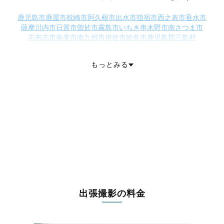
鹿児島市
鹿屋市
枕崎市
阿久根市
出水市
指宿市
西之表市
垂水市
薩摩川内市
日置市
曽於市
霧島市
いちき串木野市
南さつま市
志布志市
奄美市
南九州市
伊佐市
姶良市
鹿児島郡三島村
鹿児島郡十島村
薩摩郡さつま町
出水郡長島町
曽於郡大崎町
肝属郡東串良町
肝属郡錦江町
肝属郡南大隅町
肝属郡肝付町
もっとみる
熊毛郡中種子町
熊毛郡南種子町
熊毛郡屋久島町
大島郡大和村
大島郡宇検村
大島郡瀬戸内町
大島郡龍郷町
大島郡喜界町
大島郡徳之島町
大島郡天城町
大島郡伊仙町
大島郡和泊町
大島郡知名町
大島郡与論町
出張撮影の料金