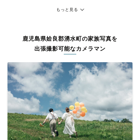
七五三やお宮参りといったお子さまの記念行事も、自然な表情や
ありのままの空気感を大切に、何十年経っても見返したくなるよ
もっと見る
うな写真に仕上げます。
全国一律の安心料金でプロ品質をお届け
鹿児島県姶良郡湧水町の家族写真を
料金は全国どこでも一律。わかりやすく安心の価格設定です。オ
リジナルの研修と厳正な審査に合格し、撮影技術やホスピタリテ
出張撮影可能なカメラマン
ィを身につけたプロのカメラマンが全国47都道府県に在籍してい
ます。創業10年のノウハウを活かし、思い出に残る素敵な撮影体
験をお届けします。
丁寧なレタッチで思い出を美しく仕上げます
撮影後は、独自の編集技術で写真の明るさや色合いを丁寧に調
整。自然な雰囲気を残しつつも、おしゃれで洗練された仕上がり
に。きっと「こんな写真を撮ってほしかった！」と思える一枚に
出会えます。まずは、ラブグラフの
撮影事例
をご覧ください。