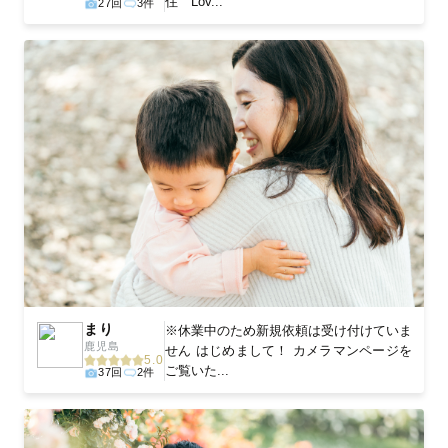
住 Lov...
27回
3件
まり
※休業中のため新規依頼は受け付けていま
鹿児島
せん はじめまして！ カメラマンページを
5.0
ご覧いた...
37回
2件