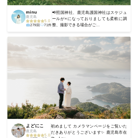
minu
📢照国神社、鹿児島護国神社はスケジュ
鹿児島
ールが×になっておりましても柔軟に調
5.0
整、撮影できる場合がご...
279回
71件
よどにこ
初めまして カメラマンページをご覧いた
鹿児島
だきありがとうございます✨ 鹿児島市在
5.0