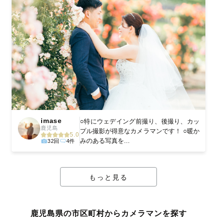
imase
○特にウェデイング前撮り、後撮り、カッ
鹿児島
プル撮影が得意なカメラマンです！ ○暖か
5.0
みのある写真を...
32回
4件
もっと見る
鹿児島県の市区町村からカメラマンを探す