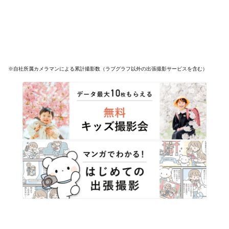
※自社所属カメラマンによる累計撮影数（ラブグラフ以外の出張撮影サービスを含む）