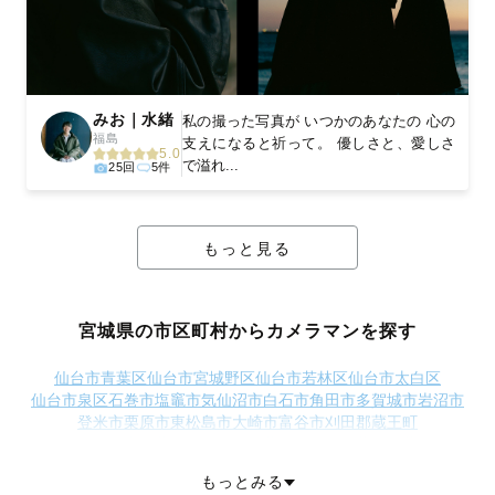
みお｜水緒
私の撮った写真が いつかのあなたの 心の
福島
支えになると祈って。 優しさと、愛しさ
5.0
で溢れ...
25回
5件
もっと見る
宮城県の市区町村からカメラマンを探す
仙台市青葉区
仙台市宮城野区
仙台市若林区
仙台市太白区
仙台市泉区
石巻市
塩竈市
気仙沼市
白石市
角田市
多賀城市
岩沼市
登米市
栗原市
東松島市
大崎市
富谷市
刈田郡蔵王町
刈田郡七ヶ宿町
柴田郡大河原町
柴田郡村田町
柴田郡柴田町
柴田郡川崎町
伊具郡丸森町
亘理郡亘理町
亘理郡山元町
もっとみる
宮城郡松島町
宮城郡七ヶ浜町
宮城郡利府町
黒川郡大和町