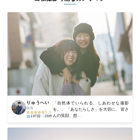
ィを身につけたプロのカメラマンが全国47都道府県に在籍してい
ます。創業10年のノウハウを活かし、思い出に残る素敵な撮影体
験をお届けします。
丁寧なレタッチで思い出を美しく仕上げます
撮影後は、独自の編集技術で写真の明るさや色合いを丁寧に調
整。自然な雰囲気を残しつつも、おしゃれで洗練された仕上がり
に。きっと「こんな写真を撮ってほしかった！」と思える一枚に
出会えます。まずは、ラブグラフの
撮影事例
をご覧ください。
りゅうへい
「自然体でいられる、しあわせな撮影
福島
を。」 「あなたらしさ」を大切に、 皆さ
5.0
んの笑顔、想...
197回
26件