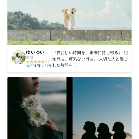
ゆいゆい
『愛おしい時間を、未来に持ち帰る』 記
宮城
念日も、何気ない日も。 大切な人と過ご
5.0
した時間を...
201回
24件