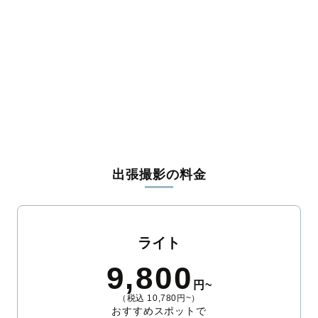
黒川郡大郷町
黒川郡大衡村
加美郡色麻町
加美郡加美町
遠田郡涌谷町
遠田郡美里町
牡鹿郡女川町
本吉郡南三陸町
出張撮影の料金
ライト
9,800
円~
（税込 10,780円~）
おすすめスポットで