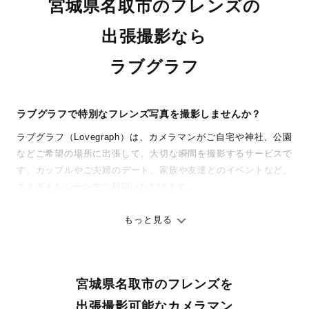
宮城県名取市のフレンズの
出張撮影なら
ラブグラフ
ラブグラフで特別なフレンズ写真を撮影しませんか？
ラブグラフ（Lovegraph）は、カメラマンがご自宅や神社、公園
などご希望の場所に出張して、大切な瞬間を撮影するサービスで
す。カップルやご夫婦のデート、家族や友達とのイベントなど、
さまざまなシーンでご利用いただけます。
七五三やお宮参りといったお子さまの記念行事も、自然な表情や
ありのままの空気感を大切に、何十年経っても見返したくなるよ
もっと見る
うな写真に仕上げます。
全国一律の安心料金でプロ品質をお届け
宮城県名取市のフレンズを
料金は全国どこでも一律。わかりやすく安心の価格設定です。オ
リジナルの研修と厳正な審査に合格し、撮影技術やホスピタリテ
出張撮影可能なカメラマン