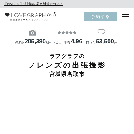
【お知らせ】撮影時の暑さ対策について
予約する
205,380
4.96
53,500
撮影数
組
レビュー平均
口コミ
件
※
ラブグラフの
フレンズの出張撮影
宮城県名取市