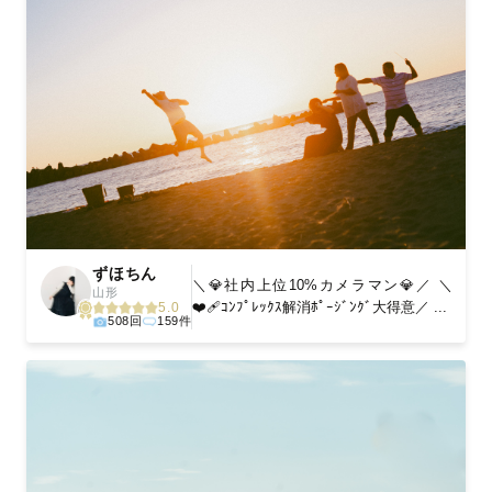
ずほちん
＼💎社内上位10%カメラマン💎／ ＼
山形
❤️‍🩹ｺﾝﾌﾟﾚｯｸｽ解消ﾎﾟｰｼﾞﾝｸﾞ大得意／ ...
5.0
508回
159件