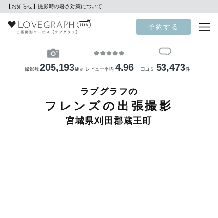
【お知らせ】撮影時の暑さ対策について
予約する
205,193
4.96
53,473
撮影数
組
レビュー平均
口コミ
件
※
ラブグラフの
フレンズの出張撮影
宮城県刈田郡蔵王町