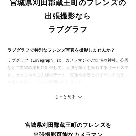
宮城県刈田郡蔵王町のフレンズの
出張撮影なら
ラブグラフ
ラブグラフで特別なフレンズ写真を撮影しませんか？
ラブグラフ（Lovegraph）は、カメラマンがご自宅や神社、公園
などご希望の場所に出張して、大切な瞬間を撮影するサービスで
す。カップルやご夫婦のデート、家族や友達とのイベントなど、
さまざまなシーンでご利用いただけます。
七五三やお宮参りといったお子さまの記念行事も、自然な表情や
ありのままの空気感を大切に、何十年経っても見返したくなるよ
もっと見る
うな写真に仕上げます。
全国一律の安心料金でプロ品質をお届け
宮城県刈田郡蔵王町のフレンズを
料金は全国どこでも一律。わかりやすく安心の価格設定です。オ
リジナルの研修と厳正な審査に合格し、撮影技術やホスピタリテ
出張撮影可能なカメラマン