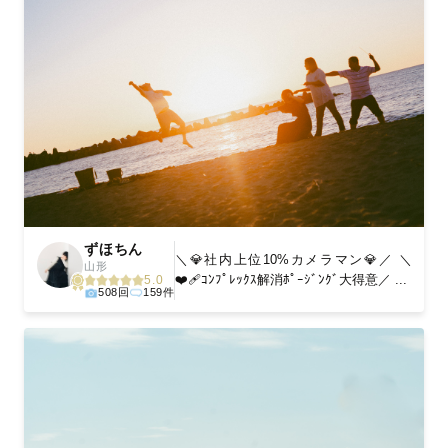
ずほちん
＼💎社内上位10%カメラマン💎／ ＼
山形
❤️‍🩹ｺﾝﾌﾟﾚｯｸｽ解消ﾎﾟｰｼﾞﾝｸﾞ大得意／ ...
5.0
508回
159件