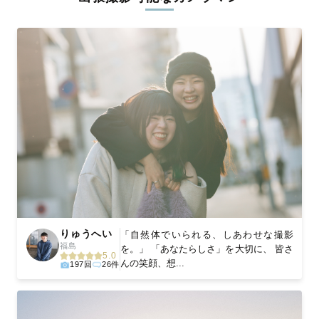
ィを身につけたプロのカメラマンが全国47都道府県に在籍してい
ます。創業10年のノウハウを活かし、思い出に残る素敵な撮影体
験をお届けします。
丁寧なレタッチで思い出を美しく仕上げます
撮影後は、独自の編集技術で写真の明るさや色合いを丁寧に調
整。自然な雰囲気を残しつつも、おしゃれで洗練された仕上がり
に。きっと「こんな写真を撮ってほしかった！」と思える一枚に
出会えます。まずは、ラブグラフの
撮影事例
をご覧ください。
りゅうへい
「自然体でいられる、しあわせな撮影
福島
を。」 「あなたらしさ」を大切に、 皆さ
5.0
んの笑顔、想...
197回
26件