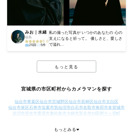
みお｜水緒
私の撮った写真が いつかのあなたの 心の
福島
支えになると祈って。 優しさと、愛しさ
5.0
で溢れ...
25回
5件
もっと見る
宮城県の市区町村からカメラマンを探す
仙台市青葉区
仙台市宮城野区
仙台市若林区
仙台市太白区
仙台市泉区
石巻市
塩竈市
気仙沼市
白石市
名取市
角田市
多賀城市
岩沼市
登米市
栗原市
東松島市
大崎市
富谷市
刈田郡七ヶ宿町
柴田郡大河原町
柴田郡村田町
柴田郡柴田町
柴田郡川崎町
伊具郡丸森町
亘理郡亘理町
亘理郡山元町
宮城郡松島町
もっとみる
宮城郡七ヶ浜町
宮城郡利府町
黒川郡大和町
黒川郡大郷町