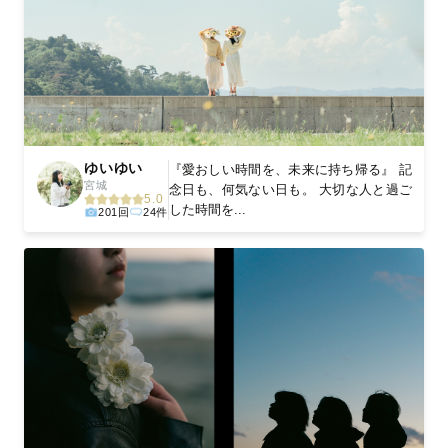
ゆいゆい
『愛おしい時間を、未来に持ち帰る』 記
宮城
念日も、何気ない日も。 大切な人と過ご
5.0
した時間を...
201回
24件