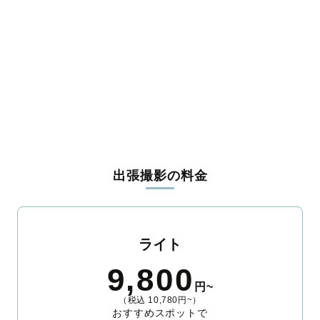
黒川郡大衡村
加美郡色麻町
加美郡加美町
遠田郡涌谷町
遠田郡美里町
牡鹿郡女川町
本吉郡南三陸町
出張撮影の料金
ライト
9,800
円~
（税込 10,780円~）
おすすめスポットで